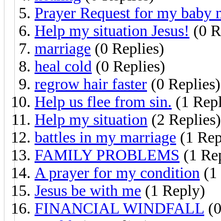
Prayer Request for my baby 
Help my situation Jesus!
(0 R
marriage
(0 Replies)
heal cold
(0 Replies)
regrow hair faster
(0 Replies)
Help us flee from sin.
(1 Rep
Help my situation
(2 Replies)
battles in my marriage
(1 Rep
FAMILY PROBLEMS
(1 Re
A prayer for my condition
(1
Jesus be with me
(1 Reply)
FINANCIAL WINDFALL
(0