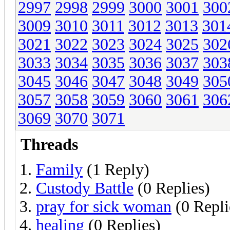
2997
2998
2999
3000
3001
300
3009
3010
3011
3012
3013
301
3021
3022
3023
3024
3025
302
3033
3034
3035
3036
3037
303
3045
3046
3047
3048
3049
305
3057
3058
3059
3060
3061
306
3069
3070
3071
Threads
Family
(1 Reply)
Custody Battle
(0 Replies)
pray for sick woman
(0 Repli
healing
(0 Replies)