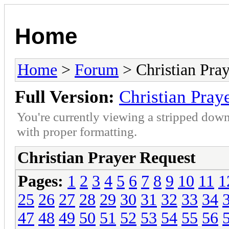
Home
Home
>
Forum
> Christian Pra
Full Version:
Christian Pray
You're currently viewing a stripped down
with proper formatting.
Christian Prayer Request
Pages:
1
2
3
4
5
6
7
8
9
10
11
1
25
26
27
28
29
30
31
32
33
34
47
48
49
50
51
52
53
54
55
56