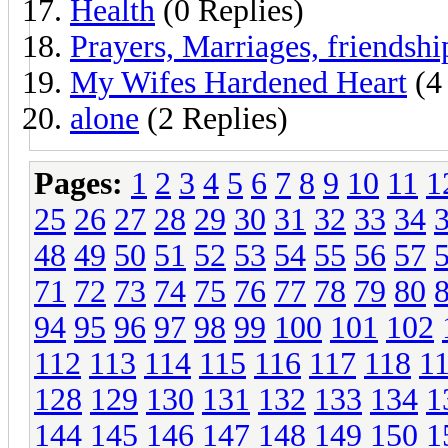
Health
(0 Replies)
Prayers, Marriages, friendship
My Wifes Hardened Heart
(4 
alone
(2 Replies)
Pages:
1
2
3
4
5
6
7
8
9
10
11
1
25
26
27
28
29
30
31
32
33
34
48
49
50
51
52
53
54
55
56
57
71
72
73
74
75
76
77
78
79
80
94
95
96
97
98
99
100
101
102
112
113
114
115
116
117
118
1
128
129
130
131
132
133
134
1
144
145
146
147
148
149
150
1