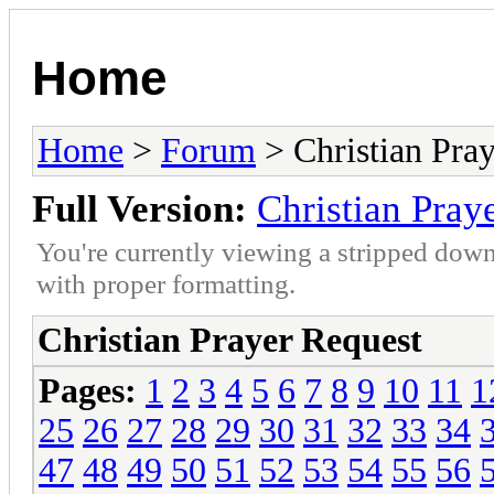
Home
Home
>
Forum
> Christian Pra
Full Version:
Christian Pray
You're currently viewing a stripped down
with proper formatting.
Christian Prayer Request
Pages:
1
2
3
4
5
6
7
8
9
10
11
1
25
26
27
28
29
30
31
32
33
34
47
48
49
50
51
52
53
54
55
56