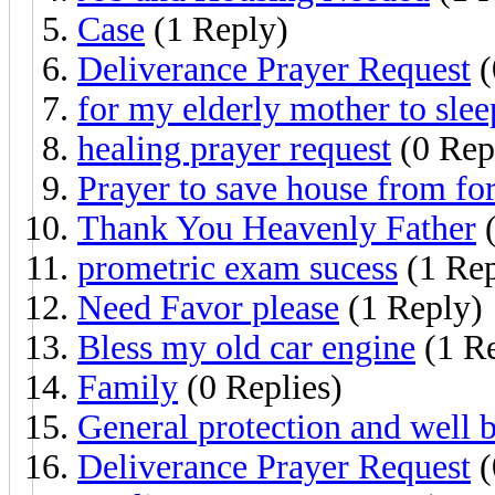
Case
(1 Reply)
Deliverance Prayer Request
(
for my elderly mother to slee
healing prayer request
(0 Rep
Prayer to save house from for
Thank You Heavenly Father
(
prometric exam sucess
(1 Rep
Need Favor please
(1 Reply)
Bless my old car engine
(1 R
Family
(0 Replies)
General protection and well 
Deliverance Prayer Request
(