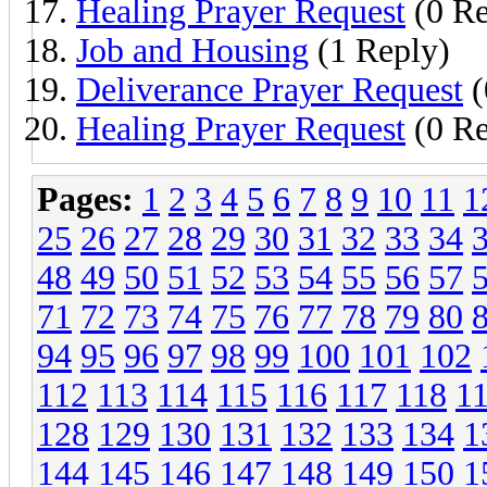
Healing Prayer Request
(0 Re
Job and Housing
(1 Reply)
Deliverance Prayer Request
(
Healing Prayer Request
(0 Re
Pages:
1
2
3
4
5
6
7
8
9
10
11
1
25
26
27
28
29
30
31
32
33
34
48
49
50
51
52
53
54
55
56
57
71
72
73
74
75
76
77
78
79
80
94
95
96
97
98
99
100
101
102
112
113
114
115
116
117
118
1
128
129
130
131
132
133
134
1
144
145
146
147
148
149
150
1