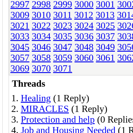
2997
2998
2999
3000
3001
300
3009
3010
3011
3012
3013
301
3021
3022
3023
3024
3025
302
3033
3034
3035
3036
3037
303
3045
3046
3047
3048
3049
305
3057
3058
3059
3060
3061
306
3069
3070
3071
Threads
Healing
(1 Reply)
MIRACLES
(1 Reply)
Protection and help
(0 Replie
Job and Housing Needed
(1 R