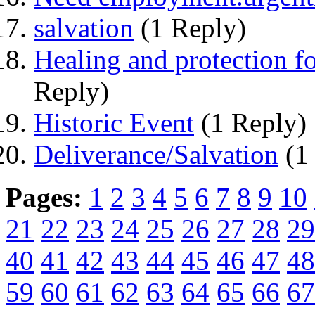
salvation
(1 Reply)
Healing and protection f
Reply)
Historic Event
(1 Reply)
Deliverance/Salvation
(1
Pages:
1
2
3
4
5
6
7
8
9
10
21
22
23
24
25
26
27
28
29
40
41
42
43
44
45
46
47
48
59
60
61
62
63
64
65
66
67