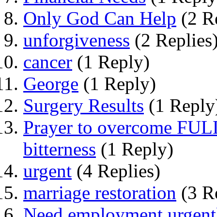
Only God Can Help
(2 Re
unforgiveness
(2 Replies
cancer
(1 Reply)
George
(1 Reply)
Surgery Results
(1 Reply
Prayer to overcome FULL
bitterness
(1 Reply)
urgent
(4 Replies)
marriage restoration
(3 Re
Need employment.urgent