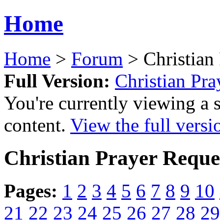
Home
Home
>
Forum
> Christian
Full Version:
Christian Pra
You're currently viewing a 
content.
View the full versi
Christian Prayer Reque
Pages:
1
2
3
4
5
6
7
8
9
10
21
22
23
24
25
26
27
28
29