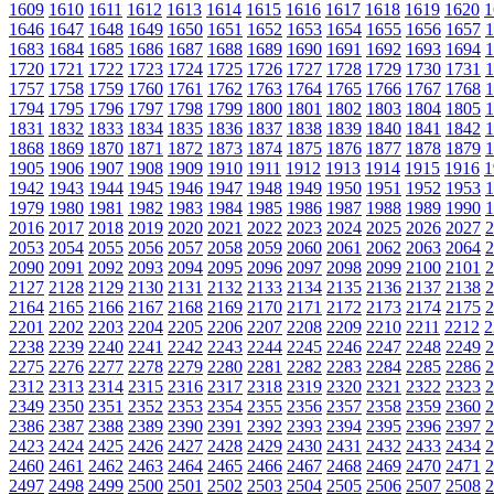
1609
1610
1611
1612
1613
1614
1615
1616
1617
1618
1619
1620
1
1646
1647
1648
1649
1650
1651
1652
1653
1654
1655
1656
1657
1
1683
1684
1685
1686
1687
1688
1689
1690
1691
1692
1693
1694
1
1720
1721
1722
1723
1724
1725
1726
1727
1728
1729
1730
1731
1
1757
1758
1759
1760
1761
1762
1763
1764
1765
1766
1767
1768
1
1794
1795
1796
1797
1798
1799
1800
1801
1802
1803
1804
1805
1
1831
1832
1833
1834
1835
1836
1837
1838
1839
1840
1841
1842
1
1868
1869
1870
1871
1872
1873
1874
1875
1876
1877
1878
1879
1
1905
1906
1907
1908
1909
1910
1911
1912
1913
1914
1915
1916
1
1942
1943
1944
1945
1946
1947
1948
1949
1950
1951
1952
1953
1
1979
1980
1981
1982
1983
1984
1985
1986
1987
1988
1989
1990
1
2016
2017
2018
2019
2020
2021
2022
2023
2024
2025
2026
2027
2
2053
2054
2055
2056
2057
2058
2059
2060
2061
2062
2063
2064
2
2090
2091
2092
2093
2094
2095
2096
2097
2098
2099
2100
2101
2
2127
2128
2129
2130
2131
2132
2133
2134
2135
2136
2137
2138
2
2164
2165
2166
2167
2168
2169
2170
2171
2172
2173
2174
2175
2
2201
2202
2203
2204
2205
2206
2207
2208
2209
2210
2211
2212
2
2238
2239
2240
2241
2242
2243
2244
2245
2246
2247
2248
2249
2
2275
2276
2277
2278
2279
2280
2281
2282
2283
2284
2285
2286
2
2312
2313
2314
2315
2316
2317
2318
2319
2320
2321
2322
2323
2
2349
2350
2351
2352
2353
2354
2355
2356
2357
2358
2359
2360
2
2386
2387
2388
2389
2390
2391
2392
2393
2394
2395
2396
2397
2
2423
2424
2425
2426
2427
2428
2429
2430
2431
2432
2433
2434
2
2460
2461
2462
2463
2464
2465
2466
2467
2468
2469
2470
2471
2
2497
2498
2499
2500
2501
2502
2503
2504
2505
2506
2507
2508
2