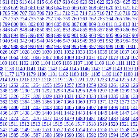
0
611
612
613
614
615
616
617
618
619
620
621
622
623
624
625
62
7
658
659
660
661
662
663
664
665
666
667
668
669
670
671
672
67
4
705
706
707
708
709
710
711
712
713
714
715
716
717
718
719
72
1
752
753
754
755
756
757
758
759
760
761
762
763
764
765
766
76
8
799
800
801
802
803
804
805
806
807
808
809
810
811
812
813
81
5
846
847
848
849
850
851
852
853
854
855
856
857
858
859
860
86
2
893
894
895
896
897
898
899
900
901
902
903
904
905
906
907
90
9
940
941
942
943
944
945
946
947
948
949
950
951
952
953
954
95
6
987
988
989
990
991
992
993
994
995
996
997
998
999
1000
1001
026
1027
1028
1029
1030
1031
1032
1033
1034
1035
1036
1037
103
063
1064
1065
1066
1067
1068
1069
1070
1071
1072
1073
1074
107
100
1101
1102
1103
1104
1105
1106
1107
1108
1109
1110
1111
1112
38
1139
1140
1141
1142
1143
1144
1145
1146
1147
1148
1149
1150
1
76
1177
1178
1179
1180
1181
1182
1183
1184
1185
1186
1187
1188
1
214
1215
1216
1217
1218
1219
1220
1221
1222
1223
1224
1225
122
251
1252
1253
1254
1255
1256
1257
1258
1259
1260
1261
1262
126
288
1289
1290
1291
1292
1293
1294
1295
1296
1297
1298
1299
130
325
1326
1327
1328
1329
1330
1331
1332
1333
1334
1335
1336
133
362
1363
1364
1365
1366
1367
1368
1369
1370
1371
1372
1373
137
399
1400
1401
1402
1403
1404
1405
1406
1407
1408
1409
1410
141
436
1437
1438
1439
1440
1441
1442
1443
1444
1445
1446
1447
144
473
1474
1475
1476
1477
1478
1479
1480
1481
1482
1483
1484
148
510
1511
1512
1513
1514
1515
1516
1517
1518
1519
1520
1521
152
547
1548
1549
1550
1551
1552
1553
1554
1555
1556
1557
1558
155
584
1585
1586
1587
1588
1589
1590
1591
1592
1593
1594
1595
159