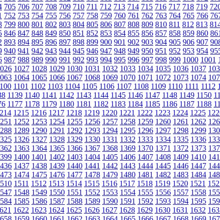
4
705
706
707
708
709
710
711
712
713
714
715
716
717
718
719
72
1
752
753
754
755
756
757
758
759
760
761
762
763
764
765
766
76
8
799
800
801
802
803
804
805
806
807
808
809
810
811
812
813
81
5
846
847
848
849
850
851
852
853
854
855
856
857
858
859
860
86
2
893
894
895
896
897
898
899
900
901
902
903
904
905
906
907
90
9
940
941
942
943
944
945
946
947
948
949
950
951
952
953
954
95
6
987
988
989
990
991
992
993
994
995
996
997
998
999
1000
1001
026
1027
1028
1029
1030
1031
1032
1033
1034
1035
1036
1037
103
063
1064
1065
1066
1067
1068
1069
1070
1071
1072
1073
1074
107
100
1101
1102
1103
1104
1105
1106
1107
1108
1109
1110
1111
1112
38
1139
1140
1141
1142
1143
1144
1145
1146
1147
1148
1149
1150
1
76
1177
1178
1179
1180
1181
1182
1183
1184
1185
1186
1187
1188
1
214
1215
1216
1217
1218
1219
1220
1221
1222
1223
1224
1225
122
251
1252
1253
1254
1255
1256
1257
1258
1259
1260
1261
1262
126
288
1289
1290
1291
1292
1293
1294
1295
1296
1297
1298
1299
130
325
1326
1327
1328
1329
1330
1331
1332
1333
1334
1335
1336
133
362
1363
1364
1365
1366
1367
1368
1369
1370
1371
1372
1373
137
399
1400
1401
1402
1403
1404
1405
1406
1407
1408
1409
1410
141
436
1437
1438
1439
1440
1441
1442
1443
1444
1445
1446
1447
144
473
1474
1475
1476
1477
1478
1479
1480
1481
1482
1483
1484
148
510
1511
1512
1513
1514
1515
1516
1517
1518
1519
1520
1521
152
547
1548
1549
1550
1551
1552
1553
1554
1555
1556
1557
1558
155
584
1585
1586
1587
1588
1589
1590
1591
1592
1593
1594
1595
159
621
1622
1623
1624
1625
1626
1627
1628
1629
1630
1631
1632
163
658
1659
1660
1661
1662
1663
1664
1665
1666
1667
1668
1669
167