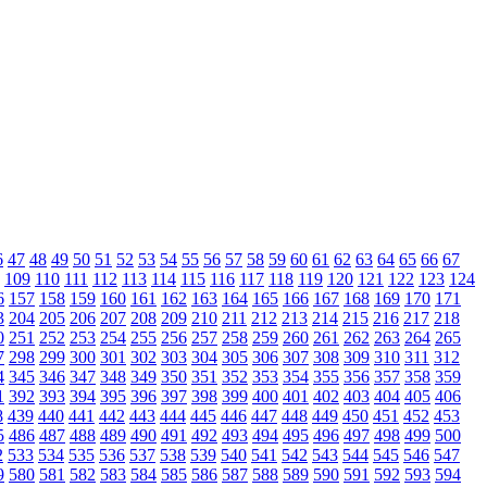
6
47
48
49
50
51
52
53
54
55
56
57
58
59
60
61
62
63
64
65
66
67
109
110
111
112
113
114
115
116
117
118
119
120
121
122
123
124
6
157
158
159
160
161
162
163
164
165
166
167
168
169
170
171
3
204
205
206
207
208
209
210
211
212
213
214
215
216
217
218
0
251
252
253
254
255
256
257
258
259
260
261
262
263
264
265
7
298
299
300
301
302
303
304
305
306
307
308
309
310
311
312
4
345
346
347
348
349
350
351
352
353
354
355
356
357
358
359
1
392
393
394
395
396
397
398
399
400
401
402
403
404
405
406
8
439
440
441
442
443
444
445
446
447
448
449
450
451
452
453
5
486
487
488
489
490
491
492
493
494
495
496
497
498
499
500
2
533
534
535
536
537
538
539
540
541
542
543
544
545
546
547
9
580
581
582
583
584
585
586
587
588
589
590
591
592
593
594