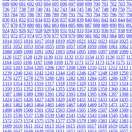
689
690
691
692
693
694
695
696
697
698
699
700
701
702
703
70
736
737
738
739
740
741
742
743
744
745
746
747
748
749
750
75
783
784
785
786
787
788
789
790
791
792
793
794
795
796
797
79
830
831
832
833
834
835
836
837
838
839
840
841
842
843
844
84
877
878
879
880
881
882
883
884
885
886
887
888
889
890
891
89
924
925
926
927
928
929
930
931
932
933
934
935
936
937
938
93
971
972
973
974
975
976
977
978
979
980
981
982
983
984
985
98
1014
1015
1016
1017
1018
1019
1020
1021
1022
1023
1024
1025
1
1051
1052
1053
1054
1055
1056
1057
1058
1059
1060
1061
1062
1
1088
1089
1090
1091
1092
1093
1094
1095
1096
1097
1098
1099
1
1126
1127
1128
1129
1130
1131
1132
1133
1134
1135
1136
1137
11
1164
1165
1166
1167
1168
1169
1170
1171
1172
1173
1174
1175
11
1202
1203
1204
1205
1206
1207
1208
1209
1210
1211
1212
1213
1
1239
1240
1241
1242
1243
1244
1245
1246
1247
1248
1249
1250
1
1276
1277
1278
1279
1280
1281
1282
1283
1284
1285
1286
1287
1
1313
1314
1315
1316
1317
1318
1319
1320
1321
1322
1323
1324
1
1350
1351
1352
1353
1354
1355
1356
1357
1358
1359
1360
1361
1
1387
1388
1389
1390
1391
1392
1393
1394
1395
1396
1397
1398
1
1424
1425
1426
1427
1428
1429
1430
1431
1432
1433
1434
1435
1
1461
1462
1463
1464
1465
1466
1467
1468
1469
1470
1471
1472
1
1498
1499
1500
1501
1502
1503
1504
1505
1506
1507
1508
1509
1
1535
1536
1537
1538
1539
1540
1541
1542
1543
1544
1545
1546
1
1572
1573
1574
1575
1576
1577
1578
1579
1580
1581
1582
1583
1
1609
1610
1611
1612
1613
1614
1615
1616
1617
1618
1619
1620
1
1646
1647
1648
1649
1650
1651
1652
1653
1654
1655
1656
1657
1