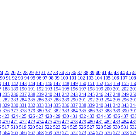
24
25
26
27
28
29
30
31
32
33
34
35
36
37
38
39
40
41
42
43
44
45
4
90
91
92
93
94
95
96
97
98
99
100
101
102
103
104
105
106
107
108
0
141
142
143
144
145
146
147
148
149
150
151
152
153
154
155
15
7
188
189
190
191
192
193
194
195
196
197
198
199
200
201
202
20
4
235
236
237
238
239
240
241
242
243
244
245
246
247
248
249
25
1
282
283
284
285
286
287
288
289
290
291
292
293
294
295
296
29
8
329
330
331
332
333
334
335
336
337
338
339
340
341
342
343
34
5
376
377
378
379
380
381
382
383
384
385
386
387
388
389
390
39
2
423
424
425
426
427
428
429
430
431
432
433
434
435
436
437
43
9
470
471
472
473
474
475
476
477
478
479
480
481
482
483
484
48
6
517
518
519
520
521
522
523
524
525
526
527
528
529
530
531
53
3
564
565
566
567
568
569
570
571
572
573
574
575
576
577
578
57