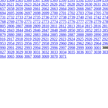
620
2621
2622
2623
2624
2625
2626
2627
2628
2629
2630
2631
263
657
2658
2659
2660
2661
2662
2663
2664
2665
2666
2667
2668
266
694
2695
2696
2697
2698
2699
2700
2701
2702
2703
2704
2705
270
731
2732
2733
2734
2735
2736
2737
2738
2739
2740
2741
2742
274
768
2769
2770
2771
2772
2773
2774
2775
2776
2777
2778
2779
278
805
2806
2807
2808
2809
2810
2811
2812
2813
2814
2815
2816
281
842
2843
2844
2845
2846
2847
2848
2849
2850
2851
2852
2853
285
879
2880
2881
2882
2883
2884
2885
2886
2887
2888
2889
2890
289
916
2917
2918
2919
2920
2921
2922
2923
2924
2925
2926
2927
292
953
2954
2955
2956
2957
2958
2959
2960
2961
2962
2963
2964
296
990
2991
2992
2993
2994
2995
2996
2997
2998
2999
3000
3001
300
027
3028
3029
3030
3031
3032
3033
3034
3035
3036
3037
3038
303
064
3065
3066
3067
3068
3069
3070
3071