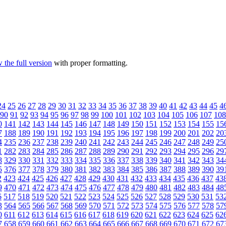
 the full version
with proper formatting.
24
25
26
27
28
29
30
31
32
33
34
35
36
37
38
39
40
41
42
43
44
45
4
90
91
92
93
94
95
96
97
98
99
100
101
102
103
104
105
106
107
108
0
141
142
143
144
145
146
147
148
149
150
151
152
153
154
155
15
7
188
189
190
191
192
193
194
195
196
197
198
199
200
201
202
20
4
235
236
237
238
239
240
241
242
243
244
245
246
247
248
249
25
1
282
283
284
285
286
287
288
289
290
291
292
293
294
295
296
29
8
329
330
331
332
333
334
335
336
337
338
339
340
341
342
343
34
5
376
377
378
379
380
381
382
383
384
385
386
387
388
389
390
39
2
423
424
425
426
427
428
429
430
431
432
433
434
435
436
437
43
9
470
471
472
473
474
475
476
477
478
479
480
481
482
483
484
48
6
517
518
519
520
521
522
523
524
525
526
527
528
529
530
531
53
3
564
565
566
567
568
569
570
571
572
573
574
575
576
577
578
57
0
611
612
613
614
615
616
617
618
619
620
621
622
623
624
625
62
7
658
659
660
661
662
663
664
665
666
667
668
669
670
671
672
67