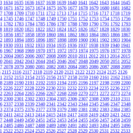
3
1634
1635
1636
1637
1638
1639
1640
1641
1642
1643
1644
1645
0
1671
1672
1673
1674
1675
1676
1677
1678
1679
1680
1681
1682
7
1708
1709
1710
1711
1712
1713
1714
1715
1716
1717
1718
1719
4
1745
1746
1747
1748
1749
1750
1751
1752
1753
1754
1755
1756
1
1782
1783
1784
1785
1786
1787
1788
1789
1790
1791
1792
1793
8
1819
1820
1821
1822
1823
1824
1825
1826
1827
1828
1829
1830
5
1856
1857
1858
1859
1860
1861
1862
1863
1864
1865
1866
1867
2
1893
1894
1895
1896
1897
1898
1899
1900
1901
1902
1903
1904
9
1930
1931
1932
1933
1934
1935
1936
1937
1938
1939
1940
1941
6
1967
1968
1969
1970
1971
1972
1973
1974
1975
1976
1977
1978
3
2004
2005
2006
2007
2008
2009
2010
2011
2012
2013
2014
2015
0
2041
2042
2043
2044
2045
2046
2047
2048
2049
2050
2051
2052
7
2078
2079
2080
2081
2082
2083
2084
2085
2086
2087
2088
2089
4
2115
2116
2117
2118
2119
2120
2121
2122
2123
2124
2125
2126
1
2152
2153
2154
2155
2156
2157
2158
2159
2160
2161
2162
2163
8
2189
2190
2191
2192
2193
2194
2195
2196
2197
2198
2199
2200
5
2226
2227
2228
2229
2230
2231
2232
2233
2234
2235
2236
2237
2
2263
2264
2265
2266
2267
2268
2269
2270
2271
2272
2273
2274
9
2300
2301
2302
2303
2304
2305
2306
2307
2308
2309
2310
2311
6
2337
2338
2339
2340
2341
2342
2343
2344
2345
2346
2347
2348
3
2374
2375
2376
2377
2378
2379
2380
2381
2382
2383
2384
2385
0
2411
2412
2413
2414
2415
2416
2417
2418
2419
2420
2421
2422
7
2448
2449
2450
2451
2452
2453
2454
2455
2456
2457
2458
2459
4
2485
2486
2487
2488
2489
2490
2491
2492
2493
2494
2495
2496
1
2522
2523
2524
2525
2526
2527
2528
2529
2530
2531
2532
2533