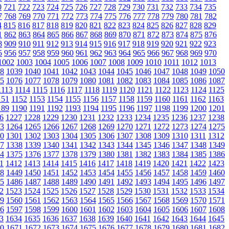
0
721
722
723
724
725
726
727
728
729
730
731
732
733
734
735
7
768
769
770
771
772
773
774
775
776
777
778
779
780
781
782
4
815
816
817
818
819
820
821
822
823
824
825
826
827
828
829
1
862
863
864
865
866
867
868
869
870
871
872
873
874
875
876
8
909
910
911
912
913
914
915
916
917
918
919
920
921
922
923
5
956
957
958
959
960
961
962
963
964
965
966
967
968
969
970
1002
1003
1004
1005
1006
1007
1008
1009
1010
1011
1012
1013
8
1039
1040
1041
1042
1043
1044
1045
1046
1047
1048
1049
1050
5
1076
1077
1078
1079
1080
1081
1082
1083
1084
1085
1086
1087
1113
1114
1115
1116
1117
1118
1119
1120
1121
1122
1123
1124
1125
151
1152
1153
1154
1155
1156
1157
1158
1159
1160
1161
1162
1163
189
1190
1191
1192
1193
1194
1195
1196
1197
1198
1199
1200
1201
6
1227
1228
1229
1230
1231
1232
1233
1234
1235
1236
1237
1238
3
1264
1265
1266
1267
1268
1269
1270
1271
1272
1273
1274
1275
0
1301
1302
1303
1304
1305
1306
1307
1308
1309
1310
1311
1312
7
1338
1339
1340
1341
1342
1343
1344
1345
1346
1347
1348
1349
4
1375
1376
1377
1378
1379
1380
1381
1382
1383
1384
1385
1386
1
1412
1413
1414
1415
1416
1417
1418
1419
1420
1421
1422
1423
8
1449
1450
1451
1452
1453
1454
1455
1456
1457
1458
1459
1460
5
1486
1487
1488
1489
1490
1491
1492
1493
1494
1495
1496
1497
2
1523
1524
1525
1526
1527
1528
1529
1530
1531
1532
1533
1534
9
1560
1561
1562
1563
1564
1565
1566
1567
1568
1569
1570
1571
6
1597
1598
1599
1600
1601
1602
1603
1604
1605
1606
1607
1608
3
1634
1635
1636
1637
1638
1639
1640
1641
1642
1643
1644
1645
0
1671
1672
1673
1674
1675
1676
1677
1678
1679
1680
1681
1682