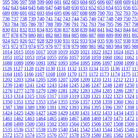
595
596
597
598
599
600
601
602
603
604
605
606
607
608
609
61
642
643
644
645
646
647
648
649
650
651
652
653
654
655
656
65
689
690
691
692
693
694
695
696
697
698
699
700
701
702
703
70
736
737
738
739
740
741
742
743
744
745
746
747
748
749
750
75
783
784
785
786
787
788
789
790
791
792
793
794
795
796
797
79
830
831
832
833
834
835
836
837
838
839
840
841
842
843
844
84
877
878
879
880
881
882
883
884
885
886
887
888
889
890
891
89
924
925
926
927
928
929
930
931
932
933
934
935
936
937
938
93
971
972
973
974
975
976
977
978
979
980
981
982
983
984
985
98
1014
1015
1016
1017
1018
1019
1020
1021
1022
1023
1024
1025
1
1051
1052
1053
1054
1055
1056
1057
1058
1059
1060
1061
1062
1
1088
1089
1090
1091
1092
1093
1094
1095
1096
1097
1098
1099
1
1126
1127
1128
1129
1130
1131
1132
1133
1134
1135
1136
1137
11
1164
1165
1166
1167
1168
1169
1170
1171
1172
1173
1174
1175
11
1202
1203
1204
1205
1206
1207
1208
1209
1210
1211
1212
1213
1
1239
1240
1241
1242
1243
1244
1245
1246
1247
1248
1249
1250
1
1276
1277
1278
1279
1280
1281
1282
1283
1284
1285
1286
1287
1
1313
1314
1315
1316
1317
1318
1319
1320
1321
1322
1323
1324
1
1350
1351
1352
1353
1354
1355
1356
1357
1358
1359
1360
1361
1
1387
1388
1389
1390
1391
1392
1393
1394
1395
1396
1397
1398
1
1424
1425
1426
1427
1428
1429
1430
1431
1432
1433
1434
1435
1
1461
1462
1463
1464
1465
1466
1467
1468
1469
1470
1471
1472
1
1498
1499
1500
1501
1502
1503
1504
1505
1506
1507
1508
1509
1
1535
1536
1537
1538
1539
1540
1541
1542
1543
1544
1545
1546
1
1572
1573
1574
1575
1576
1577
1578
1579
1580
1581
1582
1583
1