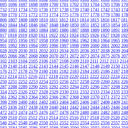
695
1696
1697
1698
1699
1700
1701
1702
1703
1704
1705
1706
170
732
1733
1734
1735
1736
1737
1738
1739
1740
1741
1742
1743
174
769
1770
1771
1772
1773
1774
1775
1776
1777
1778
1779
1780
178
806
1807
1808
1809
1810
1811
1812
1813
1814
1815
1816
1817
181
843
1844
1845
1846
1847
1848
1849
1850
1851
1852
1853
1854
185
880
1881
1882
1883
1884
1885
1886
1887
1888
1889
1890
1891
189
917
1918
1919
1920
1921
1922
1923
1924
1925
1926
1927
1928
192
954
1955
1956
1957
1958
1959
1960
1961
1962
1963
1964
1965
196
991
1992
1993
1994
1995
1996
1997
1998
1999
2000
2001
2002
200
028
2029
2030
2031
2032
2033
2034
2035
2036
2037
2038
2039
204
065
2066
2067
2068
2069
2070
2071
2072
2073
2074
2075
2076
207
102
2103
2104
2105
2106
2107
2108
2109
2110
2111
2112
2113
211
139
2140
2141
2142
2143
2144
2145
2146
2147
2148
2149
2150
215
176
2177
2178
2179
2180
2181
2182
2183
2184
2185
2186
2187
218
213
2214
2215
2216
2217
2218
2219
2220
2221
2222
2223
2224
222
250
2251
2252
2253
2254
2255
2256
2257
2258
2259
2260
2261
226
287
2288
2289
2290
2291
2292
2293
2294
2295
2296
2297
2298
229
324
2325
2326
2327
2328
2329
2330
2331
2332
2333
2334
2335
233
361
2362
2363
2364
2365
2366
2367
2368
2369
2370
2371
2372
237
398
2399
2400
2401
2402
2403
2404
2405
2406
2407
2408
2409
241
435
2436
2437
2438
2439
2440
2441
2442
2443
2444
2445
2446
244
472
2473
2474
2475
2476
2477
2478
2479
2480
2481
2482
2483
248
509
2510
2511
2512
2513
2514
2515
2516
2517
2518
2519
2520
252
546
2547
2548
2549
2550
2551
2552
2553
2554
2555
2556
2557
255
583
2584
2585
2586
2587
2588
2589
2590
2591
2592
2593
2594
259