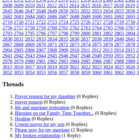
2608
2609
2610
2611
2612
2613
2614
2615
2616
2617
2618
2619
2
2645
2646
2647
2648
2649
2650
2651
2652
2653
2654
2655
2656
2
2682
2683
2684
2685
2686
2687
2688
2689
2690
2691
2692
2693
2
2719
2720
2721
2722
2723
2724
2725
2726
2727
2728
2729
2730
2
2756
2757
2758
2759
2760
2761
2762
2763
2764
2765
2766
2767
2
2793
2794
2795
2796
2797
2798
2799
2800
2801
2802
2803
2804
2
2830
2831
2832
2833
2834
2835
2836
2837
2838
2839
2840
2841
2
2867
2868
2869
2870
2871
2872
2873
2874
2875
2876
2877
2878
2
2904
2905
2906
2907
2908
2909
2910
2911
2912
2913
2914
2915
2
2941
2942
2943
2944
2945
2946
2947
2948
2949
2950
2951
2952
2
2978
2979
2980
2981
2982
2983
2984
2985
2986
2987
2988
2989
2
3015
3016
3017
3018
3019
3020
3021
3022
3023
3024
3025
3026
3
3052
3053
3054
3055
3056
3057
3058
3059
3060
3061
3062
3063
3
Threads
Prayer request for my daughter
(0 Replies)
prayer request
(0 Replies)
life and marriage restoration
(0 Replies)
Blessing on our Family Time Together...
(0 Replies)
Healing
(0 Replies)
Urgent prayer for my son
(0 Replies)
Please pray for my marriage
(2 Replies)
My broken relationship
(1 Reply)