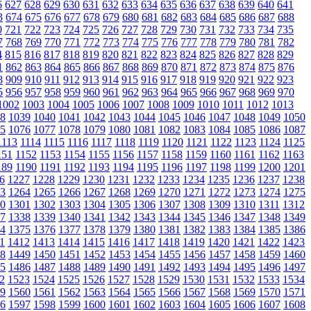
6
627
628
629
630
631
632
633
634
635
636
637
638
639
640
641
3
674
675
676
677
678
679
680
681
682
683
684
685
686
687
688
0
721
722
723
724
725
726
727
728
729
730
731
732
733
734
735
7
768
769
770
771
772
773
774
775
776
777
778
779
780
781
782
4
815
816
817
818
819
820
821
822
823
824
825
826
827
828
829
1
862
863
864
865
866
867
868
869
870
871
872
873
874
875
876
8
909
910
911
912
913
914
915
916
917
918
919
920
921
922
923
5
956
957
958
959
960
961
962
963
964
965
966
967
968
969
970
1002
1003
1004
1005
1006
1007
1008
1009
1010
1011
1012
1013
8
1039
1040
1041
1042
1043
1044
1045
1046
1047
1048
1049
1050
5
1076
1077
1078
1079
1080
1081
1082
1083
1084
1085
1086
1087
1113
1114
1115
1116
1117
1118
1119
1120
1121
1122
1123
1124
1125
151
1152
1153
1154
1155
1156
1157
1158
1159
1160
1161
1162
1163
189
1190
1191
1192
1193
1194
1195
1196
1197
1198
1199
1200
1201
6
1227
1228
1229
1230
1231
1232
1233
1234
1235
1236
1237
1238
3
1264
1265
1266
1267
1268
1269
1270
1271
1272
1273
1274
1275
0
1301
1302
1303
1304
1305
1306
1307
1308
1309
1310
1311
1312
7
1338
1339
1340
1341
1342
1343
1344
1345
1346
1347
1348
1349
4
1375
1376
1377
1378
1379
1380
1381
1382
1383
1384
1385
1386
1
1412
1413
1414
1415
1416
1417
1418
1419
1420
1421
1422
1423
8
1449
1450
1451
1452
1453
1454
1455
1456
1457
1458
1459
1460
5
1486
1487
1488
1489
1490
1491
1492
1493
1494
1495
1496
1497
2
1523
1524
1525
1526
1527
1528
1529
1530
1531
1532
1533
1534
9
1560
1561
1562
1563
1564
1565
1566
1567
1568
1569
1570
1571
6
1597
1598
1599
1600
1601
1602
1603
1604
1605
1606
1607
1608