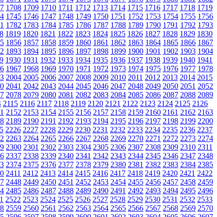
7
1708
1709
1710
1711
1712
1713
1714
1715
1716
1717
1718
1719
4
1745
1746
1747
1748
1749
1750
1751
1752
1753
1754
1755
1756
1
1782
1783
1784
1785
1786
1787
1788
1789
1790
1791
1792
1793
8
1819
1820
1821
1822
1823
1824
1825
1826
1827
1828
1829
1830
5
1856
1857
1858
1859
1860
1861
1862
1863
1864
1865
1866
1867
2
1893
1894
1895
1896
1897
1898
1899
1900
1901
1902
1903
1904
9
1930
1931
1932
1933
1934
1935
1936
1937
1938
1939
1940
1941
6
1967
1968
1969
1970
1971
1972
1973
1974
1975
1976
1977
1978
3
2004
2005
2006
2007
2008
2009
2010
2011
2012
2013
2014
2015
0
2041
2042
2043
2044
2045
2046
2047
2048
2049
2050
2051
2052
7
2078
2079
2080
2081
2082
2083
2084
2085
2086
2087
2088
2089
4
2115
2116
2117
2118
2119
2120
2121
2122
2123
2124
2125
2126
1
2152
2153
2154
2155
2156
2157
2158
2159
2160
2161
2162
2163
8
2189
2190
2191
2192
2193
2194
2195
2196
2197
2198
2199
2200
5
2226
2227
2228
2229
2230
2231
2232
2233
2234
2235
2236
2237
2
2263
2264
2265
2266
2267
2268
2269
2270
2271
2272
2273
2274
9
2300
2301
2302
2303
2304
2305
2306
2307
2308
2309
2310
2311
6
2337
2338
2339
2340
2341
2342
2343
2344
2345
2346
2347
2348
3
2374
2375
2376
2377
2378
2379
2380
2381
2382
2383
2384
2385
0
2411
2412
2413
2414
2415
2416
2417
2418
2419
2420
2421
2422
7
2448
2449
2450
2451
2452
2453
2454
2455
2456
2457
2458
2459
4
2485
2486
2487
2488
2489
2490
2491
2492
2493
2494
2495
2496
1
2522
2523
2524
2525
2526
2527
2528
2529
2530
2531
2532
2533
8
2559
2560
2561
2562
2563
2564
2565
2566
2567
2568
2569
2570
5
2596
2597
2598
2599
2600
2601
2602
2603
2604
2605
2606
2607