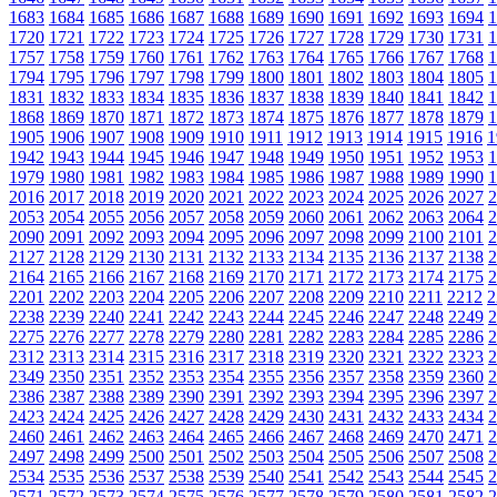
1683
1684
1685
1686
1687
1688
1689
1690
1691
1692
1693
1694
1
1720
1721
1722
1723
1724
1725
1726
1727
1728
1729
1730
1731
1
1757
1758
1759
1760
1761
1762
1763
1764
1765
1766
1767
1768
1
1794
1795
1796
1797
1798
1799
1800
1801
1802
1803
1804
1805
1
1831
1832
1833
1834
1835
1836
1837
1838
1839
1840
1841
1842
1
1868
1869
1870
1871
1872
1873
1874
1875
1876
1877
1878
1879
1
1905
1906
1907
1908
1909
1910
1911
1912
1913
1914
1915
1916
1
1942
1943
1944
1945
1946
1947
1948
1949
1950
1951
1952
1953
1
1979
1980
1981
1982
1983
1984
1985
1986
1987
1988
1989
1990
1
2016
2017
2018
2019
2020
2021
2022
2023
2024
2025
2026
2027
2
2053
2054
2055
2056
2057
2058
2059
2060
2061
2062
2063
2064
2
2090
2091
2092
2093
2094
2095
2096
2097
2098
2099
2100
2101
2
2127
2128
2129
2130
2131
2132
2133
2134
2135
2136
2137
2138
2
2164
2165
2166
2167
2168
2169
2170
2171
2172
2173
2174
2175
2
2201
2202
2203
2204
2205
2206
2207
2208
2209
2210
2211
2212
2
2238
2239
2240
2241
2242
2243
2244
2245
2246
2247
2248
2249
2
2275
2276
2277
2278
2279
2280
2281
2282
2283
2284
2285
2286
2
2312
2313
2314
2315
2316
2317
2318
2319
2320
2321
2322
2323
2
2349
2350
2351
2352
2353
2354
2355
2356
2357
2358
2359
2360
2
2386
2387
2388
2389
2390
2391
2392
2393
2394
2395
2396
2397
2
2423
2424
2425
2426
2427
2428
2429
2430
2431
2432
2433
2434
2
2460
2461
2462
2463
2464
2465
2466
2467
2468
2469
2470
2471
2
2497
2498
2499
2500
2501
2502
2503
2504
2505
2506
2507
2508
2
2534
2535
2536
2537
2538
2539
2540
2541
2542
2543
2544
2545
2
2571
2572
2573
2574
2575
2576
2577
2578
2579
2580
2581
2582
2