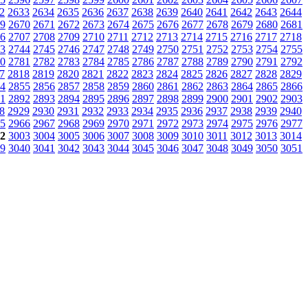
2
2633
2634
2635
2636
2637
2638
2639
2640
2641
2642
2643
2644
9
2670
2671
2672
2673
2674
2675
2676
2677
2678
2679
2680
2681
6
2707
2708
2709
2710
2711
2712
2713
2714
2715
2716
2717
2718
3
2744
2745
2746
2747
2748
2749
2750
2751
2752
2753
2754
2755
0
2781
2782
2783
2784
2785
2786
2787
2788
2789
2790
2791
2792
7
2818
2819
2820
2821
2822
2823
2824
2825
2826
2827
2828
2829
4
2855
2856
2857
2858
2859
2860
2861
2862
2863
2864
2865
2866
1
2892
2893
2894
2895
2896
2897
2898
2899
2900
2901
2902
2903
8
2929
2930
2931
2932
2933
2934
2935
2936
2937
2938
2939
2940
5
2966
2967
2968
2969
2970
2971
2972
2973
2974
2975
2976
2977
2
3003
3004
3005
3006
3007
3008
3009
3010
3011
3012
3013
3014
9
3040
3041
3042
3043
3044
3045
3046
3047
3048
3049
3050
3051