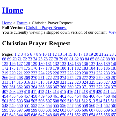
Home
Home
>
Forum
> Christian Prayer Request
Full Version:
Christian Prayer Request
You're currently viewing a stripped down version of our content.
View
Christian Prayer Request
Pages:
1
2
3
4
5
6
7
8
9
10
11
12
13
14
15
16
17
18
19
20
21
22
23
68
69
70
71
72
73
74
75
76
77
78
79
80
81
82
83
84
85
86
87
88
89
125
126
127
128
129
130
131
132
133
134
135
136
137
138
139
14
172
173
174
175
176
177
178
179
180
181
182
183
184
185
186
18
219
220
221
222
223
224
225
226
227
228
229
230
231
232
233
23
266
267
268
269
270
271
272
273
274
275
276
277
278
279
280
28
313
314
315
316
317
318
319
320
321
322
323
324
325
326
327
32
360
361
362
363
364
365
366
367
368
369
370
371
372
373
374
37
407
408
409
410
411
412
413
414
415
416
417
418
419
420
421
42
454
455
456
457
458
459
460
461
462
463
464
465
466
467
468
46
501
502
503
504
505
506
507
508
509
510
511
512
513
514
515
51
548
549
550
551
552
553
554
555
556
557
558
559
560
561
562
56
595
596
597
598
599
600
601
602
603
604
605
606
607
608
609
61
642
643
644
645
646
647
648
649
650
651
652
653
654
655
656
65