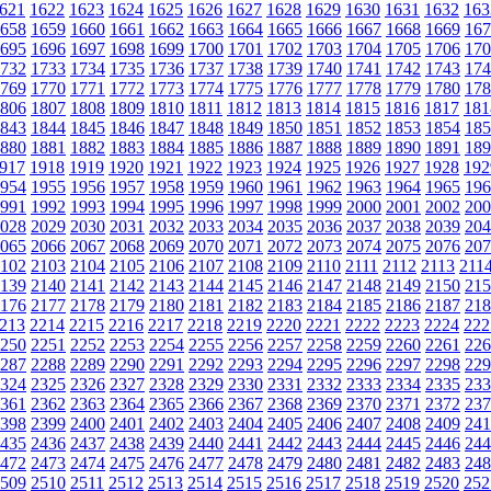
621
1622
1623
1624
1625
1626
1627
1628
1629
1630
1631
1632
163
658
1659
1660
1661
1662
1663
1664
1665
1666
1667
1668
1669
167
695
1696
1697
1698
1699
1700
1701
1702
1703
1704
1705
1706
170
732
1733
1734
1735
1736
1737
1738
1739
1740
1741
1742
1743
174
769
1770
1771
1772
1773
1774
1775
1776
1777
1778
1779
1780
178
806
1807
1808
1809
1810
1811
1812
1813
1814
1815
1816
1817
181
843
1844
1845
1846
1847
1848
1849
1850
1851
1852
1853
1854
185
880
1881
1882
1883
1884
1885
1886
1887
1888
1889
1890
1891
189
917
1918
1919
1920
1921
1922
1923
1924
1925
1926
1927
1928
192
954
1955
1956
1957
1958
1959
1960
1961
1962
1963
1964
1965
196
991
1992
1993
1994
1995
1996
1997
1998
1999
2000
2001
2002
200
028
2029
2030
2031
2032
2033
2034
2035
2036
2037
2038
2039
204
065
2066
2067
2068
2069
2070
2071
2072
2073
2074
2075
2076
207
102
2103
2104
2105
2106
2107
2108
2109
2110
2111
2112
2113
211
139
2140
2141
2142
2143
2144
2145
2146
2147
2148
2149
2150
215
176
2177
2178
2179
2180
2181
2182
2183
2184
2185
2186
2187
218
213
2214
2215
2216
2217
2218
2219
2220
2221
2222
2223
2224
222
250
2251
2252
2253
2254
2255
2256
2257
2258
2259
2260
2261
226
287
2288
2289
2290
2291
2292
2293
2294
2295
2296
2297
2298
229
324
2325
2326
2327
2328
2329
2330
2331
2332
2333
2334
2335
233
361
2362
2363
2364
2365
2366
2367
2368
2369
2370
2371
2372
237
398
2399
2400
2401
2402
2403
2404
2405
2406
2407
2408
2409
241
435
2436
2437
2438
2439
2440
2441
2442
2443
2444
2445
2446
244
472
2473
2474
2475
2476
2477
2478
2479
2480
2481
2482
2483
248
509
2510
2511
2512
2513
2514
2515
2516
2517
2518
2519
2520
252