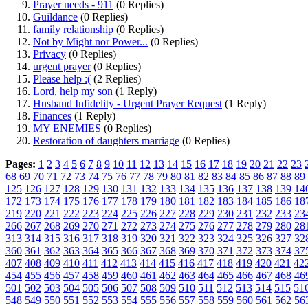
Prayer needs - 911
(0 Replies)
Guildance
(0 Replies)
family relationship
(0 Replies)
Not by Might nor Power...
(0 Replies)
Privacy
(0 Replies)
urgent prayer
(0 Replies)
Please help :(
(2 Replies)
Lord, help my son
(1 Reply)
Husband Infidelity - Urgent Prayer Request
(1 Reply)
Finances
(1 Reply)
MY ENEMIES
(0 Replies)
Restoration of daughters marriage
(0 Replies)
Pages:
1
2
3
4
5
6
7
8
9
10
11
12
13
14
15
16
17
18
19
20
21
22
23
68
69
70
71
72
73
74
75
76
77
78
79
80
81
82
83
84
85
86
87
88
89
125
126
127
128
129
130
131
132
133
134
135
136
137
138
139
14
172
173
174
175
176
177
178
179
180
181
182
183
184
185
186
18
219
220
221
222
223
224
225
226
227
228
229
230
231
232
233
23
266
267
268
269
270
271
272
273
274
275
276
277
278
279
280
28
313
314
315
316
317
318
319
320
321
322
323
324
325
326
327
32
360
361
362
363
364
365
366
367
368
369
370
371
372
373
374
37
407
408
409
410
411
412
413
414
415
416
417
418
419
420
421
42
454
455
456
457
458
459
460
461
462
463
464
465
466
467
468
46
501
502
503
504
505
506
507
508
509
510
511
512
513
514
515
51
548
549
550
551
552
553
554
555
556
557
558
559
560
561
562
56