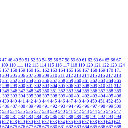
6
47
48
49
50
51
52
53
54
55
56
57
58
59
60
61
62
63
64
65
66
67
109
110
111
112
113
114
115
116
117
118
119
120
121
122
123
124
6
157
158
159
160
161
162
163
164
165
166
167
168
169
170
171
3
204
205
206
207
208
209
210
211
212
213
214
215
216
217
218
0
251
252
253
254
255
256
257
258
259
260
261
262
263
264
265
7
298
299
300
301
302
303
304
305
306
307
308
309
310
311
312
4
345
346
347
348
349
350
351
352
353
354
355
356
357
358
359
1
392
393
394
395
396
397
398
399
400
401
402
403
404
405
406
8
439
440
441
442
443
444
445
446
447
448
449
450
451
452
453
5
486
487
488
489
490
491
492
493
494
495
496
497
498
499
500
2
533
534
535
536
537
538
539
540
541
542
543
544
545
546
547
9
580
581
582
583
584
585
586
587
588
589
590
591
592
593
594
6
627
628
629
630
631
632
633
634
635
636
637
638
639
640
641
3
674
675
676
677
678
679
680
681
682
683
684
685
686
687
688