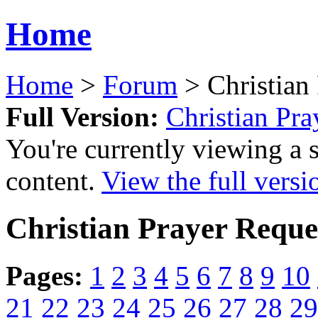
Home
Home
>
Forum
> Christian
Full Version:
Christian Pra
You're currently viewing a 
content.
View the full versi
Christian Prayer Reque
Pages:
1
2
3
4
5
6
7
8
9
10
21
22
23
24
25
26
27
28
29