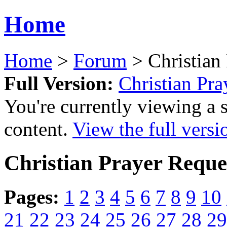
Home
Home
>
Forum
> Christian
Full Version:
Christian Pra
You're currently viewing a 
content.
View the full versi
Christian Prayer Reque
Pages:
1
2
3
4
5
6
7
8
9
10
21
22
23
24
25
26
27
28
29