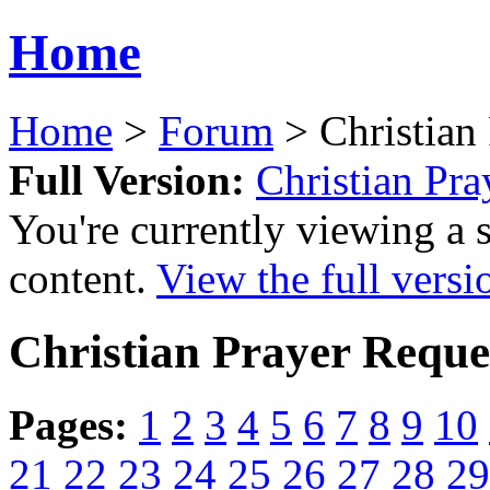
Home
Home
>
Forum
> Christian
Full Version:
Christian Pra
You're currently viewing a 
content.
View the full versi
Christian Prayer Reque
Pages:
1
2
3
4
5
6
7
8
9
10
21
22
23
24
25
26
27
28
29