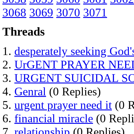
3068
3069
3070
3071
Threads
desperately seeking God'
UrGENT PRAYER NEE
URGENT SUICIDAL S
Genral
(0 Replies)
urgent prayer need it
(0 R
financial miracle
(0 Repli
relationship
(0 Replies)