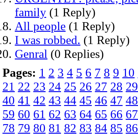
family
(1 Reply)
All people
(1 Reply)
I was robbed.
(1 Reply)
Genral
(0 Replies)
Pages:
1
2
3
4
5
6
7
8
9
10
21
22
23
24
25
26
27
28
29
40
41
42
43
44
45
46
47
48
59
60
61
62
63
64
65
66
67
78
79
80
81
82
83
84
85
86