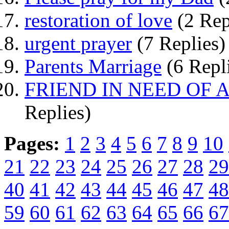
restoration of love
(2 Rep
urgent prayer
(7 Replies)
Parents Marriage
(6 Repl
FRIEND IN NEED OF
Replies)
Pages:
1
2
3
4
5
6
7
8
9
10
21
22
23
24
25
26
27
28
29
40
41
42
43
44
45
46
47
48
59
60
61
62
63
64
65
66
67