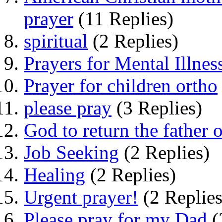
prayer
(11 Replies)
spiritual
(2 Replies)
Prayers for Mental Illnes
Prayer for children ortho
please pray
(3 Replies)
God to return the father 
Job Seeking
(2 Replies)
Healing
(2 Replies)
Urgent prayer!
(2 Replies
Please pray for my Dad
(