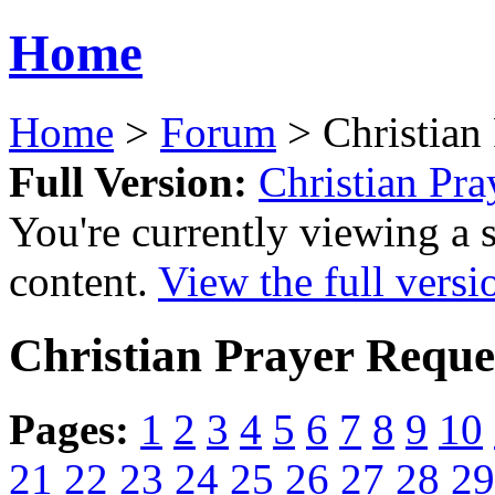
Home
Home
>
Forum
> Christian
Full Version:
Christian Pra
You're currently viewing a 
content.
View the full versi
Christian Prayer Reque
Pages:
1
2
3
4
5
6
7
8
9
10
21
22
23
24
25
26
27
28
29