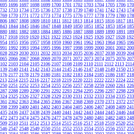
695
1696
1697
1698
1699
1700
1701
1702
1703
1704
1705
1706
170
732
1733
1734
1735
1736
1737
1738
1739
1740
1741
1742
1743
174
769
1770
1771
1772
1773
1774
1775
1776
1777
1778
1779
1780
178
806
1807
1808
1809
1810
1811
1812
1813
1814
1815
1816
1817
181
843
1844
1845
1846
1847
1848
1849
1850
1851
1852
1853
1854
185
880
1881
1882
1883
1884
1885
1886
1887
1888
1889
1890
1891
189
917
1918
1919
1920
1921
1922
1923
1924
1925
1926
1927
1928
192
954
1955
1956
1957
1958
1959
1960
1961
1962
1963
1964
1965
196
991
1992
1993
1994
1995
1996
1997
1998
1999
2000
2001
2002
200
028
2029
2030
2031
2032
2033
2034
2035
2036
2037
2038
2039
204
065
2066
2067
2068
2069
2070
2071
2072
2073
2074
2075
2076
207
102
2103
2104
2105
2106
2107
2108
2109
2110
2111
2112
2113
211
139
2140
2141
2142
2143
2144
2145
2146
2147
2148
2149
2150
215
176
2177
2178
2179
2180
2181
2182
2183
2184
2185
2186
2187
218
213
2214
2215
2216
2217
2218
2219
2220
2221
2222
2223
2224
222
250
2251
2252
2253
2254
2255
2256
2257
2258
2259
2260
2261
226
287
2288
2289
2290
2291
2292
2293
2294
2295
2296
2297
2298
229
324
2325
2326
2327
2328
2329
2330
2331
2332
2333
2334
2335
233
361
2362
2363
2364
2365
2366
2367
2368
2369
2370
2371
2372
237
398
2399
2400
2401
2402
2403
2404
2405
2406
2407
2408
2409
241
435
2436
2437
2438
2439
2440
2441
2442
2443
2444
2445
2446
244
472
2473
2474
2475
2476
2477
2478
2479
2480
2481
2482
2483
248
509
2510
2511
2512
2513
2514
2515
2516
2517
2518
2519
2520
252
546
2547
2548
2549
2550
2551
2552
2553
2554
2555
2556
2557
255
583
2584
2585
2586
2587
2588
2589
2590
2591
2592
2593
2594
259