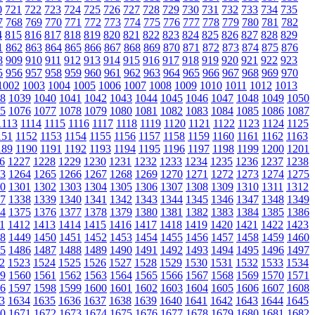
0
721
722
723
724
725
726
727
728
729
730
731
732
733
734
735
7
768
769
770
771
772
773
774
775
776
777
778
779
780
781
782
4
815
816
817
818
819
820
821
822
823
824
825
826
827
828
829
1
862
863
864
865
866
867
868
869
870
871
872
873
874
875
876
8
909
910
911
912
913
914
915
916
917
918
919
920
921
922
923
5
956
957
958
959
960
961
962
963
964
965
966
967
968
969
970
1002
1003
1004
1005
1006
1007
1008
1009
1010
1011
1012
1013
8
1039
1040
1041
1042
1043
1044
1045
1046
1047
1048
1049
1050
5
1076
1077
1078
1079
1080
1081
1082
1083
1084
1085
1086
1087
1113
1114
1115
1116
1117
1118
1119
1120
1121
1122
1123
1124
1125
151
1152
1153
1154
1155
1156
1157
1158
1159
1160
1161
1162
1163
189
1190
1191
1192
1193
1194
1195
1196
1197
1198
1199
1200
1201
6
1227
1228
1229
1230
1231
1232
1233
1234
1235
1236
1237
1238
3
1264
1265
1266
1267
1268
1269
1270
1271
1272
1273
1274
1275
0
1301
1302
1303
1304
1305
1306
1307
1308
1309
1310
1311
1312
7
1338
1339
1340
1341
1342
1343
1344
1345
1346
1347
1348
1349
4
1375
1376
1377
1378
1379
1380
1381
1382
1383
1384
1385
1386
1
1412
1413
1414
1415
1416
1417
1418
1419
1420
1421
1422
1423
8
1449
1450
1451
1452
1453
1454
1455
1456
1457
1458
1459
1460
5
1486
1487
1488
1489
1490
1491
1492
1493
1494
1495
1496
1497
2
1523
1524
1525
1526
1527
1528
1529
1530
1531
1532
1533
1534
9
1560
1561
1562
1563
1564
1565
1566
1567
1568
1569
1570
1571
6
1597
1598
1599
1600
1601
1602
1603
1604
1605
1606
1607
1608
3
1634
1635
1636
1637
1638
1639
1640
1641
1642
1643
1644
1645
0
1671
1672
1673
1674
1675
1676
1677
1678
1679
1680
1681
1682