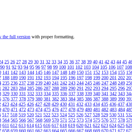
 the full version
with proper formatting.
24
25
26
27
28
29
30
31
32
33
34
35
36
37
38
39
40
41
42
43
44
45
4
90
91
92
93
94
95
96
97
98
99
100
101
102
103
104
105
106
107
108
0
141
142
143
144
145
146
147
148
149
150
151
152
153
154
155
15
7
188
189
190
191
192
193
194
195
196
197
198
199
200
201
202
20
4
235
236
237
238
239
240
241
242
243
244
245
246
247
248
249
25
1
282
283
284
285
286
287
288
289
290
291
292
293
294
295
296
29
8
329
330
331
332
333
334
335
336
337
338
339
340
341
342
343
34
5
376
377
378
379
380
381
382
383
384
385
386
387
388
389
390
39
2
423
424
425
426
427
428
429
430
431
432
433
434
435
436
437
43
9
470
471
472
473
474
475
476
477
478
479
480
481
482
483
484
48
6
517
518
519
520
521
522
523
524
525
526
527
528
529
530
531
53
3
564
565
566
567
568
569
570
571
572
573
574
575
576
577
578
57
0
611
612
613
614
615
616
617
618
619
620
621
622
623
624
625
62
7
658
659
660
661
662
663
664
665
666
667
668
669
670
671
672
67