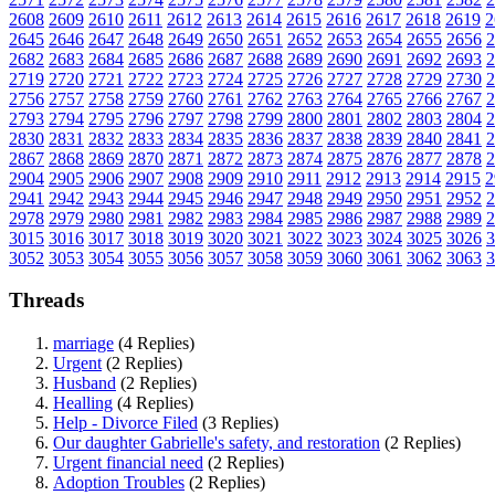
2608
2609
2610
2611
2612
2613
2614
2615
2616
2617
2618
2619
2
2645
2646
2647
2648
2649
2650
2651
2652
2653
2654
2655
2656
2
2682
2683
2684
2685
2686
2687
2688
2689
2690
2691
2692
2693
2
2719
2720
2721
2722
2723
2724
2725
2726
2727
2728
2729
2730
2
2756
2757
2758
2759
2760
2761
2762
2763
2764
2765
2766
2767
2
2793
2794
2795
2796
2797
2798
2799
2800
2801
2802
2803
2804
2
2830
2831
2832
2833
2834
2835
2836
2837
2838
2839
2840
2841
2
2867
2868
2869
2870
2871
2872
2873
2874
2875
2876
2877
2878
2
2904
2905
2906
2907
2908
2909
2910
2911
2912
2913
2914
2915
2
2941
2942
2943
2944
2945
2946
2947
2948
2949
2950
2951
2952
2
2978
2979
2980
2981
2982
2983
2984
2985
2986
2987
2988
2989
2
3015
3016
3017
3018
3019
3020
3021
3022
3023
3024
3025
3026
3
3052
3053
3054
3055
3056
3057
3058
3059
3060
3061
3062
3063
3
Threads
marriage
(4 Replies)
Urgent
(2 Replies)
Husband
(2 Replies)
Healling
(4 Replies)
Help - Divorce Filed
(3 Replies)
Our daughter Gabrielle's safety, and restoration
(2 Replies)
Urgent financial need
(2 Replies)
Adoption Troubles
(2 Replies)