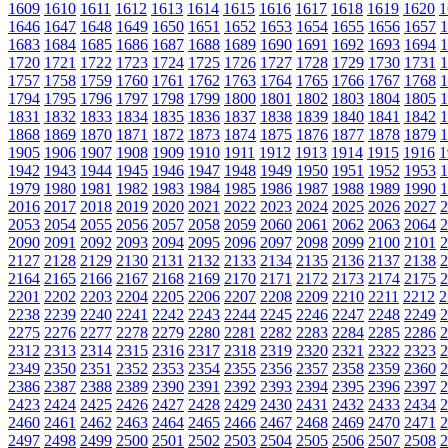
1609
1610
1611
1612
1613
1614
1615
1616
1617
1618
1619
1620
1
1646
1647
1648
1649
1650
1651
1652
1653
1654
1655
1656
1657
1
1683
1684
1685
1686
1687
1688
1689
1690
1691
1692
1693
1694
1
1720
1721
1722
1723
1724
1725
1726
1727
1728
1729
1730
1731
1
1757
1758
1759
1760
1761
1762
1763
1764
1765
1766
1767
1768
1
1794
1795
1796
1797
1798
1799
1800
1801
1802
1803
1804
1805
1
1831
1832
1833
1834
1835
1836
1837
1838
1839
1840
1841
1842
1
1868
1869
1870
1871
1872
1873
1874
1875
1876
1877
1878
1879
1
1905
1906
1907
1908
1909
1910
1911
1912
1913
1914
1915
1916
1
1942
1943
1944
1945
1946
1947
1948
1949
1950
1951
1952
1953
1
1979
1980
1981
1982
1983
1984
1985
1986
1987
1988
1989
1990
1
2016
2017
2018
2019
2020
2021
2022
2023
2024
2025
2026
2027
2
2053
2054
2055
2056
2057
2058
2059
2060
2061
2062
2063
2064
2
2090
2091
2092
2093
2094
2095
2096
2097
2098
2099
2100
2101
2
2127
2128
2129
2130
2131
2132
2133
2134
2135
2136
2137
2138
2
2164
2165
2166
2167
2168
2169
2170
2171
2172
2173
2174
2175
2
2201
2202
2203
2204
2205
2206
2207
2208
2209
2210
2211
2212
2
2238
2239
2240
2241
2242
2243
2244
2245
2246
2247
2248
2249
2
2275
2276
2277
2278
2279
2280
2281
2282
2283
2284
2285
2286
2
2312
2313
2314
2315
2316
2317
2318
2319
2320
2321
2322
2323
2
2349
2350
2351
2352
2353
2354
2355
2356
2357
2358
2359
2360
2
2386
2387
2388
2389
2390
2391
2392
2393
2394
2395
2396
2397
2
2423
2424
2425
2426
2427
2428
2429
2430
2431
2432
2433
2434
2
2460
2461
2462
2463
2464
2465
2466
2467
2468
2469
2470
2471
2
2497
2498
2499
2500
2501
2502
2503
2504
2505
2506
2507
2508
2