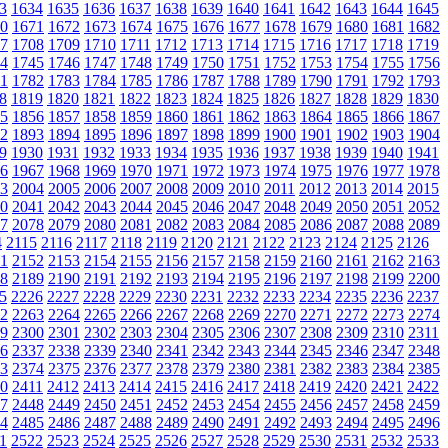
3
1634
1635
1636
1637
1638
1639
1640
1641
1642
1643
1644
1645
0
1671
1672
1673
1674
1675
1676
1677
1678
1679
1680
1681
1682
7
1708
1709
1710
1711
1712
1713
1714
1715
1716
1717
1718
1719
4
1745
1746
1747
1748
1749
1750
1751
1752
1753
1754
1755
1756
1
1782
1783
1784
1785
1786
1787
1788
1789
1790
1791
1792
1793
8
1819
1820
1821
1822
1823
1824
1825
1826
1827
1828
1829
1830
5
1856
1857
1858
1859
1860
1861
1862
1863
1864
1865
1866
1867
2
1893
1894
1895
1896
1897
1898
1899
1900
1901
1902
1903
1904
9
1930
1931
1932
1933
1934
1935
1936
1937
1938
1939
1940
1941
6
1967
1968
1969
1970
1971
1972
1973
1974
1975
1976
1977
1978
3
2004
2005
2006
2007
2008
2009
2010
2011
2012
2013
2014
2015
0
2041
2042
2043
2044
2045
2046
2047
2048
2049
2050
2051
2052
7
2078
2079
2080
2081
2082
2083
2084
2085
2086
2087
2088
2089
4
2115
2116
2117
2118
2119
2120
2121
2122
2123
2124
2125
2126
1
2152
2153
2154
2155
2156
2157
2158
2159
2160
2161
2162
2163
8
2189
2190
2191
2192
2193
2194
2195
2196
2197
2198
2199
2200
5
2226
2227
2228
2229
2230
2231
2232
2233
2234
2235
2236
2237
2
2263
2264
2265
2266
2267
2268
2269
2270
2271
2272
2273
2274
9
2300
2301
2302
2303
2304
2305
2306
2307
2308
2309
2310
2311
6
2337
2338
2339
2340
2341
2342
2343
2344
2345
2346
2347
2348
3
2374
2375
2376
2377
2378
2379
2380
2381
2382
2383
2384
2385
0
2411
2412
2413
2414
2415
2416
2417
2418
2419
2420
2421
2422
7
2448
2449
2450
2451
2452
2453
2454
2455
2456
2457
2458
2459
4
2485
2486
2487
2488
2489
2490
2491
2492
2493
2494
2495
2496
1
2522
2523
2524
2525
2526
2527
2528
2529
2530
2531
2532
2533