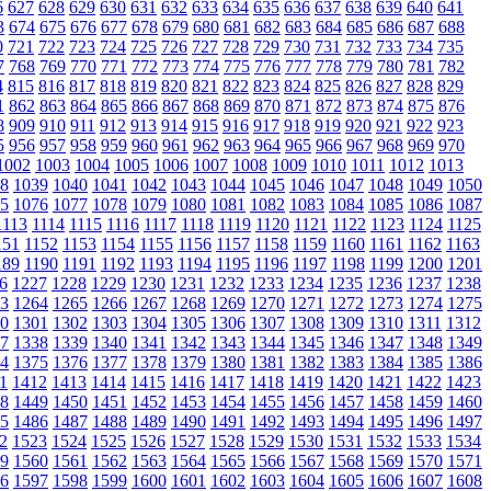
6
627
628
629
630
631
632
633
634
635
636
637
638
639
640
641
3
674
675
676
677
678
679
680
681
682
683
684
685
686
687
688
0
721
722
723
724
725
726
727
728
729
730
731
732
733
734
735
7
768
769
770
771
772
773
774
775
776
777
778
779
780
781
782
4
815
816
817
818
819
820
821
822
823
824
825
826
827
828
829
1
862
863
864
865
866
867
868
869
870
871
872
873
874
875
876
8
909
910
911
912
913
914
915
916
917
918
919
920
921
922
923
5
956
957
958
959
960
961
962
963
964
965
966
967
968
969
970
1002
1003
1004
1005
1006
1007
1008
1009
1010
1011
1012
1013
8
1039
1040
1041
1042
1043
1044
1045
1046
1047
1048
1049
1050
5
1076
1077
1078
1079
1080
1081
1082
1083
1084
1085
1086
1087
1113
1114
1115
1116
1117
1118
1119
1120
1121
1122
1123
1124
1125
151
1152
1153
1154
1155
1156
1157
1158
1159
1160
1161
1162
1163
189
1190
1191
1192
1193
1194
1195
1196
1197
1198
1199
1200
1201
6
1227
1228
1229
1230
1231
1232
1233
1234
1235
1236
1237
1238
3
1264
1265
1266
1267
1268
1269
1270
1271
1272
1273
1274
1275
0
1301
1302
1303
1304
1305
1306
1307
1308
1309
1310
1311
1312
7
1338
1339
1340
1341
1342
1343
1344
1345
1346
1347
1348
1349
4
1375
1376
1377
1378
1379
1380
1381
1382
1383
1384
1385
1386
1
1412
1413
1414
1415
1416
1417
1418
1419
1420
1421
1422
1423
8
1449
1450
1451
1452
1453
1454
1455
1456
1457
1458
1459
1460
5
1486
1487
1488
1489
1490
1491
1492
1493
1494
1495
1496
1497
2
1523
1524
1525
1526
1527
1528
1529
1530
1531
1532
1533
1534
9
1560
1561
1562
1563
1564
1565
1566
1567
1568
1569
1570
1571
6
1597
1598
1599
1600
1601
1602
1603
1604
1605
1606
1607
1608