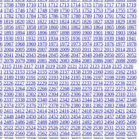
7
1708
1709
1710
1711
1712
1713
1714
1715
1716
1717
1718
1719
4
1745
1746
1747
1748
1749
1750
1751
1752
1753
1754
1755
1756
1
1782
1783
1784
1785
1786
1787
1788
1789
1790
1791
1792
1793
8
1819
1820
1821
1822
1823
1824
1825
1826
1827
1828
1829
1830
5
1856
1857
1858
1859
1860
1861
1862
1863
1864
1865
1866
1867
2
1893
1894
1895
1896
1897
1898
1899
1900
1901
1902
1903
1904
9
1930
1931
1932
1933
1934
1935
1936
1937
1938
1939
1940
1941
6
1967
1968
1969
1970
1971
1972
1973
1974
1975
1976
1977
1978
3
2004
2005
2006
2007
2008
2009
2010
2011
2012
2013
2014
2015
0
2041
2042
2043
2044
2045
2046
2047
2048
2049
2050
2051
2052
7
2078
2079
2080
2081
2082
2083
2084
2085
2086
2087
2088
2089
4
2115
2116
2117
2118
2119
2120
2121
2122
2123
2124
2125
2126
1
2152
2153
2154
2155
2156
2157
2158
2159
2160
2161
2162
2163
8
2189
2190
2191
2192
2193
2194
2195
2196
2197
2198
2199
2200
5
2226
2227
2228
2229
2230
2231
2232
2233
2234
2235
2236
2237
2
2263
2264
2265
2266
2267
2268
2269
2270
2271
2272
2273
2274
9
2300
2301
2302
2303
2304
2305
2306
2307
2308
2309
2310
2311
6
2337
2338
2339
2340
2341
2342
2343
2344
2345
2346
2347
2348
3
2374
2375
2376
2377
2378
2379
2380
2381
2382
2383
2384
2385
0
2411
2412
2413
2414
2415
2416
2417
2418
2419
2420
2421
2422
7
2448
2449
2450
2451
2452
2453
2454
2455
2456
2457
2458
2459
4
2485
2486
2487
2488
2489
2490
2491
2492
2493
2494
2495
2496
1
2522
2523
2524
2525
2526
2527
2528
2529
2530
2531
2532
2533
8
2559
2560
2561
2562
2563
2564
2565
2566
2567
2568
2569
2570
5
2596
2597
2598
2599
2600
2601
2602
2603
2604
2605
2606
2607