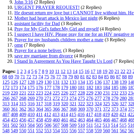
John 3:16
(2 Replies)
URGENT PRAYER REQUEST!
(2 Replies)
He doesnt return my love but i CANNOT live without him. 
Mother had heart attack in Mexico last night
(6 Replies)
assistant facility for Dad
(3 Replies)
Pray for My Girl's father.My Girl and myself
(4 Replies)
I suspect I have HIV. Please pray for me for an HIV negative re
Prayer for my husbands children mother a mate
(3 Replies)
omg
(7 Replies)
Prayer for a none beliver.
(3 Replies)
save my marriage from divorce
(4 Replies)
I Stand In Agreement As You Have Taught Us Lord
(7 Replies
Pages:
1
2
3
4
5
6
7
8
9
10
11
12
13
14
15
16
17
18
19
20
21
22
23
68
69
70
71
72
73
74
75
76
77
78
79
80
81
82
83
84
85
86
87
88
89
125
126
127
128
129
130
131
132
133
134
135
136
137
138
139
14
172
173
174
175
176
177
178
179
180
181
182
183
184
185
186
18
219
220
221
222
223
224
225
226
227
228
229
230
231
232
233
23
266
267
268
269
270
271
272
273
274
275
276
277
278
279
280
28
313
314
315
316
317
318
319
320
321
322
323
324
325
326
327
32
360
361
362
363
364
365
366
367
368
369
370
371
372
373
374
37
407
408
409
410
411
412
413
414
415
416
417
418
419
420
421
42
454
455
456
457
458
459
460
461
462
463
464
465
466
467
468
46
501
502
503
504
505
506
507
508
509
510
511
512
513
514
515
51
548
549
550
551
552
553
554
555
556
557
558
559
560
561
562
56