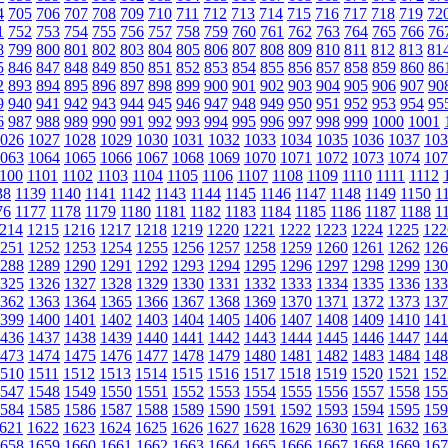
4
705
706
707
708
709
710
711
712
713
714
715
716
717
718
719
72
1
752
753
754
755
756
757
758
759
760
761
762
763
764
765
766
76
8
799
800
801
802
803
804
805
806
807
808
809
810
811
812
813
81
5
846
847
848
849
850
851
852
853
854
855
856
857
858
859
860
86
2
893
894
895
896
897
898
899
900
901
902
903
904
905
906
907
90
9
940
941
942
943
944
945
946
947
948
949
950
951
952
953
954
95
6
987
988
989
990
991
992
993
994
995
996
997
998
999
1000
1001
026
1027
1028
1029
1030
1031
1032
1033
1034
1035
1036
1037
103
063
1064
1065
1066
1067
1068
1069
1070
1071
1072
1073
1074
107
100
1101
1102
1103
1104
1105
1106
1107
1108
1109
1110
1111
1112
38
1139
1140
1141
1142
1143
1144
1145
1146
1147
1148
1149
1150
1
76
1177
1178
1179
1180
1181
1182
1183
1184
1185
1186
1187
1188
1
214
1215
1216
1217
1218
1219
1220
1221
1222
1223
1224
1225
122
251
1252
1253
1254
1255
1256
1257
1258
1259
1260
1261
1262
126
288
1289
1290
1291
1292
1293
1294
1295
1296
1297
1298
1299
130
325
1326
1327
1328
1329
1330
1331
1332
1333
1334
1335
1336
133
362
1363
1364
1365
1366
1367
1368
1369
1370
1371
1372
1373
137
399
1400
1401
1402
1403
1404
1405
1406
1407
1408
1409
1410
141
436
1437
1438
1439
1440
1441
1442
1443
1444
1445
1446
1447
144
473
1474
1475
1476
1477
1478
1479
1480
1481
1482
1483
1484
148
510
1511
1512
1513
1514
1515
1516
1517
1518
1519
1520
1521
152
547
1548
1549
1550
1551
1552
1553
1554
1555
1556
1557
1558
155
584
1585
1586
1587
1588
1589
1590
1591
1592
1593
1594
1595
159
621
1622
1623
1624
1625
1626
1627
1628
1629
1630
1631
1632
163
658
1659
1660
1661
1662
1663
1664
1665
1666
1667
1668
1669
167