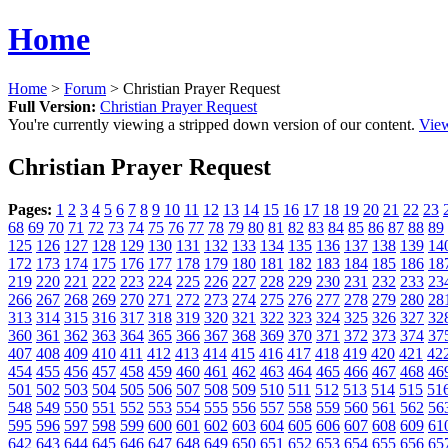
Home
Home
>
Forum
> Christian Prayer Request
Full Version:
Christian Prayer Request
You're currently viewing a stripped down version of our content.
View
Christian Prayer Request
Pages:
1
2
3
4
5
6
7
8
9
10
11
12
13
14
15
16
17
18
19
20
21
22
23
68
69
70
71
72
73
74
75
76
77
78
79
80
81
82
83
84
85
86
87
88
89
125
126
127
128
129
130
131
132
133
134
135
136
137
138
139
14
172
173
174
175
176
177
178
179
180
181
182
183
184
185
186
18
219
220
221
222
223
224
225
226
227
228
229
230
231
232
233
23
266
267
268
269
270
271
272
273
274
275
276
277
278
279
280
28
313
314
315
316
317
318
319
320
321
322
323
324
325
326
327
32
360
361
362
363
364
365
366
367
368
369
370
371
372
373
374
37
407
408
409
410
411
412
413
414
415
416
417
418
419
420
421
42
454
455
456
457
458
459
460
461
462
463
464
465
466
467
468
46
501
502
503
504
505
506
507
508
509
510
511
512
513
514
515
51
548
549
550
551
552
553
554
555
556
557
558
559
560
561
562
56
595
596
597
598
599
600
601
602
603
604
605
606
607
608
609
61
642
643
644
645
646
647
648
649
650
651
652
653
654
655
656
65