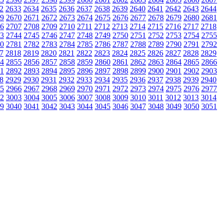
2
2633
2634
2635
2636
2637
2638
2639
2640
2641
2642
2643
2644
9
2670
2671
2672
2673
2674
2675
2676
2677
2678
2679
2680
2681
6
2707
2708
2709
2710
2711
2712
2713
2714
2715
2716
2717
2718
3
2744
2745
2746
2747
2748
2749
2750
2751
2752
2753
2754
2755
0
2781
2782
2783
2784
2785
2786
2787
2788
2789
2790
2791
2792
7
2818
2819
2820
2821
2822
2823
2824
2825
2826
2827
2828
2829
4
2855
2856
2857
2858
2859
2860
2861
2862
2863
2864
2865
2866
1
2892
2893
2894
2895
2896
2897
2898
2899
2900
2901
2902
2903
8
2929
2930
2931
2932
2933
2934
2935
2936
2937
2938
2939
2940
5
2966
2967
2968
2969
2970
2971
2972
2973
2974
2975
2976
2977
2
3003
3004
3005
3006
3007
3008
3009
3010
3011
3012
3013
3014
9
3040
3041
3042
3043
3044
3045
3046
3047
3048
3049
3050
3051