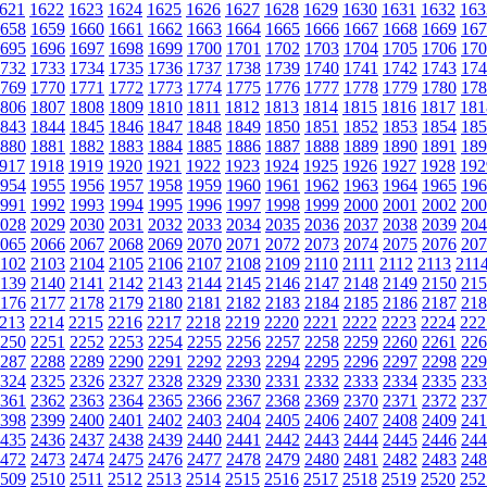
621
1622
1623
1624
1625
1626
1627
1628
1629
1630
1631
1632
163
658
1659
1660
1661
1662
1663
1664
1665
1666
1667
1668
1669
167
695
1696
1697
1698
1699
1700
1701
1702
1703
1704
1705
1706
170
732
1733
1734
1735
1736
1737
1738
1739
1740
1741
1742
1743
174
769
1770
1771
1772
1773
1774
1775
1776
1777
1778
1779
1780
178
806
1807
1808
1809
1810
1811
1812
1813
1814
1815
1816
1817
181
843
1844
1845
1846
1847
1848
1849
1850
1851
1852
1853
1854
185
880
1881
1882
1883
1884
1885
1886
1887
1888
1889
1890
1891
189
917
1918
1919
1920
1921
1922
1923
1924
1925
1926
1927
1928
192
954
1955
1956
1957
1958
1959
1960
1961
1962
1963
1964
1965
196
991
1992
1993
1994
1995
1996
1997
1998
1999
2000
2001
2002
200
028
2029
2030
2031
2032
2033
2034
2035
2036
2037
2038
2039
204
065
2066
2067
2068
2069
2070
2071
2072
2073
2074
2075
2076
207
102
2103
2104
2105
2106
2107
2108
2109
2110
2111
2112
2113
211
139
2140
2141
2142
2143
2144
2145
2146
2147
2148
2149
2150
215
176
2177
2178
2179
2180
2181
2182
2183
2184
2185
2186
2187
218
213
2214
2215
2216
2217
2218
2219
2220
2221
2222
2223
2224
222
250
2251
2252
2253
2254
2255
2256
2257
2258
2259
2260
2261
226
287
2288
2289
2290
2291
2292
2293
2294
2295
2296
2297
2298
229
324
2325
2326
2327
2328
2329
2330
2331
2332
2333
2334
2335
233
361
2362
2363
2364
2365
2366
2367
2368
2369
2370
2371
2372
237
398
2399
2400
2401
2402
2403
2404
2405
2406
2407
2408
2409
241
435
2436
2437
2438
2439
2440
2441
2442
2443
2444
2445
2446
244
472
2473
2474
2475
2476
2477
2478
2479
2480
2481
2482
2483
248
509
2510
2511
2512
2513
2514
2515
2516
2517
2518
2519
2520
252