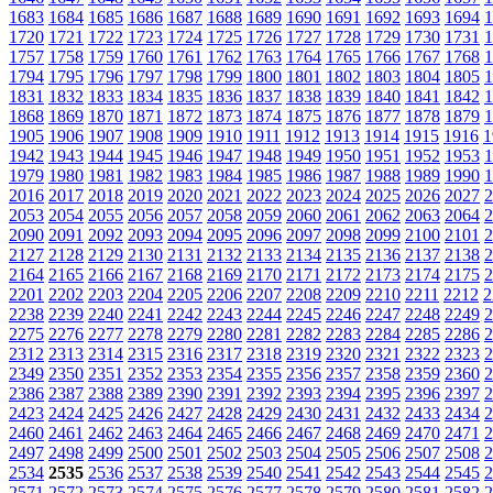
1683
1684
1685
1686
1687
1688
1689
1690
1691
1692
1693
1694
1
1720
1721
1722
1723
1724
1725
1726
1727
1728
1729
1730
1731
1
1757
1758
1759
1760
1761
1762
1763
1764
1765
1766
1767
1768
1
1794
1795
1796
1797
1798
1799
1800
1801
1802
1803
1804
1805
1
1831
1832
1833
1834
1835
1836
1837
1838
1839
1840
1841
1842
1
1868
1869
1870
1871
1872
1873
1874
1875
1876
1877
1878
1879
1
1905
1906
1907
1908
1909
1910
1911
1912
1913
1914
1915
1916
1
1942
1943
1944
1945
1946
1947
1948
1949
1950
1951
1952
1953
1
1979
1980
1981
1982
1983
1984
1985
1986
1987
1988
1989
1990
1
2016
2017
2018
2019
2020
2021
2022
2023
2024
2025
2026
2027
2
2053
2054
2055
2056
2057
2058
2059
2060
2061
2062
2063
2064
2
2090
2091
2092
2093
2094
2095
2096
2097
2098
2099
2100
2101
2
2127
2128
2129
2130
2131
2132
2133
2134
2135
2136
2137
2138
2
2164
2165
2166
2167
2168
2169
2170
2171
2172
2173
2174
2175
2
2201
2202
2203
2204
2205
2206
2207
2208
2209
2210
2211
2212
2
2238
2239
2240
2241
2242
2243
2244
2245
2246
2247
2248
2249
2
2275
2276
2277
2278
2279
2280
2281
2282
2283
2284
2285
2286
2
2312
2313
2314
2315
2316
2317
2318
2319
2320
2321
2322
2323
2
2349
2350
2351
2352
2353
2354
2355
2356
2357
2358
2359
2360
2
2386
2387
2388
2389
2390
2391
2392
2393
2394
2395
2396
2397
2
2423
2424
2425
2426
2427
2428
2429
2430
2431
2432
2433
2434
2
2460
2461
2462
2463
2464
2465
2466
2467
2468
2469
2470
2471
2
2497
2498
2499
2500
2501
2502
2503
2504
2505
2506
2507
2508
2
2534
2535
2536
2537
2538
2539
2540
2541
2542
2543
2544
2545
2
2571
2572
2573
2574
2575
2576
2577
2578
2579
2580
2581
2582
2