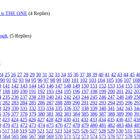
He is THE ONE
(4 Replies)
sult.
(5 Replies)
)
24
25
26
27
28
29
30
31
32
33
34
35
36
37
38
39
40
41
42
43
44
45
4
90
91
92
93
94
95
96
97
98
99
100
101
102
103
104
105
106
107
108
0
141
142
143
144
145
146
147
148
149
150
151
152
153
154
155
15
7
188
189
190
191
192
193
194
195
196
197
198
199
200
201
202
20
4
235
236
237
238
239
240
241
242
243
244
245
246
247
248
249
25
1
282
283
284
285
286
287
288
289
290
291
292
293
294
295
296
29
8
329
330
331
332
333
334
335
336
337
338
339
340
341
342
343
34
5
376
377
378
379
380
381
382
383
384
385
386
387
388
389
390
39
2
423
424
425
426
427
428
429
430
431
432
433
434
435
436
437
43
9
470
471
472
473
474
475
476
477
478
479
480
481
482
483
484
48
6
517
518
519
520
521
522
523
524
525
526
527
528
529
530
531
53
3
564
565
566
567
568
569
570
571
572
573
574
575
576
577
578
57