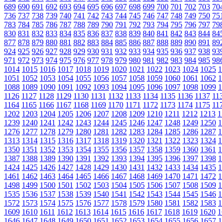
689
690
691
692
693
694
695
696
697
698
699
700
701
702
703
70
736
737
738
739
740
741
742
743
744
745
746
747
748
749
750
75
783
784
785
786
787
788
789
790
791
792
793
794
795
796
797
79
830
831
832
833
834
835
836
837
838
839
840
841
842
843
844
84
877
878
879
880
881
882
883
884
885
886
887
888
889
890
891
89
924
925
926
927
928
929
930
931
932
933
934
935
936
937
938
93
971
972
973
974
975
976
977
978
979
980
981
982
983
984
985
98
1014
1015
1016
1017
1018
1019
1020
1021
1022
1023
1024
1025
1
1051
1052
1053
1054
1055
1056
1057
1058
1059
1060
1061
1062
1
1088
1089
1090
1091
1092
1093
1094
1095
1096
1097
1098
1099
1
1126
1127
1128
1129
1130
1131
1132
1133
1134
1135
1136
1137
11
1164
1165
1166
1167
1168
1169
1170
1171
1172
1173
1174
1175
11
1202
1203
1204
1205
1206
1207
1208
1209
1210
1211
1212
1213
1
1239
1240
1241
1242
1243
1244
1245
1246
1247
1248
1249
1250
1
1276
1277
1278
1279
1280
1281
1282
1283
1284
1285
1286
1287
1
1313
1314
1315
1316
1317
1318
1319
1320
1321
1322
1323
1324
1
1350
1351
1352
1353
1354
1355
1356
1357
1358
1359
1360
1361
1
1387
1388
1389
1390
1391
1392
1393
1394
1395
1396
1397
1398
1
1424
1425
1426
1427
1428
1429
1430
1431
1432
1433
1434
1435
1
1461
1462
1463
1464
1465
1466
1467
1468
1469
1470
1471
1472
1
1498
1499
1500
1501
1502
1503
1504
1505
1506
1507
1508
1509
1
1535
1536
1537
1538
1539
1540
1541
1542
1543
1544
1545
1546
1
1572
1573
1574
1575
1576
1577
1578
1579
1580
1581
1582
1583
1
1609
1610
1611
1612
1613
1614
1615
1616
1617
1618
1619
1620
1
1646
1647
1648
1649
1650
1651
1652
1653
1654
1655
1656
1657
1