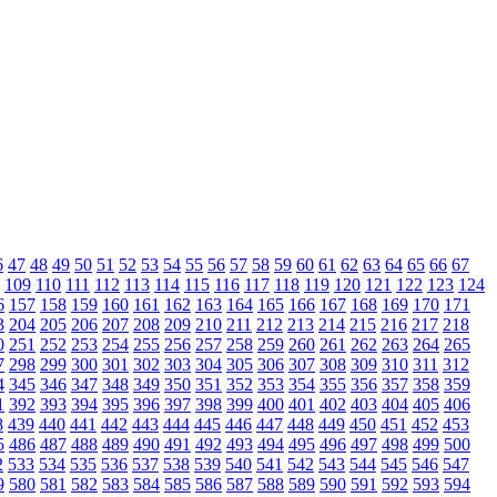
6
47
48
49
50
51
52
53
54
55
56
57
58
59
60
61
62
63
64
65
66
67
109
110
111
112
113
114
115
116
117
118
119
120
121
122
123
124
6
157
158
159
160
161
162
163
164
165
166
167
168
169
170
171
3
204
205
206
207
208
209
210
211
212
213
214
215
216
217
218
0
251
252
253
254
255
256
257
258
259
260
261
262
263
264
265
7
298
299
300
301
302
303
304
305
306
307
308
309
310
311
312
4
345
346
347
348
349
350
351
352
353
354
355
356
357
358
359
1
392
393
394
395
396
397
398
399
400
401
402
403
404
405
406
8
439
440
441
442
443
444
445
446
447
448
449
450
451
452
453
5
486
487
488
489
490
491
492
493
494
495
496
497
498
499
500
2
533
534
535
536
537
538
539
540
541
542
543
544
545
546
547
9
580
581
582
583
584
585
586
587
588
589
590
591
592
593
594