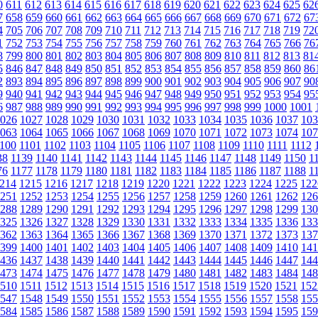
0
611
612
613
614
615
616
617
618
619
620
621
622
623
624
625
62
7
658
659
660
661
662
663
664
665
666
667
668
669
670
671
672
67
4
705
706
707
708
709
710
711
712
713
714
715
716
717
718
719
72
1
752
753
754
755
756
757
758
759
760
761
762
763
764
765
766
76
8
799
800
801
802
803
804
805
806
807
808
809
810
811
812
813
81
5
846
847
848
849
850
851
852
853
854
855
856
857
858
859
860
86
2
893
894
895
896
897
898
899
900
901
902
903
904
905
906
907
90
9
940
941
942
943
944
945
946
947
948
949
950
951
952
953
954
95
6
987
988
989
990
991
992
993
994
995
996
997
998
999
1000
1001
026
1027
1028
1029
1030
1031
1032
1033
1034
1035
1036
1037
103
063
1064
1065
1066
1067
1068
1069
1070
1071
1072
1073
1074
107
100
1101
1102
1103
1104
1105
1106
1107
1108
1109
1110
1111
1112
38
1139
1140
1141
1142
1143
1144
1145
1146
1147
1148
1149
1150
1
76
1177
1178
1179
1180
1181
1182
1183
1184
1185
1186
1187
1188
1
214
1215
1216
1217
1218
1219
1220
1221
1222
1223
1224
1225
122
251
1252
1253
1254
1255
1256
1257
1258
1259
1260
1261
1262
126
288
1289
1290
1291
1292
1293
1294
1295
1296
1297
1298
1299
130
325
1326
1327
1328
1329
1330
1331
1332
1333
1334
1335
1336
133
362
1363
1364
1365
1366
1367
1368
1369
1370
1371
1372
1373
137
399
1400
1401
1402
1403
1404
1405
1406
1407
1408
1409
1410
141
436
1437
1438
1439
1440
1441
1442
1443
1444
1445
1446
1447
144
473
1474
1475
1476
1477
1478
1479
1480
1481
1482
1483
1484
148
510
1511
1512
1513
1514
1515
1516
1517
1518
1519
1520
1521
152
547
1548
1549
1550
1551
1552
1553
1554
1555
1556
1557
1558
155
584
1585
1586
1587
1588
1589
1590
1591
1592
1593
1594
1595
159