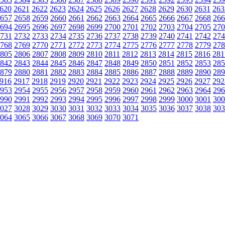
620
2621
2622
2623
2624
2625
2626
2627
2628
2629
2630
2631
263
657
2658
2659
2660
2661
2662
2663
2664
2665
2666
2667
2668
266
694
2695
2696
2697
2698
2699
2700
2701
2702
2703
2704
2705
270
731
2732
2733
2734
2735
2736
2737
2738
2739
2740
2741
2742
274
768
2769
2770
2771
2772
2773
2774
2775
2776
2777
2778
2779
278
805
2806
2807
2808
2809
2810
2811
2812
2813
2814
2815
2816
281
842
2843
2844
2845
2846
2847
2848
2849
2850
2851
2852
2853
285
879
2880
2881
2882
2883
2884
2885
2886
2887
2888
2889
2890
289
916
2917
2918
2919
2920
2921
2922
2923
2924
2925
2926
2927
292
953
2954
2955
2956
2957
2958
2959
2960
2961
2962
2963
2964
296
990
2991
2992
2993
2994
2995
2996
2997
2998
2999
3000
3001
300
027
3028
3029
3030
3031
3032
3033
3034
3035
3036
3037
3038
303
064
3065
3066
3067
3068
3069
3070
3071