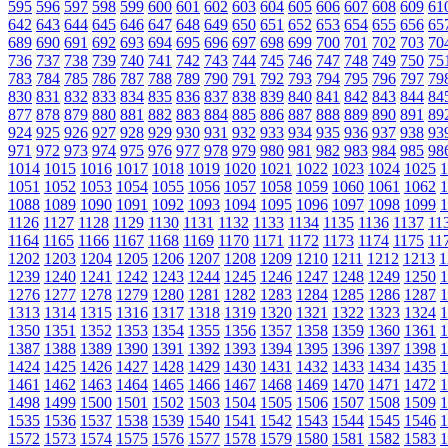
595
596
597
598
599
600
601
602
603
604
605
606
607
608
609
61
642
643
644
645
646
647
648
649
650
651
652
653
654
655
656
65
689
690
691
692
693
694
695
696
697
698
699
700
701
702
703
70
736
737
738
739
740
741
742
743
744
745
746
747
748
749
750
75
783
784
785
786
787
788
789
790
791
792
793
794
795
796
797
79
830
831
832
833
834
835
836
837
838
839
840
841
842
843
844
84
877
878
879
880
881
882
883
884
885
886
887
888
889
890
891
89
924
925
926
927
928
929
930
931
932
933
934
935
936
937
938
93
971
972
973
974
975
976
977
978
979
980
981
982
983
984
985
98
1014
1015
1016
1017
1018
1019
1020
1021
1022
1023
1024
1025
1
1051
1052
1053
1054
1055
1056
1057
1058
1059
1060
1061
1062
1
1088
1089
1090
1091
1092
1093
1094
1095
1096
1097
1098
1099
1
1126
1127
1128
1129
1130
1131
1132
1133
1134
1135
1136
1137
11
1164
1165
1166
1167
1168
1169
1170
1171
1172
1173
1174
1175
11
1202
1203
1204
1205
1206
1207
1208
1209
1210
1211
1212
1213
1
1239
1240
1241
1242
1243
1244
1245
1246
1247
1248
1249
1250
1
1276
1277
1278
1279
1280
1281
1282
1283
1284
1285
1286
1287
1
1313
1314
1315
1316
1317
1318
1319
1320
1321
1322
1323
1324
1
1350
1351
1352
1353
1354
1355
1356
1357
1358
1359
1360
1361
1
1387
1388
1389
1390
1391
1392
1393
1394
1395
1396
1397
1398
1
1424
1425
1426
1427
1428
1429
1430
1431
1432
1433
1434
1435
1
1461
1462
1463
1464
1465
1466
1467
1468
1469
1470
1471
1472
1
1498
1499
1500
1501
1502
1503
1504
1505
1506
1507
1508
1509
1
1535
1536
1537
1538
1539
1540
1541
1542
1543
1544
1545
1546
1
1572
1573
1574
1575
1576
1577
1578
1579
1580
1581
1582
1583
1