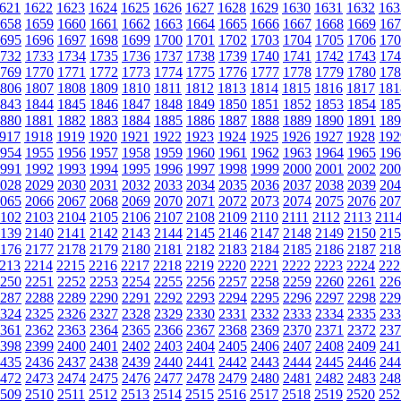
621
1622
1623
1624
1625
1626
1627
1628
1629
1630
1631
1632
163
658
1659
1660
1661
1662
1663
1664
1665
1666
1667
1668
1669
167
695
1696
1697
1698
1699
1700
1701
1702
1703
1704
1705
1706
170
732
1733
1734
1735
1736
1737
1738
1739
1740
1741
1742
1743
174
769
1770
1771
1772
1773
1774
1775
1776
1777
1778
1779
1780
178
806
1807
1808
1809
1810
1811
1812
1813
1814
1815
1816
1817
181
843
1844
1845
1846
1847
1848
1849
1850
1851
1852
1853
1854
185
880
1881
1882
1883
1884
1885
1886
1887
1888
1889
1890
1891
189
917
1918
1919
1920
1921
1922
1923
1924
1925
1926
1927
1928
192
954
1955
1956
1957
1958
1959
1960
1961
1962
1963
1964
1965
196
991
1992
1993
1994
1995
1996
1997
1998
1999
2000
2001
2002
200
028
2029
2030
2031
2032
2033
2034
2035
2036
2037
2038
2039
204
065
2066
2067
2068
2069
2070
2071
2072
2073
2074
2075
2076
207
102
2103
2104
2105
2106
2107
2108
2109
2110
2111
2112
2113
211
139
2140
2141
2142
2143
2144
2145
2146
2147
2148
2149
2150
215
176
2177
2178
2179
2180
2181
2182
2183
2184
2185
2186
2187
218
213
2214
2215
2216
2217
2218
2219
2220
2221
2222
2223
2224
222
250
2251
2252
2253
2254
2255
2256
2257
2258
2259
2260
2261
226
287
2288
2289
2290
2291
2292
2293
2294
2295
2296
2297
2298
229
324
2325
2326
2327
2328
2329
2330
2331
2332
2333
2334
2335
233
361
2362
2363
2364
2365
2366
2367
2368
2369
2370
2371
2372
237
398
2399
2400
2401
2402
2403
2404
2405
2406
2407
2408
2409
241
435
2436
2437
2438
2439
2440
2441
2442
2443
2444
2445
2446
244
472
2473
2474
2475
2476
2477
2478
2479
2480
2481
2482
2483
248
509
2510
2511
2512
2513
2514
2515
2516
2517
2518
2519
2520
252