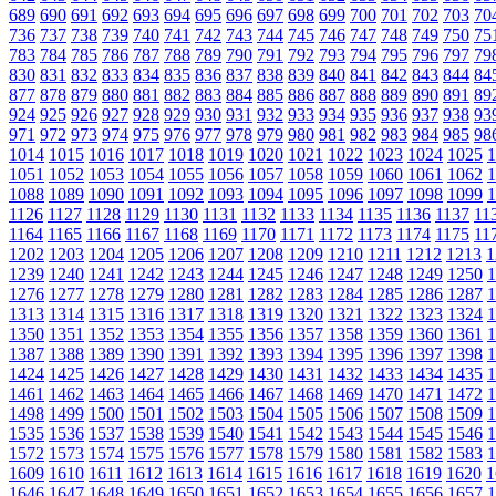
689
690
691
692
693
694
695
696
697
698
699
700
701
702
703
70
736
737
738
739
740
741
742
743
744
745
746
747
748
749
750
75
783
784
785
786
787
788
789
790
791
792
793
794
795
796
797
79
830
831
832
833
834
835
836
837
838
839
840
841
842
843
844
84
877
878
879
880
881
882
883
884
885
886
887
888
889
890
891
89
924
925
926
927
928
929
930
931
932
933
934
935
936
937
938
93
971
972
973
974
975
976
977
978
979
980
981
982
983
984
985
98
1014
1015
1016
1017
1018
1019
1020
1021
1022
1023
1024
1025
1
1051
1052
1053
1054
1055
1056
1057
1058
1059
1060
1061
1062
1
1088
1089
1090
1091
1092
1093
1094
1095
1096
1097
1098
1099
1
1126
1127
1128
1129
1130
1131
1132
1133
1134
1135
1136
1137
11
1164
1165
1166
1167
1168
1169
1170
1171
1172
1173
1174
1175
11
1202
1203
1204
1205
1206
1207
1208
1209
1210
1211
1212
1213
1
1239
1240
1241
1242
1243
1244
1245
1246
1247
1248
1249
1250
1
1276
1277
1278
1279
1280
1281
1282
1283
1284
1285
1286
1287
1
1313
1314
1315
1316
1317
1318
1319
1320
1321
1322
1323
1324
1
1350
1351
1352
1353
1354
1355
1356
1357
1358
1359
1360
1361
1
1387
1388
1389
1390
1391
1392
1393
1394
1395
1396
1397
1398
1
1424
1425
1426
1427
1428
1429
1430
1431
1432
1433
1434
1435
1
1461
1462
1463
1464
1465
1466
1467
1468
1469
1470
1471
1472
1
1498
1499
1500
1501
1502
1503
1504
1505
1506
1507
1508
1509
1
1535
1536
1537
1538
1539
1540
1541
1542
1543
1544
1545
1546
1
1572
1573
1574
1575
1576
1577
1578
1579
1580
1581
1582
1583
1
1609
1610
1611
1612
1613
1614
1615
1616
1617
1618
1619
1620
1
1646
1647
1648
1649
1650
1651
1652
1653
1654
1655
1656
1657
1