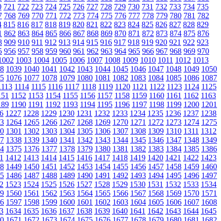
0
721
722
723
724
725
726
727
728
729
730
731
732
733
734
735
7
768
769
770
771
772
773
774
775
776
777
778
779
780
781
782
4
815
816
817
818
819
820
821
822
823
824
825
826
827
828
829
1
862
863
864
865
866
867
868
869
870
871
872
873
874
875
876
8
909
910
911
912
913
914
915
916
917
918
919
920
921
922
923
5
956
957
958
959
960
961
962
963
964
965
966
967
968
969
970
1002
1003
1004
1005
1006
1007
1008
1009
1010
1011
1012
1013
8
1039
1040
1041
1042
1043
1044
1045
1046
1047
1048
1049
1050
5
1076
1077
1078
1079
1080
1081
1082
1083
1084
1085
1086
1087
1113
1114
1115
1116
1117
1118
1119
1120
1121
1122
1123
1124
1125
151
1152
1153
1154
1155
1156
1157
1158
1159
1160
1161
1162
1163
189
1190
1191
1192
1193
1194
1195
1196
1197
1198
1199
1200
1201
6
1227
1228
1229
1230
1231
1232
1233
1234
1235
1236
1237
1238
3
1264
1265
1266
1267
1268
1269
1270
1271
1272
1273
1274
1275
0
1301
1302
1303
1304
1305
1306
1307
1308
1309
1310
1311
1312
7
1338
1339
1340
1341
1342
1343
1344
1345
1346
1347
1348
1349
4
1375
1376
1377
1378
1379
1380
1381
1382
1383
1384
1385
1386
1
1412
1413
1414
1415
1416
1417
1418
1419
1420
1421
1422
1423
8
1449
1450
1451
1452
1453
1454
1455
1456
1457
1458
1459
1460
5
1486
1487
1488
1489
1490
1491
1492
1493
1494
1495
1496
1497
2
1523
1524
1525
1526
1527
1528
1529
1530
1531
1532
1533
1534
9
1560
1561
1562
1563
1564
1565
1566
1567
1568
1569
1570
1571
6
1597
1598
1599
1600
1601
1602
1603
1604
1605
1606
1607
1608
3
1634
1635
1636
1637
1638
1639
1640
1641
1642
1643
1644
1645
0
1671
1672
1673
1674
1675
1676
1677
1678
1679
1680
1681
1682