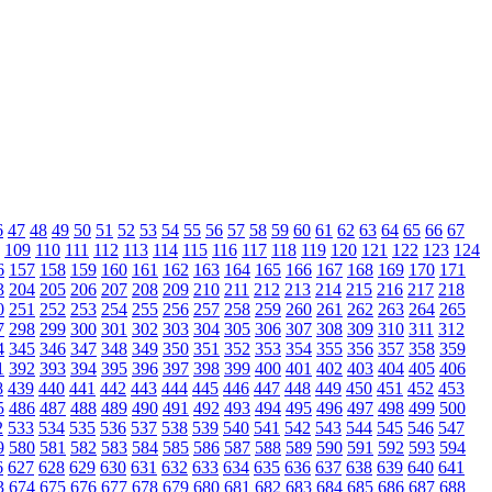
6
47
48
49
50
51
52
53
54
55
56
57
58
59
60
61
62
63
64
65
66
67
109
110
111
112
113
114
115
116
117
118
119
120
121
122
123
124
6
157
158
159
160
161
162
163
164
165
166
167
168
169
170
171
3
204
205
206
207
208
209
210
211
212
213
214
215
216
217
218
0
251
252
253
254
255
256
257
258
259
260
261
262
263
264
265
7
298
299
300
301
302
303
304
305
306
307
308
309
310
311
312
4
345
346
347
348
349
350
351
352
353
354
355
356
357
358
359
1
392
393
394
395
396
397
398
399
400
401
402
403
404
405
406
8
439
440
441
442
443
444
445
446
447
448
449
450
451
452
453
5
486
487
488
489
490
491
492
493
494
495
496
497
498
499
500
2
533
534
535
536
537
538
539
540
541
542
543
544
545
546
547
9
580
581
582
583
584
585
586
587
588
589
590
591
592
593
594
6
627
628
629
630
631
632
633
634
635
636
637
638
639
640
641
3
674
675
676
677
678
679
680
681
682
683
684
685
686
687
688