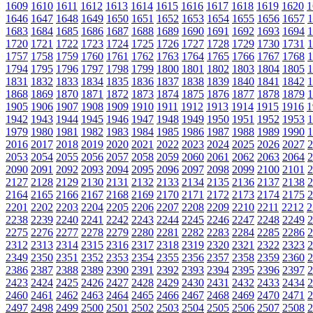
1609
1610
1611
1612
1613
1614
1615
1616
1617
1618
1619
1620
1
1646
1647
1648
1649
1650
1651
1652
1653
1654
1655
1656
1657
1
1683
1684
1685
1686
1687
1688
1689
1690
1691
1692
1693
1694
1
1720
1721
1722
1723
1724
1725
1726
1727
1728
1729
1730
1731
1
1757
1758
1759
1760
1761
1762
1763
1764
1765
1766
1767
1768
1
1794
1795
1796
1797
1798
1799
1800
1801
1802
1803
1804
1805
1
1831
1832
1833
1834
1835
1836
1837
1838
1839
1840
1841
1842
1
1868
1869
1870
1871
1872
1873
1874
1875
1876
1877
1878
1879
1
1905
1906
1907
1908
1909
1910
1911
1912
1913
1914
1915
1916
1
1942
1943
1944
1945
1946
1947
1948
1949
1950
1951
1952
1953
1
1979
1980
1981
1982
1983
1984
1985
1986
1987
1988
1989
1990
1
2016
2017
2018
2019
2020
2021
2022
2023
2024
2025
2026
2027
2
2053
2054
2055
2056
2057
2058
2059
2060
2061
2062
2063
2064
2
2090
2091
2092
2093
2094
2095
2096
2097
2098
2099
2100
2101
2
2127
2128
2129
2130
2131
2132
2133
2134
2135
2136
2137
2138
2
2164
2165
2166
2167
2168
2169
2170
2171
2172
2173
2174
2175
2
2201
2202
2203
2204
2205
2206
2207
2208
2209
2210
2211
2212
2
2238
2239
2240
2241
2242
2243
2244
2245
2246
2247
2248
2249
2
2275
2276
2277
2278
2279
2280
2281
2282
2283
2284
2285
2286
2
2312
2313
2314
2315
2316
2317
2318
2319
2320
2321
2322
2323
2
2349
2350
2351
2352
2353
2354
2355
2356
2357
2358
2359
2360
2
2386
2387
2388
2389
2390
2391
2392
2393
2394
2395
2396
2397
2
2423
2424
2425
2426
2427
2428
2429
2430
2431
2432
2433
2434
2
2460
2461
2462
2463
2464
2465
2466
2467
2468
2469
2470
2471
2
2497
2498
2499
2500
2501
2502
2503
2504
2505
2506
2507
2508
2