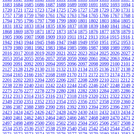
1683
1684
1685
1686
1687
1688
1689
1690
1691
1692
1693
1694
1
1720
1721
1722
1723
1724
1725
1726
1727
1728
1729
1730
1731
1
1757
1758
1759
1760
1761
1762
1763
1764
1765
1766
1767
1768
1
1794
1795
1796
1797
1798
1799
1800
1801
1802
1803
1804
1805
1
1831
1832
1833
1834
1835
1836
1837
1838
1839
1840
1841
1842
1
1868
1869
1870
1871
1872
1873
1874
1875
1876
1877
1878
1879
1
1905
1906
1907
1908
1909
1910
1911
1912
1913
1914
1915
1916
1
1942
1943
1944
1945
1946
1947
1948
1949
1950
1951
1952
1953
1
1979
1980
1981
1982
1983
1984
1985
1986
1987
1988
1989
1990
1
2016
2017
2018
2019
2020
2021
2022
2023
2024
2025
2026
2027
2
2053
2054
2055
2056
2057
2058
2059
2060
2061
2062
2063
2064
2
2090
2091
2092
2093
2094
2095
2096
2097
2098
2099
2100
2101
2
2127
2128
2129
2130
2131
2132
2133
2134
2135
2136
2137
2138
2
2164
2165
2166
2167
2168
2169
2170
2171
2172
2173
2174
2175
2
2201
2202
2203
2204
2205
2206
2207
2208
2209
2210
2211
2212
2
2238
2239
2240
2241
2242
2243
2244
2245
2246
2247
2248
2249
2
2275
2276
2277
2278
2279
2280
2281
2282
2283
2284
2285
2286
2
2312
2313
2314
2315
2316
2317
2318
2319
2320
2321
2322
2323
2
2349
2350
2351
2352
2353
2354
2355
2356
2357
2358
2359
2360
2
2386
2387
2388
2389
2390
2391
2392
2393
2394
2395
2396
2397
2
2423
2424
2425
2426
2427
2428
2429
2430
2431
2432
2433
2434
2
2460
2461
2462
2463
2464
2465
2466
2467
2468
2469
2470
2471
2
2497
2498
2499
2500
2501
2502
2503
2504
2505
2506
2507
2508
2
2534
2535
2536
2537
2538
2539
2540
2541
2542
2543
2544
2545
2
2571
2572
2573
2574
2575
2576
2577
2578
2579
2580
2581
2582
2