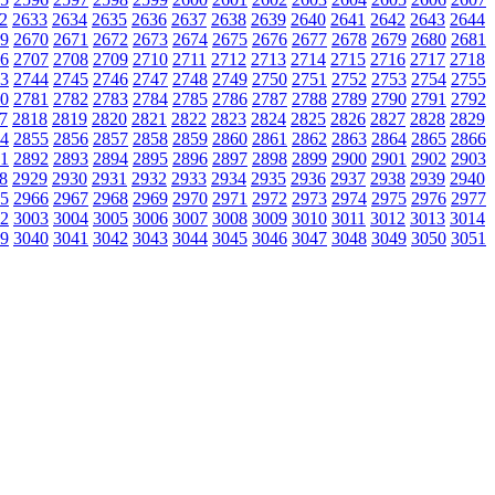
2
2633
2634
2635
2636
2637
2638
2639
2640
2641
2642
2643
2644
9
2670
2671
2672
2673
2674
2675
2676
2677
2678
2679
2680
2681
6
2707
2708
2709
2710
2711
2712
2713
2714
2715
2716
2717
2718
3
2744
2745
2746
2747
2748
2749
2750
2751
2752
2753
2754
2755
0
2781
2782
2783
2784
2785
2786
2787
2788
2789
2790
2791
2792
7
2818
2819
2820
2821
2822
2823
2824
2825
2826
2827
2828
2829
4
2855
2856
2857
2858
2859
2860
2861
2862
2863
2864
2865
2866
1
2892
2893
2894
2895
2896
2897
2898
2899
2900
2901
2902
2903
8
2929
2930
2931
2932
2933
2934
2935
2936
2937
2938
2939
2940
5
2966
2967
2968
2969
2970
2971
2972
2973
2974
2975
2976
2977
2
3003
3004
3005
3006
3007
3008
3009
3010
3011
3012
3013
3014
9
3040
3041
3042
3043
3044
3045
3046
3047
3048
3049
3050
3051