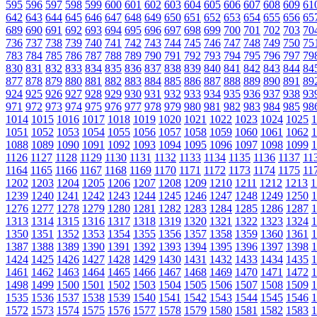
595
596
597
598
599
600
601
602
603
604
605
606
607
608
609
61
642
643
644
645
646
647
648
649
650
651
652
653
654
655
656
65
689
690
691
692
693
694
695
696
697
698
699
700
701
702
703
70
736
737
738
739
740
741
742
743
744
745
746
747
748
749
750
75
783
784
785
786
787
788
789
790
791
792
793
794
795
796
797
79
830
831
832
833
834
835
836
837
838
839
840
841
842
843
844
84
877
878
879
880
881
882
883
884
885
886
887
888
889
890
891
89
924
925
926
927
928
929
930
931
932
933
934
935
936
937
938
93
971
972
973
974
975
976
977
978
979
980
981
982
983
984
985
98
1014
1015
1016
1017
1018
1019
1020
1021
1022
1023
1024
1025
1
1051
1052
1053
1054
1055
1056
1057
1058
1059
1060
1061
1062
1
1088
1089
1090
1091
1092
1093
1094
1095
1096
1097
1098
1099
1
1126
1127
1128
1129
1130
1131
1132
1133
1134
1135
1136
1137
11
1164
1165
1166
1167
1168
1169
1170
1171
1172
1173
1174
1175
11
1202
1203
1204
1205
1206
1207
1208
1209
1210
1211
1212
1213
1
1239
1240
1241
1242
1243
1244
1245
1246
1247
1248
1249
1250
1
1276
1277
1278
1279
1280
1281
1282
1283
1284
1285
1286
1287
1
1313
1314
1315
1316
1317
1318
1319
1320
1321
1322
1323
1324
1
1350
1351
1352
1353
1354
1355
1356
1357
1358
1359
1360
1361
1
1387
1388
1389
1390
1391
1392
1393
1394
1395
1396
1397
1398
1
1424
1425
1426
1427
1428
1429
1430
1431
1432
1433
1434
1435
1
1461
1462
1463
1464
1465
1466
1467
1468
1469
1470
1471
1472
1
1498
1499
1500
1501
1502
1503
1504
1505
1506
1507
1508
1509
1
1535
1536
1537
1538
1539
1540
1541
1542
1543
1544
1545
1546
1
1572
1573
1574
1575
1576
1577
1578
1579
1580
1581
1582
1583
1