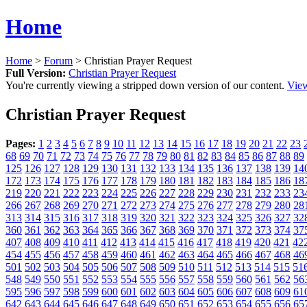
Home
Home
>
Forum
> Christian Prayer Request
Full Version:
Christian Prayer Request
You're currently viewing a stripped down version of our content.
View
Christian Prayer Request
Pages:
1
2
3
4
5
6
7
8
9
10
11
12
13
14
15
16
17
18
19
20
21
22
23
68
69
70
71
72
73
74
75
76
77
78
79
80
81
82
83
84
85
86
87
88
89
125
126
127
128
129
130
131
132
133
134
135
136
137
138
139
14
172
173
174
175
176
177
178
179
180
181
182
183
184
185
186
18
219
220
221
222
223
224
225
226
227
228
229
230
231
232
233
23
266
267
268
269
270
271
272
273
274
275
276
277
278
279
280
28
313
314
315
316
317
318
319
320
321
322
323
324
325
326
327
32
360
361
362
363
364
365
366
367
368
369
370
371
372
373
374
37
407
408
409
410
411
412
413
414
415
416
417
418
419
420
421
42
454
455
456
457
458
459
460
461
462
463
464
465
466
467
468
46
501
502
503
504
505
506
507
508
509
510
511
512
513
514
515
51
548
549
550
551
552
553
554
555
556
557
558
559
560
561
562
56
595
596
597
598
599
600
601
602
603
604
605
606
607
608
609
61
642
643
644
645
646
647
648
649
650
651
652
653
654
655
656
65