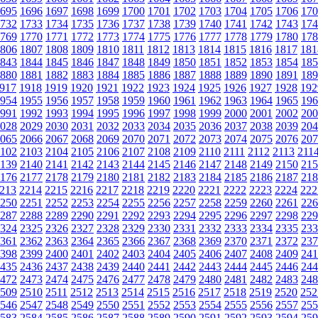
695
1696
1697
1698
1699
1700
1701
1702
1703
1704
1705
1706
170
732
1733
1734
1735
1736
1737
1738
1739
1740
1741
1742
1743
174
769
1770
1771
1772
1773
1774
1775
1776
1777
1778
1779
1780
178
806
1807
1808
1809
1810
1811
1812
1813
1814
1815
1816
1817
181
843
1844
1845
1846
1847
1848
1849
1850
1851
1852
1853
1854
185
880
1881
1882
1883
1884
1885
1886
1887
1888
1889
1890
1891
189
917
1918
1919
1920
1921
1922
1923
1924
1925
1926
1927
1928
192
954
1955
1956
1957
1958
1959
1960
1961
1962
1963
1964
1965
196
991
1992
1993
1994
1995
1996
1997
1998
1999
2000
2001
2002
200
028
2029
2030
2031
2032
2033
2034
2035
2036
2037
2038
2039
204
065
2066
2067
2068
2069
2070
2071
2072
2073
2074
2075
2076
207
102
2103
2104
2105
2106
2107
2108
2109
2110
2111
2112
2113
211
139
2140
2141
2142
2143
2144
2145
2146
2147
2148
2149
2150
215
176
2177
2178
2179
2180
2181
2182
2183
2184
2185
2186
2187
218
213
2214
2215
2216
2217
2218
2219
2220
2221
2222
2223
2224
222
250
2251
2252
2253
2254
2255
2256
2257
2258
2259
2260
2261
226
287
2288
2289
2290
2291
2292
2293
2294
2295
2296
2297
2298
229
324
2325
2326
2327
2328
2329
2330
2331
2332
2333
2334
2335
233
361
2362
2363
2364
2365
2366
2367
2368
2369
2370
2371
2372
237
398
2399
2400
2401
2402
2403
2404
2405
2406
2407
2408
2409
241
435
2436
2437
2438
2439
2440
2441
2442
2443
2444
2445
2446
244
472
2473
2474
2475
2476
2477
2478
2479
2480
2481
2482
2483
248
509
2510
2511
2512
2513
2514
2515
2516
2517
2518
2519
2520
252
546
2547
2548
2549
2550
2551
2552
2553
2554
2555
2556
2557
255
583
2584
2585
2586
2587
2588
2589
2590
2591
2592
2593
2594
259