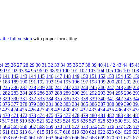
 the full version
with proper formatting.
24
25
26
27
28
29
30
31
32
33
34
35
36
37
38
39
40
41
42
43
44
45
4
90
91
92
93
94
95
96
97
98
99
100
101
102
103
104
105
106
107
108
0
141
142
143
144
145
146
147
148
149
150
151
152
153
154
155
15
7
188
189
190
191
192
193
194
195
196
197
198
199
200
201
202
20
4
235
236
237
238
239
240
241
242
243
244
245
246
247
248
249
25
1
282
283
284
285
286
287
288
289
290
291
292
293
294
295
296
29
8
329
330
331
332
333
334
335
336
337
338
339
340
341
342
343
34
5
376
377
378
379
380
381
382
383
384
385
386
387
388
389
390
39
2
423
424
425
426
427
428
429
430
431
432
433
434
435
436
437
43
9
470
471
472
473
474
475
476
477
478
479
480
481
482
483
484
48
6
517
518
519
520
521
522
523
524
525
526
527
528
529
530
531
53
3
564
565
566
567
568
569
570
571
572
573
574
575
576
577
578
57
0
611
612
613
614
615
616
617
618
619
620
621
622
623
624
625
62
7
658
659
660
661
662
663
664
665
666
667
668
669
670
671
672
67