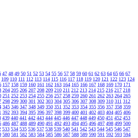
6
47
48
49
50
51
52
53
54
55
56
57
58
59
60
61
62
63
64
65
66
67
109
110
111
112
113
114
115
116
117
118
119
120
121
122
123
124
6
157
158
159
160
161
162
163
164
165
166
167
168
169
170
171
3
204
205
206
207
208
209
210
211
212
213
214
215
216
217
218
0
251
252
253
254
255
256
257
258
259
260
261
262
263
264
265
7
298
299
300
301
302
303
304
305
306
307
308
309
310
311
312
4
345
346
347
348
349
350
351
352
353
354
355
356
357
358
359
1
392
393
394
395
396
397
398
399
400
401
402
403
404
405
406
8
439
440
441
442
443
444
445
446
447
448
449
450
451
452
453
5
486
487
488
489
490
491
492
493
494
495
496
497
498
499
500
2
533
534
535
536
537
538
539
540
541
542
543
544
545
546
547
9
580
581
582
583
584
585
586
587
588
589
590
591
592
593
594