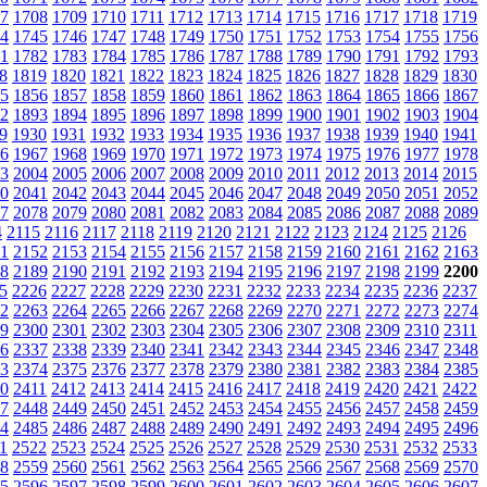
7
1708
1709
1710
1711
1712
1713
1714
1715
1716
1717
1718
1719
4
1745
1746
1747
1748
1749
1750
1751
1752
1753
1754
1755
1756
1
1782
1783
1784
1785
1786
1787
1788
1789
1790
1791
1792
1793
8
1819
1820
1821
1822
1823
1824
1825
1826
1827
1828
1829
1830
5
1856
1857
1858
1859
1860
1861
1862
1863
1864
1865
1866
1867
2
1893
1894
1895
1896
1897
1898
1899
1900
1901
1902
1903
1904
9
1930
1931
1932
1933
1934
1935
1936
1937
1938
1939
1940
1941
6
1967
1968
1969
1970
1971
1972
1973
1974
1975
1976
1977
1978
3
2004
2005
2006
2007
2008
2009
2010
2011
2012
2013
2014
2015
0
2041
2042
2043
2044
2045
2046
2047
2048
2049
2050
2051
2052
7
2078
2079
2080
2081
2082
2083
2084
2085
2086
2087
2088
2089
4
2115
2116
2117
2118
2119
2120
2121
2122
2123
2124
2125
2126
1
2152
2153
2154
2155
2156
2157
2158
2159
2160
2161
2162
2163
8
2189
2190
2191
2192
2193
2194
2195
2196
2197
2198
2199
2200
5
2226
2227
2228
2229
2230
2231
2232
2233
2234
2235
2236
2237
2
2263
2264
2265
2266
2267
2268
2269
2270
2271
2272
2273
2274
9
2300
2301
2302
2303
2304
2305
2306
2307
2308
2309
2310
2311
6
2337
2338
2339
2340
2341
2342
2343
2344
2345
2346
2347
2348
3
2374
2375
2376
2377
2378
2379
2380
2381
2382
2383
2384
2385
0
2411
2412
2413
2414
2415
2416
2417
2418
2419
2420
2421
2422
7
2448
2449
2450
2451
2452
2453
2454
2455
2456
2457
2458
2459
4
2485
2486
2487
2488
2489
2490
2491
2492
2493
2494
2495
2496
1
2522
2523
2524
2525
2526
2527
2528
2529
2530
2531
2532
2533
8
2559
2560
2561
2562
2563
2564
2565
2566
2567
2568
2569
2570
5
2596
2597
2598
2599
2600
2601
2602
2603
2604
2605
2606
2607