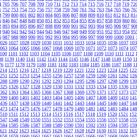
4
705
706
707
708
709
710
711
712
713
714
715
716
717
718
719
72
1
752
753
754
755
756
757
758
759
760
761
762
763
764
765
766
76
8
799
800
801
802
803
804
805
806
807
808
809
810
811
812
813
81
5
846
847
848
849
850
851
852
853
854
855
856
857
858
859
860
86
2
893
894
895
896
897
898
899
900
901
902
903
904
905
906
907
90
9
940
941
942
943
944
945
946
947
948
949
950
951
952
953
954
95
6
987
988
989
990
991
992
993
994
995
996
997
998
999
1000
1001
026
1027
1028
1029
1030
1031
1032
1033
1034
1035
1036
1037
103
063
1064
1065
1066
1067
1068
1069
1070
1071
1072
1073
1074
107
100
1101
1102
1103
1104
1105
1106
1107
1108
1109
1110
1111
1112
38
1139
1140
1141
1142
1143
1144
1145
1146
1147
1148
1149
1150
1
76
1177
1178
1179
1180
1181
1182
1183
1184
1185
1186
1187
1188
1
214
1215
1216
1217
1218
1219
1220
1221
1222
1223
1224
1225
122
251
1252
1253
1254
1255
1256
1257
1258
1259
1260
1261
1262
126
288
1289
1290
1291
1292
1293
1294
1295
1296
1297
1298
1299
130
325
1326
1327
1328
1329
1330
1331
1332
1333
1334
1335
1336
133
362
1363
1364
1365
1366
1367
1368
1369
1370
1371
1372
1373
137
399
1400
1401
1402
1403
1404
1405
1406
1407
1408
1409
1410
141
436
1437
1438
1439
1440
1441
1442
1443
1444
1445
1446
1447
144
473
1474
1475
1476
1477
1478
1479
1480
1481
1482
1483
1484
148
510
1511
1512
1513
1514
1515
1516
1517
1518
1519
1520
1521
152
547
1548
1549
1550
1551
1552
1553
1554
1555
1556
1557
1558
155
584
1585
1586
1587
1588
1589
1590
1591
1592
1593
1594
1595
159
621
1622
1623
1624
1625
1626
1627
1628
1629
1630
1631
1632
163
658
1659
1660
1661
1662
1663
1664
1665
1666
1667
1668
1669
167