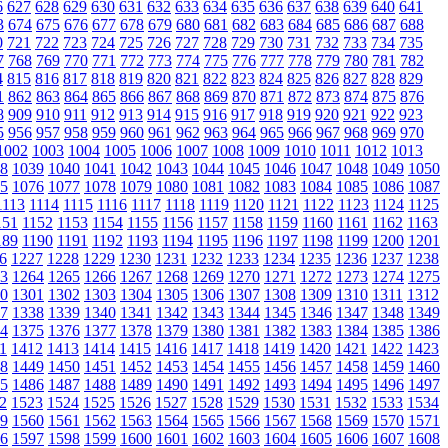
6
627
628
629
630
631
632
633
634
635
636
637
638
639
640
641
3
674
675
676
677
678
679
680
681
682
683
684
685
686
687
688
0
721
722
723
724
725
726
727
728
729
730
731
732
733
734
735
7
768
769
770
771
772
773
774
775
776
777
778
779
780
781
782
4
815
816
817
818
819
820
821
822
823
824
825
826
827
828
829
1
862
863
864
865
866
867
868
869
870
871
872
873
874
875
876
8
909
910
911
912
913
914
915
916
917
918
919
920
921
922
923
5
956
957
958
959
960
961
962
963
964
965
966
967
968
969
970
1002
1003
1004
1005
1006
1007
1008
1009
1010
1011
1012
1013
8
1039
1040
1041
1042
1043
1044
1045
1046
1047
1048
1049
1050
5
1076
1077
1078
1079
1080
1081
1082
1083
1084
1085
1086
1087
1113
1114
1115
1116
1117
1118
1119
1120
1121
1122
1123
1124
1125
151
1152
1153
1154
1155
1156
1157
1158
1159
1160
1161
1162
1163
189
1190
1191
1192
1193
1194
1195
1196
1197
1198
1199
1200
1201
6
1227
1228
1229
1230
1231
1232
1233
1234
1235
1236
1237
1238
3
1264
1265
1266
1267
1268
1269
1270
1271
1272
1273
1274
1275
0
1301
1302
1303
1304
1305
1306
1307
1308
1309
1310
1311
1312
7
1338
1339
1340
1341
1342
1343
1344
1345
1346
1347
1348
1349
4
1375
1376
1377
1378
1379
1380
1381
1382
1383
1384
1385
1386
1
1412
1413
1414
1415
1416
1417
1418
1419
1420
1421
1422
1423
8
1449
1450
1451
1452
1453
1454
1455
1456
1457
1458
1459
1460
5
1486
1487
1488
1489
1490
1491
1492
1493
1494
1495
1496
1497
2
1523
1524
1525
1526
1527
1528
1529
1530
1531
1532
1533
1534
9
1560
1561
1562
1563
1564
1565
1566
1567
1568
1569
1570
1571
6
1597
1598
1599
1600
1601
1602
1603
1604
1605
1606
1607
1608