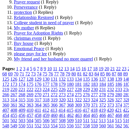
Prayer request
(1 Reply)
Perseverance
(1 Reply)
protection
(3 Replies)
Relationship Restored
(1 Reply)
College student in need of prayer
(1 Reply)
My mother
(6 Replies)
Prayer for Adoption Rights
(1 Reply)
christmas event
(1 Reply)
Buy house
(1 Reply)
Emotional Peace
(1 Reply)
please pray for lee
(1 Reply)
My friend and her husband no more quarrel
(1 Reply)
Pages:
1
2
3
4
5
6
7
8
9
10
11
12
13
14
15
16
17
18
19
20
21
22
23
68
69
70
71
72
73
74
75
76
77
78
79
80
81
82
83
84
85
86
87
88
89
125
126
127
128
129
130
131
132
133
134
135
136
137
138
139
14
172
173
174
175
176
177
178
179
180
181
182
183
184
185
186
18
219
220
221
222
223
224
225
226
227
228
229
230
231
232
233
23
266
267
268
269
270
271
272
273
274
275
276
277
278
279
280
28
313
314
315
316
317
318
319
320
321
322
323
324
325
326
327
32
360
361
362
363
364
365
366
367
368
369
370
371
372
373
374
37
407
408
409
410
411
412
413
414
415
416
417
418
419
420
421
42
454
455
456
457
458
459
460
461
462
463
464
465
466
467
468
46
501
502
503
504
505
506
507
508
509
510
511
512
513
514
515
51
548
549
550
551
552
553
554
555
556
557
558
559
560
561
562
56