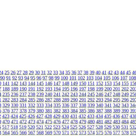
24
25
26
27
28
29
30
31
32
33
34
35
36
37
38
39
40
41
42
43
44
45
4
90
91
92
93
94
95
96
97
98
99
100
101
102
103
104
105
106
107
108
0
141
142
143
144
145
146
147
148
149
150
151
152
153
154
155
15
7
188
189
190
191
192
193
194
195
196
197
198
199
200
201
202
20
4
235
236
237
238
239
240
241
242
243
244
245
246
247
248
249
25
1
282
283
284
285
286
287
288
289
290
291
292
293
294
295
296
29
8
329
330
331
332
333
334
335
336
337
338
339
340
341
342
343
34
5
376
377
378
379
380
381
382
383
384
385
386
387
388
389
390
39
2
423
424
425
426
427
428
429
430
431
432
433
434
435
436
437
43
9
470
471
472
473
474
475
476
477
478
479
480
481
482
483
484
48
6
517
518
519
520
521
522
523
524
525
526
527
528
529
530
531
53
3
564
565
566
567
568
569
570
571
572
573
574
575
576
577
578
57