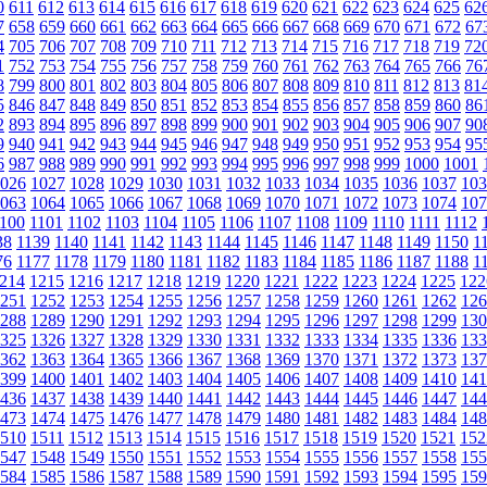
0
611
612
613
614
615
616
617
618
619
620
621
622
623
624
625
62
7
658
659
660
661
662
663
664
665
666
667
668
669
670
671
672
67
4
705
706
707
708
709
710
711
712
713
714
715
716
717
718
719
72
1
752
753
754
755
756
757
758
759
760
761
762
763
764
765
766
76
8
799
800
801
802
803
804
805
806
807
808
809
810
811
812
813
81
5
846
847
848
849
850
851
852
853
854
855
856
857
858
859
860
86
2
893
894
895
896
897
898
899
900
901
902
903
904
905
906
907
90
9
940
941
942
943
944
945
946
947
948
949
950
951
952
953
954
95
6
987
988
989
990
991
992
993
994
995
996
997
998
999
1000
1001
026
1027
1028
1029
1030
1031
1032
1033
1034
1035
1036
1037
103
063
1064
1065
1066
1067
1068
1069
1070
1071
1072
1073
1074
107
100
1101
1102
1103
1104
1105
1106
1107
1108
1109
1110
1111
1112
38
1139
1140
1141
1142
1143
1144
1145
1146
1147
1148
1149
1150
1
76
1177
1178
1179
1180
1181
1182
1183
1184
1185
1186
1187
1188
1
214
1215
1216
1217
1218
1219
1220
1221
1222
1223
1224
1225
122
251
1252
1253
1254
1255
1256
1257
1258
1259
1260
1261
1262
126
288
1289
1290
1291
1292
1293
1294
1295
1296
1297
1298
1299
130
325
1326
1327
1328
1329
1330
1331
1332
1333
1334
1335
1336
133
362
1363
1364
1365
1366
1367
1368
1369
1370
1371
1372
1373
137
399
1400
1401
1402
1403
1404
1405
1406
1407
1408
1409
1410
141
436
1437
1438
1439
1440
1441
1442
1443
1444
1445
1446
1447
144
473
1474
1475
1476
1477
1478
1479
1480
1481
1482
1483
1484
148
510
1511
1512
1513
1514
1515
1516
1517
1518
1519
1520
1521
152
547
1548
1549
1550
1551
1552
1553
1554
1555
1556
1557
1558
155
584
1585
1586
1587
1588
1589
1590
1591
1592
1593
1594
1595
159