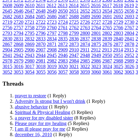
2608
2609
2610
2611
2612
2613
2614
2615
2616
2617
2618
2619
2
2645
2646
2647
2648
2649
2650
2651
2652
2653
2654
2655
2656
2
2682
2683
2684
2685
2686
2687
2688
2689
2690
2691
2692
2693
2
2719
2720
2721
2722
2723
2724
2725
2726
2727
2728
2729
2730
2
2756
2757
2758
2759
2760
2761
2762
2763
2764
2765
2766
2767
2
2793
2794
2795
2796
2797
2798
2799
2800
2801
2802
2803
2804
2
2830
2831
2832
2833
2834
2835
2836
2837
2838
2839
2840
2841
2
2867
2868
2869
2870
2871
2872
2873
2874
2875
2876
2877
2878
2
2904
2905
2906
2907
2908
2909
2910
2911
2912
2913
2914
2915
2
2941
2942
2943
2944
2945
2946
2947
2948
2949
2950
2951
2952
2
2978
2979
2980
2981
2982
2983
2984
2985
2986
2987
2988
2989
2
3015
3016
3017
3018
3019
3020
3021
3022
3023
3024
3025
3026
3
3052
3053
3054
3055
3056
3057
3058
3059
3060
3061
3062
3063
3
Threads
prayer to restore
(1 Reply)
Adversity Is strong but I won't drink
(1 Reply)
abusive behavior
(1 Reply)
Spiritual & Physical Healing
(3 Replies)
a prayer for my disabled sister
(8 Replies)
Please pray for my healing
(5 Replies)
I am ill please pray for me
(2 Replies)
december 16, 2010
(1 Reply)