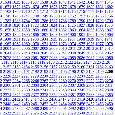
3
1634
1635
1636
1637
1638
1639
1640
1641
1642
1643
1644
1645
0
1671
1672
1673
1674
1675
1676
1677
1678
1679
1680
1681
1682
7
1708
1709
1710
1711
1712
1713
1714
1715
1716
1717
1718
1719
4
1745
1746
1747
1748
1749
1750
1751
1752
1753
1754
1755
1756
1
1782
1783
1784
1785
1786
1787
1788
1789
1790
1791
1792
1793
8
1819
1820
1821
1822
1823
1824
1825
1826
1827
1828
1829
1830
5
1856
1857
1858
1859
1860
1861
1862
1863
1864
1865
1866
1867
2
1893
1894
1895
1896
1897
1898
1899
1900
1901
1902
1903
1904
9
1930
1931
1932
1933
1934
1935
1936
1937
1938
1939
1940
1941
6
1967
1968
1969
1970
1971
1972
1973
1974
1975
1976
1977
1978
3
2004
2005
2006
2007
2008
2009
2010
2011
2012
2013
2014
2015
0
2041
2042
2043
2044
2045
2046
2047
2048
2049
2050
2051
2052
7
2078
2079
2080
2081
2082
2083
2084
2085
2086
2087
2088
2089
4
2115
2116
2117
2118
2119
2120
2121
2122
2123
2124
2125
2126
1
2152
2153
2154
2155
2156
2157
2158
2159
2160
2161
2162
2163
8
2189
2190
2191
2192
2193
2194
2195
2196
2197
2198
2199
2200
5
2226
2227
2228
2229
2230
2231
2232
2233
2234
2235
2236
2237
2
2263
2264
2265
2266
2267
2268
2269
2270
2271
2272
2273
2274
9
2300
2301
2302
2303
2304
2305
2306
2307
2308
2309
2310
2311
6
2337
2338
2339
2340
2341
2342
2343
2344
2345
2346
2347
2348
3
2374
2375
2376
2377
2378
2379
2380
2381
2382
2383
2384
2385
0
2411
2412
2413
2414
2415
2416
2417
2418
2419
2420
2421
2422
7
2448
2449
2450
2451
2452
2453
2454
2455
2456
2457
2458
2459
4
2485
2486
2487
2488
2489
2490
2491
2492
2493
2494
2495
2496
1
2522
2523
2524
2525
2526
2527
2528
2529
2530
2531
2532
2533