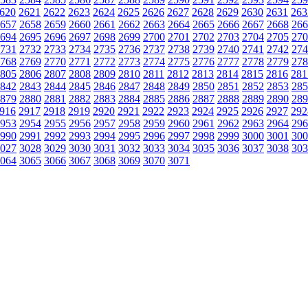
620
2621
2622
2623
2624
2625
2626
2627
2628
2629
2630
2631
263
657
2658
2659
2660
2661
2662
2663
2664
2665
2666
2667
2668
266
694
2695
2696
2697
2698
2699
2700
2701
2702
2703
2704
2705
270
731
2732
2733
2734
2735
2736
2737
2738
2739
2740
2741
2742
274
768
2769
2770
2771
2772
2773
2774
2775
2776
2777
2778
2779
278
805
2806
2807
2808
2809
2810
2811
2812
2813
2814
2815
2816
281
842
2843
2844
2845
2846
2847
2848
2849
2850
2851
2852
2853
285
879
2880
2881
2882
2883
2884
2885
2886
2887
2888
2889
2890
289
916
2917
2918
2919
2920
2921
2922
2923
2924
2925
2926
2927
292
953
2954
2955
2956
2957
2958
2959
2960
2961
2962
2963
2964
296
990
2991
2992
2993
2994
2995
2996
2997
2998
2999
3000
3001
300
027
3028
3029
3030
3031
3032
3033
3034
3035
3036
3037
3038
303
064
3065
3066
3067
3068
3069
3070
3071