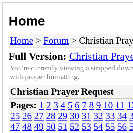
Home
Home
>
Forum
> Christian Pra
Full Version:
Christian Pray
You're currently viewing a stripped down
with proper formatting.
Christian Prayer Request
Pages:
1
2
3
4
5
6
7
8
9
10
11
1
25
26
27
28
29
30
31
32
33
34
47
48
49
50
51
52
53
54
55
56