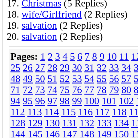
Christmas
(5 Replies)
wife/Girlfriend
(2 Replies)
salvation
(2 Replies)
salvation
(2 Replies)
Pages:
1
2
3
4
5
6
7
8
9
10
11
1
25
26
27
28
29
30
31
32
33
34
48
49
50
51
52
53
54
55
56
57
71
72
73
74
75
76
77
78
79
80
94
95
96
97
98
99
100
101
102
112
113
114
115
116
117
118
1
128
129
130
131
132
133
134
1
144
145
146
147
148
149
150
1