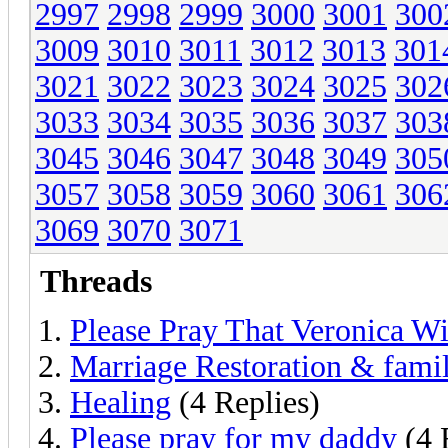
2997
2998
2999
3000
3001
300
3009
3010
3011
3012
3013
301
3021
3022
3023
3024
3025
302
3033
3034
3035
3036
3037
303
3045
3046
3047
3048
3049
305
3057
3058
3059
3060
3061
306
3069
3070
3071
Threads
Please Pray That Veronica W
Marriage Restoration & famil
Healing
(4 Replies)
Please pray for my daddy
(4 