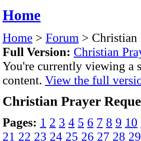
Home
Home
>
Forum
> Christian
Full Version:
Christian Pra
You're currently viewing a 
content.
View the full versi
Christian Prayer Reque
Pages:
1
2
3
4
5
6
7
8
9
10
21
22
23
24
25
26
27
28
29