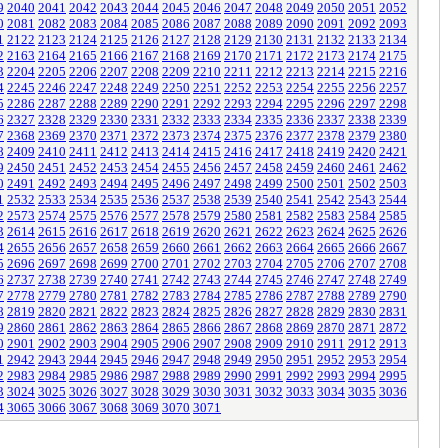
9
2040
2041
2042
2043
2044
2045
2046
2047
2048
2049
2050
2051
2052
0
2081
2082
2083
2084
2085
2086
2087
2088
2089
2090
2091
2092
2093
1
2122
2123
2124
2125
2126
2127
2128
2129
2130
2131
2132
2133
2134
2
2163
2164
2165
2166
2167
2168
2169
2170
2171
2172
2173
2174
2175
3
2204
2205
2206
2207
2208
2209
2210
2211
2212
2213
2214
2215
2216
4
2245
2246
2247
2248
2249
2250
2251
2252
2253
2254
2255
2256
2257
5
2286
2287
2288
2289
2290
2291
2292
2293
2294
2295
2296
2297
2298
6
2327
2328
2329
2330
2331
2332
2333
2334
2335
2336
2337
2338
2339
7
2368
2369
2370
2371
2372
2373
2374
2375
2376
2377
2378
2379
2380
8
2409
2410
2411
2412
2413
2414
2415
2416
2417
2418
2419
2420
2421
9
2450
2451
2452
2453
2454
2455
2456
2457
2458
2459
2460
2461
2462
0
2491
2492
2493
2494
2495
2496
2497
2498
2499
2500
2501
2502
2503
1
2532
2533
2534
2535
2536
2537
2538
2539
2540
2541
2542
2543
2544
2
2573
2574
2575
2576
2577
2578
2579
2580
2581
2582
2583
2584
2585
3
2614
2615
2616
2617
2618
2619
2620
2621
2622
2623
2624
2625
2626
4
2655
2656
2657
2658
2659
2660
2661
2662
2663
2664
2665
2666
2667
5
2696
2697
2698
2699
2700
2701
2702
2703
2704
2705
2706
2707
2708
6
2737
2738
2739
2740
2741
2742
2743
2744
2745
2746
2747
2748
2749
7
2778
2779
2780
2781
2782
2783
2784
2785
2786
2787
2788
2789
2790
8
2819
2820
2821
2822
2823
2824
2825
2826
2827
2828
2829
2830
2831
9
2860
2861
2862
2863
2864
2865
2866
2867
2868
2869
2870
2871
2872
0
2901
2902
2903
2904
2905
2906
2907
2908
2909
2910
2911
2912
2913
1
2942
2943
2944
2945
2946
2947
2948
2949
2950
2951
2952
2953
2954
2
2983
2984
2985
2986
2987
2988
2989
2990
2991
2992
2993
2994
2995
3
3024
3025
3026
3027
3028
3029
3030
3031
3032
3033
3034
3035
3036
4
3065
3066
3067
3068
3069
3070
3071