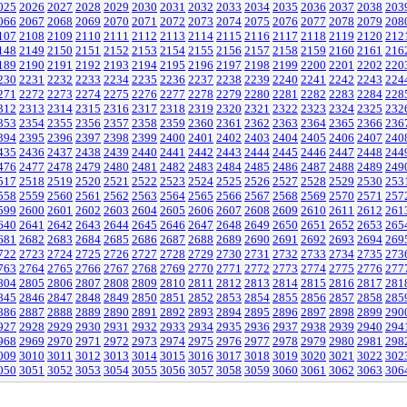
025
2026
2027
2028
2029
2030
2031
2032
2033
2034
2035
2036
2037
2038
203
066
2067
2068
2069
2070
2071
2072
2073
2074
2075
2076
2077
2078
2079
208
107
2108
2109
2110
2111
2112
2113
2114
2115
2116
2117
2118
2119
2120
212
148
2149
2150
2151
2152
2153
2154
2155
2156
2157
2158
2159
2160
2161
216
189
2190
2191
2192
2193
2194
2195
2196
2197
2198
2199
2200
2201
2202
220
230
2231
2232
2233
2234
2235
2236
2237
2238
2239
2240
2241
2242
2243
224
271
2272
2273
2274
2275
2276
2277
2278
2279
2280
2281
2282
2283
2284
228
312
2313
2314
2315
2316
2317
2318
2319
2320
2321
2322
2323
2324
2325
232
353
2354
2355
2356
2357
2358
2359
2360
2361
2362
2363
2364
2365
2366
236
394
2395
2396
2397
2398
2399
2400
2401
2402
2403
2404
2405
2406
2407
240
435
2436
2437
2438
2439
2440
2441
2442
2443
2444
2445
2446
2447
2448
244
476
2477
2478
2479
2480
2481
2482
2483
2484
2485
2486
2487
2488
2489
249
517
2518
2519
2520
2521
2522
2523
2524
2525
2526
2527
2528
2529
2530
253
558
2559
2560
2561
2562
2563
2564
2565
2566
2567
2568
2569
2570
2571
257
599
2600
2601
2602
2603
2604
2605
2606
2607
2608
2609
2610
2611
2612
261
640
2641
2642
2643
2644
2645
2646
2647
2648
2649
2650
2651
2652
2653
265
681
2682
2683
2684
2685
2686
2687
2688
2689
2690
2691
2692
2693
2694
269
722
2723
2724
2725
2726
2727
2728
2729
2730
2731
2732
2733
2734
2735
273
763
2764
2765
2766
2767
2768
2769
2770
2771
2772
2773
2774
2775
2776
277
804
2805
2806
2807
2808
2809
2810
2811
2812
2813
2814
2815
2816
2817
281
845
2846
2847
2848
2849
2850
2851
2852
2853
2854
2855
2856
2857
2858
285
886
2887
2888
2889
2890
2891
2892
2893
2894
2895
2896
2897
2898
2899
290
927
2928
2929
2930
2931
2932
2933
2934
2935
2936
2937
2938
2939
2940
294
968
2969
2970
2971
2972
2973
2974
2975
2976
2977
2978
2979
2980
2981
298
009
3010
3011
3012
3013
3014
3015
3016
3017
3018
3019
3020
3021
3022
302
050
3051
3052
3053
3054
3055
3056
3057
3058
3059
3060
3061
3062
3063
306