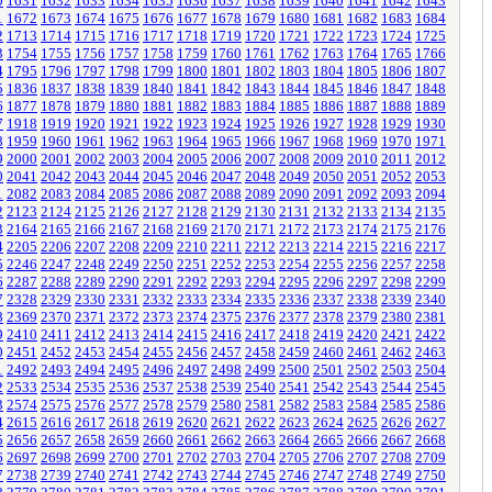
0
1631
1632
1633
1634
1635
1636
1637
1638
1639
1640
1641
1642
1643
1
1672
1673
1674
1675
1676
1677
1678
1679
1680
1681
1682
1683
1684
2
1713
1714
1715
1716
1717
1718
1719
1720
1721
1722
1723
1724
1725
3
1754
1755
1756
1757
1758
1759
1760
1761
1762
1763
1764
1765
1766
4
1795
1796
1797
1798
1799
1800
1801
1802
1803
1804
1805
1806
1807
5
1836
1837
1838
1839
1840
1841
1842
1843
1844
1845
1846
1847
1848
6
1877
1878
1879
1880
1881
1882
1883
1884
1885
1886
1887
1888
1889
7
1918
1919
1920
1921
1922
1923
1924
1925
1926
1927
1928
1929
1930
8
1959
1960
1961
1962
1963
1964
1965
1966
1967
1968
1969
1970
1971
9
2000
2001
2002
2003
2004
2005
2006
2007
2008
2009
2010
2011
2012
0
2041
2042
2043
2044
2045
2046
2047
2048
2049
2050
2051
2052
2053
1
2082
2083
2084
2085
2086
2087
2088
2089
2090
2091
2092
2093
2094
2
2123
2124
2125
2126
2127
2128
2129
2130
2131
2132
2133
2134
2135
3
2164
2165
2166
2167
2168
2169
2170
2171
2172
2173
2174
2175
2176
4
2205
2206
2207
2208
2209
2210
2211
2212
2213
2214
2215
2216
2217
5
2246
2247
2248
2249
2250
2251
2252
2253
2254
2255
2256
2257
2258
6
2287
2288
2289
2290
2291
2292
2293
2294
2295
2296
2297
2298
2299
7
2328
2329
2330
2331
2332
2333
2334
2335
2336
2337
2338
2339
2340
8
2369
2370
2371
2372
2373
2374
2375
2376
2377
2378
2379
2380
2381
9
2410
2411
2412
2413
2414
2415
2416
2417
2418
2419
2420
2421
2422
0
2451
2452
2453
2454
2455
2456
2457
2458
2459
2460
2461
2462
2463
1
2492
2493
2494
2495
2496
2497
2498
2499
2500
2501
2502
2503
2504
2
2533
2534
2535
2536
2537
2538
2539
2540
2541
2542
2543
2544
2545
3
2574
2575
2576
2577
2578
2579
2580
2581
2582
2583
2584
2585
2586
4
2615
2616
2617
2618
2619
2620
2621
2622
2623
2624
2625
2626
2627
5
2656
2657
2658
2659
2660
2661
2662
2663
2664
2665
2666
2667
2668
6
2697
2698
2699
2700
2701
2702
2703
2704
2705
2706
2707
2708
2709
7
2738
2739
2740
2741
2742
2743
2744
2745
2746
2747
2748
2749
2750