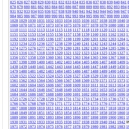
825
826
827
828
829
830
831
832
833
834
835
836
837
838
839
840
841
878
879
880
881
882
883
884
885
886
887
888
889
890
891
892
893
894
931
932
933
934
935
936
937
938
939
940
941
942
943
944
945
946
947
984
985
986
987
988
989
990
991
992
993
994
995
996
997
998
999
1000
1028
1029
1030
1031
1032
1033
1034
1035
1036
1037
1038
1039
1040
1
1069
1070
1071
1072
1073
1074
1075
1076
1077
1078
1079
1080
1081
1
1110
1111
1112
1113
1114
1115
1116
1117
1118
1119
1120
1121
1122
1
1151
1152
1153
1154
1155
1156
1157
1158
1159
1160
1161
1162
1163
1
1192
1193
1194
1195
1196
1197
1198
1199
1200
1201
1202
1203
1204
1
1233
1234
1235
1236
1237
1238
1239
1240
1241
1242
1243
1244
1245
1
1274
1275
1276
1277
1278
1279
1280
1281
1282
1283
1284
1285
1286
1
1315
1316
1317
1318
1319
1320
1321
1322
1323
1324
1325
1326
1327
1
1356
1357
1358
1359
1360
1361
1362
1363
1364
1365
1366
1367
1368
1
1397
1398
1399
1400
1401
1402
1403
1404
1405
1406
1407
1408
1409
1
1438
1439
1440
1441
1442
1443
1444
1445
1446
1447
1448
1449
1450
1
1479
1480
1481
1482
1483
1484
1485
1486
1487
1488
1489
1490
1491
1
1520
1521
1522
1523
1524
1525
1526
1527
1528
1529
1530
1531
1532
1
1561
1562
1563
1564
1565
1566
1567
1568
1569
1570
1571
1572
1573
1
1602
1603
1604
1605
1606
1607
1608
1609
1610
1611
1612
1613
1614
1
1643
1644
1645
1646
1647
1648
1649
1650
1651
1652
1653
1654
1655
1
1684
1685
1686
1687
1688
1689
1690
1691
1692
1693
1694
1695
1696
1
1725
1726
1727
1728
1729
1730
1731
1732
1733
1734
1735
1736
1737
1
1766
1767
1768
1769
1770
1771
1772
1773
1774
1775
1776
1777
1778
1
1807
1808
1809
1810
1811
1812
1813
1814
1815
1816
1817
1818
1819
1
1848
1849
1850
1851
1852
1853
1854
1855
1856
1857
1858
1859
1860
1
1889
1890
1891
1892
1893
1894
1895
1896
1897
1898
1899
1900
1901
1
1930
1931
1932
1933
1934
1935
1936
1937
1938
1939
1940
1941
1942
1
1971
1972
1973
1974
1975
1976
1977
1978
1979
1980
1981
1982
1983
1