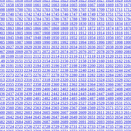
616
1617
1618
1619
1620
1621
1622
1623
1624
1625
1626
1627
1628
1629
163
657
1658
1659
1660
1661
1662
1663
1664
1665
1666
1667
1668
1669
1670
167
698
1699
1700
1701
1702
1703
1704
1705
1706
1707
1708
1709
1710
1711
171
739
1740
1741
1742
1743
1744
1745
1746
1747
1748
1749
1750
1751
1752
175
780
1781
1782
1783
1784
1785
1786
1787
1788
1789
1790
1791
1792
1793
179
821
1822
1823
1824
1825
1826
1827
1828
1829
1830
1831
1832
1833
1834
183
862
1863
1864
1865
1866
1867
1868
1869
1870
1871
1872
1873
1874
1875
187
903
1904
1905
1906
1907
1908
1909
1910
1911
1912
1913
1914
1915
1916
191
944
1945
1946
1947
1948
1949
1950
1951
1952
1953
1954
1955
1956
1957
195
985
1986
1987
1988
1989
1990
1991
1992
1993
1994
1995
1996
1997
1998
199
026
2027
2028
2029
2030
2031
2032
2033
2034
2035
2036
2037
2038
2039
204
067
2068
2069
2070
2071
2072
2073
2074
2075
2076
2077
2078
2079
2080
208
108
2109
2110
2111
2112
2113
2114
2115
2116
2117
2118
2119
2120
2121
212
149
2150
2151
2152
2153
2154
2155
2156
2157
2158
2159
2160
2161
2162
216
190
2191
2192
2193
2194
2195
2196
2197
2198
2199
2200
2201
2202
2203
220
231
2232
2233
2234
2235
2236
2237
2238
2239
2240
2241
2242
2243
2244
224
272
2273
2274
2275
2276
2277
2278
2279
2280
2281
2282
2283
2284
2285
228
313
2314
2315
2316
2317
2318
2319
2320
2321
2322
2323
2324
2325
2326
232
354
2355
2356
2357
2358
2359
2360
2361
2362
2363
2364
2365
2366
2367
236
395
2396
2397
2398
2399
2400
2401
2402
2403
2404
2405
2406
2407
2408
240
436
2437
2438
2439
2440
2441
2442
2443
2444
2445
2446
2447
2448
2449
245
477
2478
2479
2480
2481
2482
2483
2484
2485
2486
2487
2488
2489
2490
249
518
2519
2520
2521
2522
2523
2524
2525
2526
2527
2528
2529
2530
2531
253
559
2560
2561
2562
2563
2564
2565
2566
2567
2568
2569
2570
2571
2572
257
600
2601
2602
2603
2604
2605
2606
2607
2608
2609
2610
2611
2612
2613
261
641
2642
2643
2644
2645
2646
2647
2648
2649
2650
2651
2652
2653
2654
265
682
2683
2684
2685
2686
2687
2688
2689
2690
2691
2692
2693
2694
2695
269
723
2724
2725
2726
2727
2728
2729
2730
2731
2732
2733
2734
2735
2736
273