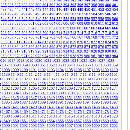
332
333
334
335
336
337
338
339
340
341
342
343
344
345
346
347
348
385
386
387
388
389
390
391
392
393
394
395
396
397
398
399
400
401
438
439
440
441
442
443
444
445
446
447
448
449
450
451
452
453
454
491
492
493
494
495
496
497
498
499
500
501
502
503
504
505
506
507
544
545
546
547
548
549
550
551
552
553
554
555
556
557
558
559
560
597
598
599
600
601
602
603
604
605
606
607
608
609
610
611
612
613
650
651
652
653
654
655
656
657
658
659
660
661
662
663
664
665
666
703
704
705
706
707
708
709
710
711
712
713
714
715
716
717
718
719
756
757
758
759
760
761
762
763
764
765
766
767
768
769
770
771
772
809
810
811
812
813
814
815
816
817
818
819
820
821
822
823
824
825
862
863
864
865
866
867
868
869
870
871
872
873
874
875
876
877
878
915
916
917
918
919
920
921
922
923
924
925
926
927
928
929
930
931
968
969
970
971
972
973
974
975
976
977
978
979
980
981
982
983
984
1016
1017
1018
1019
1020
1021
1022
1023
1024
1025
1026
1027
1028
6
1057
1058
1059
1060
1061
1062
1063
1064
1065
1066
1067
1068
1069
7
1098
1099
1100
1101
1102
1103
1104
1105
1106
1107
1108
1109
1110
8
1139
1140
1141
1142
1143
1144
1145
1146
1147
1148
1149
1150
1151
9
1180
1181
1182
1183
1184
1185
1186
1187
1188
1189
1190
1191
1192
0
1221
1222
1223
1224
1225
1226
1227
1228
1229
1230
1231
1232
1233
1
1262
1263
1264
1265
1266
1267
1268
1269
1270
1271
1272
1273
1274
2
1303
1304
1305
1306
1307
1308
1309
1310
1311
1312
1313
1314
1315
3
1344
1345
1346
1347
1348
1349
1350
1351
1352
1353
1354
1355
1356
4
1385
1386
1387
1388
1389
1390
1391
1392
1393
1394
1395
1396
1397
5
1426
1427
1428
1429
1430
1431
1432
1433
1434
1435
1436
1437
1438
6
1467
1468
1469
1470
1471
1472
1473
1474
1475
1476
1477
1478
1479
7
1508
1509
1510
1511
1512
1513
1514
1515
1516
1517
1518
1519
1520
8
1549
1550
1551
1552
1553
1554
1555
1556
1557
1558
1559
1560
1561
9
1590
1591
1592
1593
1594
1595
1596
1597
1598
1599
1600
1601
1602