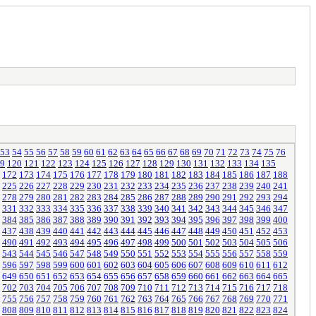
53
54
55
56
57
58
59
60
61
62
63
64
65
66
67
68
69
70
71
72
73
74
75
76
9
120
121
122
123
124
125
126
127
128
129
130
131
132
133
134
135
172
173
174
175
176
177
178
179
180
181
182
183
184
185
186
187
188
225
226
227
228
229
230
231
232
233
234
235
236
237
238
239
240
241
278
279
280
281
282
283
284
285
286
287
288
289
290
291
292
293
294
331
332
333
334
335
336
337
338
339
340
341
342
343
344
345
346
347
384
385
386
387
388
389
390
391
392
393
394
395
396
397
398
399
400
437
438
439
440
441
442
443
444
445
446
447
448
449
450
451
452
453
490
491
492
493
494
495
496
497
498
499
500
501
502
503
504
505
506
543
544
545
546
547
548
549
550
551
552
553
554
555
556
557
558
559
596
597
598
599
600
601
602
603
604
605
606
607
608
609
610
611
612
649
650
651
652
653
654
655
656
657
658
659
660
661
662
663
664
665
702
703
704
705
706
707
708
709
710
711
712
713
714
715
716
717
718
755
756
757
758
759
760
761
762
763
764
765
766
767
768
769
770
771
808
809
810
811
812
813
814
815
816
817
818
819
820
821
822
823
824