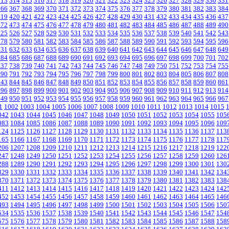
313
314
315
316
317
318
319
320
321
322
323
324
325
326
327
328
329
330
331
366
367
368
369
370
371
372
373
374
375
376
377
378
379
380
381
382
383
384
419
420
421
422
423
424
425
426
427
428
429
430
431
432
433
434
435
436
437
472
473
474
475
476
477
478
479
480
481
482
483
484
485
486
487
488
489
490
525
526
527
528
529
530
531
532
533
534
535
536
537
538
539
540
541
542
543
578
579
580
581
582
583
584
585
586
587
588
589
590
591
592
593
594
595
596
631
632
633
634
635
636
637
638
639
640
641
642
643
644
645
646
647
648
649
684
685
686
687
688
689
690
691
692
693
694
695
696
697
698
699
700
701
702
737
738
739
740
741
742
743
744
745
746
747
748
749
750
751
752
753
754
755
790
791
792
793
794
795
796
797
798
799
800
801
802
803
804
805
806
807
808
843
844
845
846
847
848
849
850
851
852
853
854
855
856
857
858
859
860
861
896
897
898
899
900
901
902
903
904
905
906
907
908
909
910
911
912
913
914
949
950
951
952
953
954
955
956
957
958
959
960
961
962
963
964
965
966
967
1
1002
1003
1004
1005
1006
1007
1008
1009
1010
1011
1012
1013
1014
1015
042
1043
1044
1045
1046
1047
1048
1049
1050
1051
1052
1053
1054
1055
105
083
1084
1085
1086
1087
1088
1089
1090
1091
1092
1093
1094
1095
1096
109
124
1125
1126
1127
1128
1129
1130
1131
1132
1133
1134
1135
1136
1137
113
165
1166
1167
1168
1169
1170
1171
1172
1173
1174
1175
1176
1177
1178
117
206
1207
1208
1209
1210
1211
1212
1213
1214
1215
1216
1217
1218
1219
122
247
1248
1249
1250
1251
1252
1253
1254
1255
1256
1257
1258
1259
1260
126
288
1289
1290
1291
1292
1293
1294
1295
1296
1297
1298
1299
1300
1301
130
329
1330
1331
1332
1333
1334
1335
1336
1337
1338
1339
1340
1341
1342
134
370
1371
1372
1373
1374
1375
1376
1377
1378
1379
1380
1381
1382
1383
138
411
1412
1413
1414
1415
1416
1417
1418
1419
1420
1421
1422
1423
1424
142
452
1453
1454
1455
1456
1457
1458
1459
1460
1461
1462
1463
1464
1465
146
493
1494
1495
1496
1497
1498
1499
1500
1501
1502
1503
1504
1505
1506
150
534
1535
1536
1537
1538
1539
1540
1541
1542
1543
1544
1545
1546
1547
154
575
1576
1577
1578
1579
1580
1581
1582
1583
1584
1585
1586
1587
1588
158