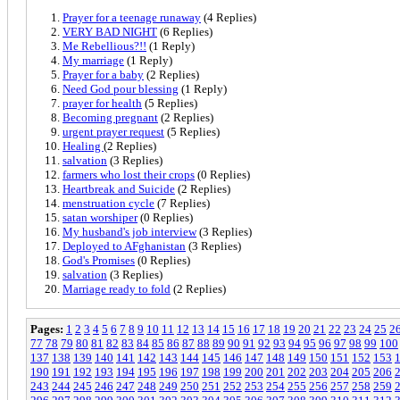
Prayer for a teenage runaway
(4 Replies)
VERY BAD NIGHT
(6 Replies)
Me Rebellious?!!
(1 Reply)
My marriage
(1 Reply)
Prayer for a baby
(2 Replies)
Need God pour blessing
(1 Reply)
prayer for health
(5 Replies)
Becoming pregnant
(2 Replies)
urgent prayer request
(5 Replies)
Healing
(2 Replies)
salvation
(3 Replies)
farmers who lost their crops
(0 Replies)
Heartbreak and Suicide
(2 Replies)
menstruation cycle
(7 Replies)
satan worshiper
(0 Replies)
My husband's job interview
(3 Replies)
Deployed to AFghanistan
(3 Replies)
God's Promises
(0 Replies)
salvation
(3 Replies)
Marriage ready to fold
(2 Replies)
Pages:
1
2
3
4
5
6
7
8
9
10
11
12
13
14
15
16
17
18
19
20
21
22
23
24
25
2
77
78
79
80
81
82
83
84
85
86
87
88
89
90
91
92
93
94
95
96
97
98
99
100
137
138
139
140
141
142
143
144
145
146
147
148
149
150
151
152
153
190
191
192
193
194
195
196
197
198
199
200
201
202
203
204
205
206
243
244
245
246
247
248
249
250
251
252
253
254
255
256
257
258
259