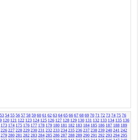
53
54
55
56
57
58
59
60
61
62
63
64
65
66
67
68
69
70
71
72
73
74
75
76
9
120
121
122
123
124
125
126
127
128
129
130
131
132
133
134
135
136
173
174
175
176
177
178
179
180
181
182
183
184
185
186
187
188
189
226
227
228
229
230
231
232
233
234
235
236
237
238
239
240
241
242
279
280
281
282
283
284
285
286
287
288
289
290
291
292
293
294
295