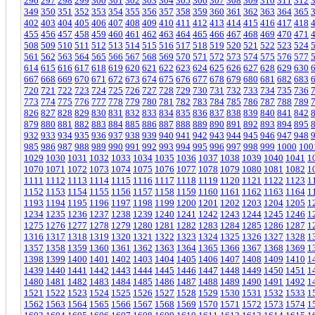
296
297
298
299
300
301
302
303
304
305
306
307
308
309
310
311
312
349
350
351
352
353
354
355
356
357
358
359
360
361
362
363
364
365
402
403
404
405
406
407
408
409
410
411
412
413
414
415
416
417
418
455
456
457
458
459
460
461
462
463
464
465
466
467
468
469
470
471
508
509
510
511
512
513
514
515
516
517
518
519
520
521
522
523
524
561
562
563
564
565
566
567
568
569
570
571
572
573
574
575
576
577
614
615
616
617
618
619
620
621
622
623
624
625
626
627
628
629
630
667
668
669
670
671
672
673
674
675
676
677
678
679
680
681
682
683
720
721
722
723
724
725
726
727
728
729
730
731
732
733
734
735
736
773
774
775
776
777
778
779
780
781
782
783
784
785
786
787
788
789
826
827
828
829
830
831
832
833
834
835
836
837
838
839
840
841
842
879
880
881
882
883
884
885
886
887
888
889
890
891
892
893
894
895
932
933
934
935
936
937
938
939
940
941
942
943
944
945
946
947
948
985
986
987
988
989
990
991
992
993
994
995
996
997
998
999
1000
100
1029
1030
1031
1032
1033
1034
1035
1036
1037
1038
1039
1040
1041
1
1070
1071
1072
1073
1074
1075
1076
1077
1078
1079
1080
1081
1082
1
1111
1112
1113
1114
1115
1116
1117
1118
1119
1120
1121
1122
1123
1
1152
1153
1154
1155
1156
1157
1158
1159
1160
1161
1162
1163
1164
1
1193
1194
1195
1196
1197
1198
1199
1200
1201
1202
1203
1204
1205
1
1234
1235
1236
1237
1238
1239
1240
1241
1242
1243
1244
1245
1246
1
1275
1276
1277
1278
1279
1280
1281
1282
1283
1284
1285
1286
1287
1
1316
1317
1318
1319
1320
1321
1322
1323
1324
1325
1326
1327
1328
1
1357
1358
1359
1360
1361
1362
1363
1364
1365
1366
1367
1368
1369
1
1398
1399
1400
1401
1402
1403
1404
1405
1406
1407
1408
1409
1410
1
1439
1440
1441
1442
1443
1444
1445
1446
1447
1448
1449
1450
1451
1
1480
1481
1482
1483
1484
1485
1486
1487
1488
1489
1490
1491
1492
1
1521
1522
1523
1524
1525
1526
1527
1528
1529
1530
1531
1532
1533
1
1562
1563
1564
1565
1566
1567
1568
1569
1570
1571
1572
1573
1574
1