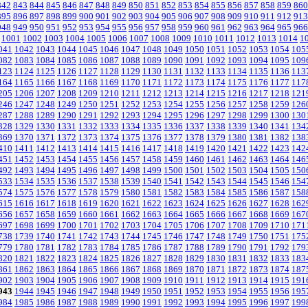
842
843
844
845
846
847
848
849
850
851
852
853
854
855
856
857
858
859
860
895
896
897
898
899
900
901
902
903
904
905
906
907
908
909
910
911
912
913
948
949
950
951
952
953
954
955
956
957
958
959
960
961
962
963
964
965
966
1001
1002
1003
1004
1005
1006
1007
1008
1009
1010
1011
1012
1013
1014
1
041
1042
1043
1044
1045
1046
1047
1048
1049
1050
1051
1052
1053
1054
105
082
1083
1084
1085
1086
1087
1088
1089
1090
1091
1092
1093
1094
1095
109
123
1124
1125
1126
1127
1128
1129
1130
1131
1132
1133
1134
1135
1136
113
164
1165
1166
1167
1168
1169
1170
1171
1172
1173
1174
1175
1176
1177
117
205
1206
1207
1208
1209
1210
1211
1212
1213
1214
1215
1216
1217
1218
121
246
1247
1248
1249
1250
1251
1252
1253
1254
1255
1256
1257
1258
1259
126
287
1288
1289
1290
1291
1292
1293
1294
1295
1296
1297
1298
1299
1300
130
328
1329
1330
1331
1332
1333
1334
1335
1336
1337
1338
1339
1340
1341
134
369
1370
1371
1372
1373
1374
1375
1376
1377
1378
1379
1380
1381
1382
138
410
1411
1412
1413
1414
1415
1416
1417
1418
1419
1420
1421
1422
1423
142
451
1452
1453
1454
1455
1456
1457
1458
1459
1460
1461
1462
1463
1464
146
492
1493
1494
1495
1496
1497
1498
1499
1500
1501
1502
1503
1504
1505
150
533
1534
1535
1536
1537
1538
1539
1540
1541
1542
1543
1544
1545
1546
154
574
1575
1576
1577
1578
1579
1580
1581
1582
1583
1584
1585
1586
1587
158
615
1616
1617
1618
1619
1620
1621
1622
1623
1624
1625
1626
1627
1628
162
656
1657
1658
1659
1660
1661
1662
1663
1664
1665
1666
1667
1668
1669
167
697
1698
1699
1700
1701
1702
1703
1704
1705
1706
1707
1708
1709
1710
171
738
1739
1740
1741
1742
1743
1744
1745
1746
1747
1748
1749
1750
1751
175
779
1780
1781
1782
1783
1784
1785
1786
1787
1788
1789
1790
1791
1792
179
820
1821
1822
1823
1824
1825
1826
1827
1828
1829
1830
1831
1832
1833
183
861
1862
1863
1864
1865
1866
1867
1868
1869
1870
1871
1872
1873
1874
187
902
1903
1904
1905
1906
1907
1908
1909
1910
1911
1912
1913
1914
1915
191
943
1944
1945
1946
1947
1948
1949
1950
1951
1952
1953
1954
1955
1956
195
984
1985
1986
1987
1988
1989
1990
1991
1992
1993
1994
1995
1996
1997
199