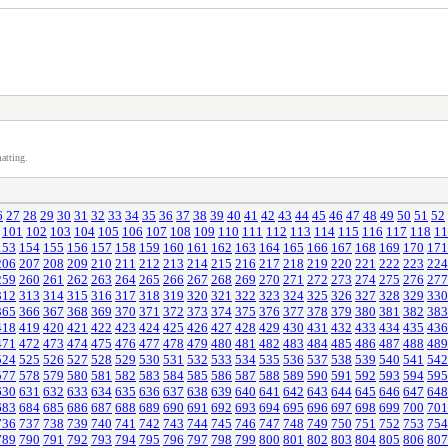
atting.
6
27
28
29
30
31
32
33
34
35
36
37
38
39
40
41
42
43
44
45
46
47
48
49
50
51
52
101
102
103
104
105
106
107
108
109
110
111
112
113
114
115
116
117
118
11
153
154
155
156
157
158
159
160
161
162
163
164
165
166
167
168
169
170
171
206
207
208
209
210
211
212
213
214
215
216
217
218
219
220
221
222
223
224
259
260
261
262
263
264
265
266
267
268
269
270
271
272
273
274
275
276
277
312
313
314
315
316
317
318
319
320
321
322
323
324
325
326
327
328
329
330
365
366
367
368
369
370
371
372
373
374
375
376
377
378
379
380
381
382
383
418
419
420
421
422
423
424
425
426
427
428
429
430
431
432
433
434
435
436
471
472
473
474
475
476
477
478
479
480
481
482
483
484
485
486
487
488
489
524
525
526
527
528
529
530
531
532
533
534
535
536
537
538
539
540
541
542
577
578
579
580
581
582
583
584
585
586
587
588
589
590
591
592
593
594
595
630
631
632
633
634
635
636
637
638
639
640
641
642
643
644
645
646
647
648
683
684
685
686
687
688
689
690
691
692
693
694
695
696
697
698
699
700
701
736
737
738
739
740
741
742
743
744
745
746
747
748
749
750
751
752
753
754
789
790
791
792
793
794
795
796
797
798
799
800
801
802
803
804
805
806
807