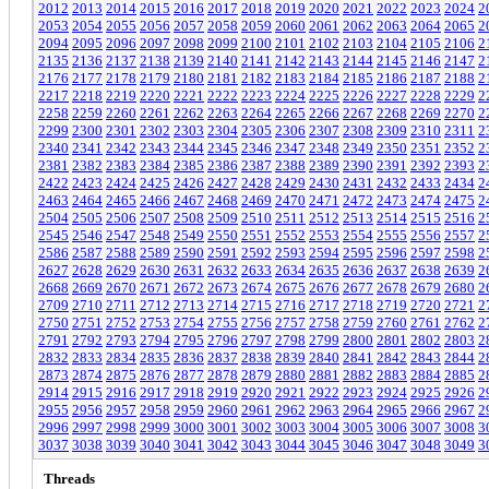
2012
2013
2014
2015
2016
2017
2018
2019
2020
2021
2022
2023
2024
2
2053
2054
2055
2056
2057
2058
2059
2060
2061
2062
2063
2064
2065
2
2094
2095
2096
2097
2098
2099
2100
2101
2102
2103
2104
2105
2106
2
2135
2136
2137
2138
2139
2140
2141
2142
2143
2144
2145
2146
2147
2
2176
2177
2178
2179
2180
2181
2182
2183
2184
2185
2186
2187
2188
2
2217
2218
2219
2220
2221
2222
2223
2224
2225
2226
2227
2228
2229
2
2258
2259
2260
2261
2262
2263
2264
2265
2266
2267
2268
2269
2270
2
2299
2300
2301
2302
2303
2304
2305
2306
2307
2308
2309
2310
2311
2
2340
2341
2342
2343
2344
2345
2346
2347
2348
2349
2350
2351
2352
2
2381
2382
2383
2384
2385
2386
2387
2388
2389
2390
2391
2392
2393
2
2422
2423
2424
2425
2426
2427
2428
2429
2430
2431
2432
2433
2434
2
2463
2464
2465
2466
2467
2468
2469
2470
2471
2472
2473
2474
2475
2
2504
2505
2506
2507
2508
2509
2510
2511
2512
2513
2514
2515
2516
2
2545
2546
2547
2548
2549
2550
2551
2552
2553
2554
2555
2556
2557
2
2586
2587
2588
2589
2590
2591
2592
2593
2594
2595
2596
2597
2598
2
2627
2628
2629
2630
2631
2632
2633
2634
2635
2636
2637
2638
2639
2
2668
2669
2670
2671
2672
2673
2674
2675
2676
2677
2678
2679
2680
2
2709
2710
2711
2712
2713
2714
2715
2716
2717
2718
2719
2720
2721
2
2750
2751
2752
2753
2754
2755
2756
2757
2758
2759
2760
2761
2762
2
2791
2792
2793
2794
2795
2796
2797
2798
2799
2800
2801
2802
2803
2
2832
2833
2834
2835
2836
2837
2838
2839
2840
2841
2842
2843
2844
2
2873
2874
2875
2876
2877
2878
2879
2880
2881
2882
2883
2884
2885
2
2914
2915
2916
2917
2918
2919
2920
2921
2922
2923
2924
2925
2926
2
2955
2956
2957
2958
2959
2960
2961
2962
2963
2964
2965
2966
2967
2
2996
2997
2998
2999
3000
3001
3002
3003
3004
3005
3006
3007
3008
3
3037
3038
3039
3040
3041
3042
3043
3044
3045
3046
3047
3048
3049
3
Threads