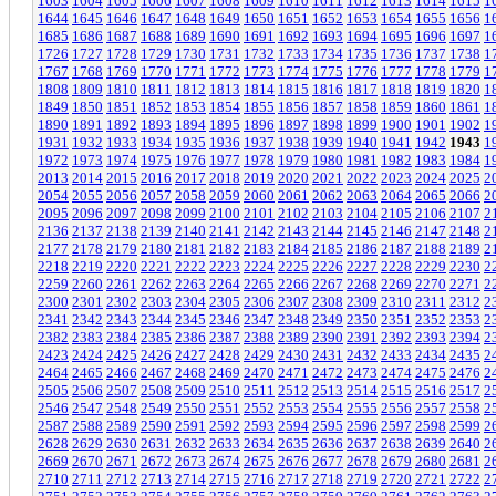
1603
1604
1605
1606
1607
1608
1609
1610
1611
1612
1613
1614
1615
1
1644
1645
1646
1647
1648
1649
1650
1651
1652
1653
1654
1655
1656
1
1685
1686
1687
1688
1689
1690
1691
1692
1693
1694
1695
1696
1697
1
1726
1727
1728
1729
1730
1731
1732
1733
1734
1735
1736
1737
1738
1
1767
1768
1769
1770
1771
1772
1773
1774
1775
1776
1777
1778
1779
1
1808
1809
1810
1811
1812
1813
1814
1815
1816
1817
1818
1819
1820
1
1849
1850
1851
1852
1853
1854
1855
1856
1857
1858
1859
1860
1861
1
1890
1891
1892
1893
1894
1895
1896
1897
1898
1899
1900
1901
1902
1
1931
1932
1933
1934
1935
1936
1937
1938
1939
1940
1941
1942
1943
1
1972
1973
1974
1975
1976
1977
1978
1979
1980
1981
1982
1983
1984
1
2013
2014
2015
2016
2017
2018
2019
2020
2021
2022
2023
2024
2025
2
2054
2055
2056
2057
2058
2059
2060
2061
2062
2063
2064
2065
2066
2
2095
2096
2097
2098
2099
2100
2101
2102
2103
2104
2105
2106
2107
2
2136
2137
2138
2139
2140
2141
2142
2143
2144
2145
2146
2147
2148
2
2177
2178
2179
2180
2181
2182
2183
2184
2185
2186
2187
2188
2189
2
2218
2219
2220
2221
2222
2223
2224
2225
2226
2227
2228
2229
2230
2
2259
2260
2261
2262
2263
2264
2265
2266
2267
2268
2269
2270
2271
2
2300
2301
2302
2303
2304
2305
2306
2307
2308
2309
2310
2311
2312
2
2341
2342
2343
2344
2345
2346
2347
2348
2349
2350
2351
2352
2353
2
2382
2383
2384
2385
2386
2387
2388
2389
2390
2391
2392
2393
2394
2
2423
2424
2425
2426
2427
2428
2429
2430
2431
2432
2433
2434
2435
2
2464
2465
2466
2467
2468
2469
2470
2471
2472
2473
2474
2475
2476
2
2505
2506
2507
2508
2509
2510
2511
2512
2513
2514
2515
2516
2517
2
2546
2547
2548
2549
2550
2551
2552
2553
2554
2555
2556
2557
2558
2
2587
2588
2589
2590
2591
2592
2593
2594
2595
2596
2597
2598
2599
2
2628
2629
2630
2631
2632
2633
2634
2635
2636
2637
2638
2639
2640
2
2669
2670
2671
2672
2673
2674
2675
2676
2677
2678
2679
2680
2681
2
2710
2711
2712
2713
2714
2715
2716
2717
2718
2719
2720
2721
2722
2