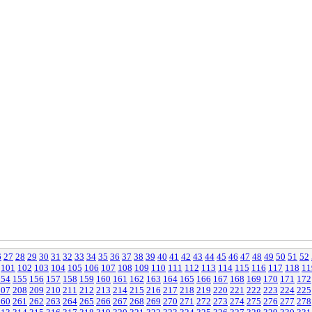
6
27
28
29
30
31
32
33
34
35
36
37
38
39
40
41
42
43
44
45
46
47
48
49
50
51
52
101
102
103
104
105
106
107
108
109
110
111
112
113
114
115
116
117
118
11
154
155
156
157
158
159
160
161
162
163
164
165
166
167
168
169
170
171
172
207
208
209
210
211
212
213
214
215
216
217
218
219
220
221
222
223
224
225
260
261
262
263
264
265
266
267
268
269
270
271
272
273
274
275
276
277
278