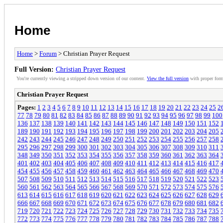
Home
Home
>
Forum
> Christian Prayer Request
Full Version:
Christian Prayer Request
You're currently viewing a stripped down version of our content.
View the full version
with proper form
Christian Prayer Request
Pages:
1
2
3
4
5
6
7
8
9
10
11
12
13
14
15
16
17
18
19
20
21
22
23
24
25
2
77
78
79
80
81
82
83
84
85
86
87
88
89
90
91
92
93
94
95
96
97
98
99
100
136
137
138
139
140
141
142
143
144
145
146
147
148
149
150
151
152
189
190
191
192
193
194
195
196
197
198
199
200
201
202
203
204
205
242
243
244
245
246
247
248
249
250
251
252
253
254
255
256
257
258
295
296
297
298
299
300
301
302
303
304
305
306
307
308
309
310
311
348
349
350
351
352
353
354
355
356
357
358
359
360
361
362
363
364
401
402
403
404
405
406
407
408
409
410
411
412
413
414
415
416
417
454
455
456
457
458
459
460
461
462
463
464
465
466
467
468
469
470
507
508
509
510
511
512
513
514
515
516
517
518
519
520
521
522
523
560
561
562
563
564
565
566
567
568
569
570
571
572
573
574
575
576
613
614
615
616
617
618
619
620
621
622
623
624
625
626
627
628
629
666
667
668
669
670
671
672
673
674
675
676
677
678
679
680
681
682
719
720
721
722
723
724
725
726
727
728
729
730
731
732
733
734
735
772
773
774
775
776
777
778
779
780
781
782
783
784
785
786
787
788