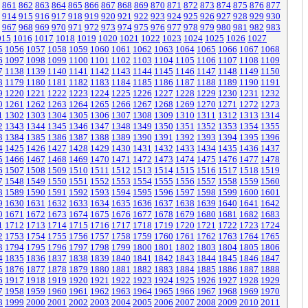
861
862
863
864
865
866
867
868
869
870
871
872
873
874
875
876
877
914
915
916
917
918
919
920
921
922
923
924
925
926
927
928
929
930
967
968
969
970
971
972
973
974
975
976
977
978
979
980
981
982
983
015
1016
1017
1018
1019
1020
1021
1022
1023
1024
1025
1026
1027
5
1056
1057
1058
1059
1060
1061
1062
1063
1064
1065
1066
1067
1068
6
1097
1098
1099
1100
1101
1102
1103
1104
1105
1106
1107
1108
1109
7
1138
1139
1140
1141
1142
1143
1144
1145
1146
1147
1148
1149
1150
8
1179
1180
1181
1182
1183
1184
1185
1186
1187
1188
1189
1190
1191
9
1220
1221
1222
1223
1224
1225
1226
1227
1228
1229
1230
1231
1232
0
1261
1262
1263
1264
1265
1266
1267
1268
1269
1270
1271
1272
1273
1
1302
1303
1304
1305
1306
1307
1308
1309
1310
1311
1312
1313
1314
2
1343
1344
1345
1346
1347
1348
1349
1350
1351
1352
1353
1354
1355
3
1384
1385
1386
1387
1388
1389
1390
1391
1392
1393
1394
1395
1396
4
1425
1426
1427
1428
1429
1430
1431
1432
1433
1434
1435
1436
1437
5
1466
1467
1468
1469
1470
1471
1472
1473
1474
1475
1476
1477
1478
6
1507
1508
1509
1510
1511
1512
1513
1514
1515
1516
1517
1518
1519
7
1548
1549
1550
1551
1552
1553
1554
1555
1556
1557
1558
1559
1560
8
1589
1590
1591
1592
1593
1594
1595
1596
1597
1598
1599
1600
1601
9
1630
1631
1632
1633
1634
1635
1636
1637
1638
1639
1640
1641
1642
0
1671
1672
1673
1674
1675
1676
1677
1678
1679
1680
1681
1682
1683
1
1712
1713
1714
1715
1716
1717
1718
1719
1720
1721
1722
1723
1724
2
1753
1754
1755
1756
1757
1758
1759
1760
1761
1762
1763
1764
1765
3
1794
1795
1796
1797
1798
1799
1800
1801
1802
1803
1804
1805
1806
4
1835
1836
1837
1838
1839
1840
1841
1842
1843
1844
1845
1846
1847
5
1876
1877
1878
1879
1880
1881
1882
1883
1884
1885
1886
1887
1888
6
1917
1918
1919
1920
1921
1922
1923
1924
1925
1926
1927
1928
1929
7
1958
1959
1960
1961
1962
1963
1964
1965
1966
1967
1968
1969
1970
8
1999
2000
2001
2002
2003
2004
2005
2006
2007
2008
2009
2010
2011