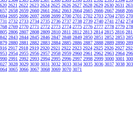
620
2621
2622
2623
2624
2625
2626
2627
2628
2629
2630
2631
263
657
2658
2659
2660
2661
2662
2663
2664
2665
2666
2667
2668
266
694
2695
2696
2697
2698
2699
2700
2701
2702
2703
2704
2705
270
731
2732
2733
2734
2735
2736
2737
2738
2739
2740
2741
2742
274
768
2769
2770
2771
2772
2773
2774
2775
2776
2777
2778
2779
278
805
2806
2807
2808
2809
2810
2811
2812
2813
2814
2815
2816
281
842
2843
2844
2845
2846
2847
2848
2849
2850
2851
2852
2853
285
879
2880
2881
2882
2883
2884
2885
2886
2887
2888
2889
2890
289
916
2917
2918
2919
2920
2921
2922
2923
2924
2925
2926
2927
292
953
2954
2955
2956
2957
2958
2959
2960
2961
2962
2963
2964
296
990
2991
2992
2993
2994
2995
2996
2997
2998
2999
3000
3001
300
027
3028
3029
3030
3031
3032
3033
3034
3035
3036
3037
3038
303
064
3065
3066
3067
3068
3069
3070
3071