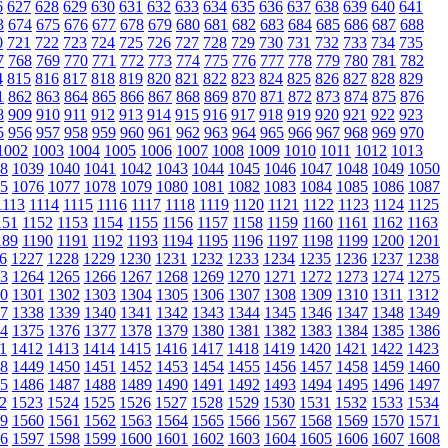
6
627
628
629
630
631
632
633
634
635
636
637
638
639
640
641
3
674
675
676
677
678
679
680
681
682
683
684
685
686
687
688
0
721
722
723
724
725
726
727
728
729
730
731
732
733
734
735
7
768
769
770
771
772
773
774
775
776
777
778
779
780
781
782
4
815
816
817
818
819
820
821
822
823
824
825
826
827
828
829
1
862
863
864
865
866
867
868
869
870
871
872
873
874
875
876
8
909
910
911
912
913
914
915
916
917
918
919
920
921
922
923
5
956
957
958
959
960
961
962
963
964
965
966
967
968
969
970
1002
1003
1004
1005
1006
1007
1008
1009
1010
1011
1012
1013
8
1039
1040
1041
1042
1043
1044
1045
1046
1047
1048
1049
1050
5
1076
1077
1078
1079
1080
1081
1082
1083
1084
1085
1086
1087
1113
1114
1115
1116
1117
1118
1119
1120
1121
1122
1123
1124
1125
151
1152
1153
1154
1155
1156
1157
1158
1159
1160
1161
1162
1163
189
1190
1191
1192
1193
1194
1195
1196
1197
1198
1199
1200
1201
6
1227
1228
1229
1230
1231
1232
1233
1234
1235
1236
1237
1238
3
1264
1265
1266
1267
1268
1269
1270
1271
1272
1273
1274
1275
0
1301
1302
1303
1304
1305
1306
1307
1308
1309
1310
1311
1312
7
1338
1339
1340
1341
1342
1343
1344
1345
1346
1347
1348
1349
4
1375
1376
1377
1378
1379
1380
1381
1382
1383
1384
1385
1386
1
1412
1413
1414
1415
1416
1417
1418
1419
1420
1421
1422
1423
8
1449
1450
1451
1452
1453
1454
1455
1456
1457
1458
1459
1460
5
1486
1487
1488
1489
1490
1491
1492
1493
1494
1495
1496
1497
2
1523
1524
1525
1526
1527
1528
1529
1530
1531
1532
1533
1534
9
1560
1561
1562
1563
1564
1565
1566
1567
1568
1569
1570
1571
6
1597
1598
1599
1600
1601
1602
1603
1604
1605
1606
1607
1608