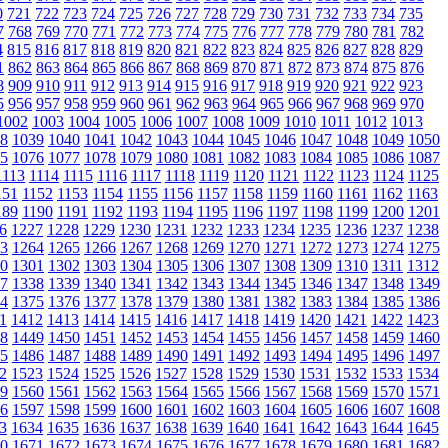
0
721
722
723
724
725
726
727
728
729
730
731
732
733
734
735
7
768
769
770
771
772
773
774
775
776
777
778
779
780
781
782
4
815
816
817
818
819
820
821
822
823
824
825
826
827
828
829
1
862
863
864
865
866
867
868
869
870
871
872
873
874
875
876
8
909
910
911
912
913
914
915
916
917
918
919
920
921
922
923
5
956
957
958
959
960
961
962
963
964
965
966
967
968
969
970
1002
1003
1004
1005
1006
1007
1008
1009
1010
1011
1012
1013
8
1039
1040
1041
1042
1043
1044
1045
1046
1047
1048
1049
1050
5
1076
1077
1078
1079
1080
1081
1082
1083
1084
1085
1086
1087
1113
1114
1115
1116
1117
1118
1119
1120
1121
1122
1123
1124
1125
151
1152
1153
1154
1155
1156
1157
1158
1159
1160
1161
1162
1163
189
1190
1191
1192
1193
1194
1195
1196
1197
1198
1199
1200
1201
6
1227
1228
1229
1230
1231
1232
1233
1234
1235
1236
1237
1238
3
1264
1265
1266
1267
1268
1269
1270
1271
1272
1273
1274
1275
0
1301
1302
1303
1304
1305
1306
1307
1308
1309
1310
1311
1312
7
1338
1339
1340
1341
1342
1343
1344
1345
1346
1347
1348
1349
4
1375
1376
1377
1378
1379
1380
1381
1382
1383
1384
1385
1386
1
1412
1413
1414
1415
1416
1417
1418
1419
1420
1421
1422
1423
8
1449
1450
1451
1452
1453
1454
1455
1456
1457
1458
1459
1460
5
1486
1487
1488
1489
1490
1491
1492
1493
1494
1495
1496
1497
2
1523
1524
1525
1526
1527
1528
1529
1530
1531
1532
1533
1534
9
1560
1561
1562
1563
1564
1565
1566
1567
1568
1569
1570
1571
6
1597
1598
1599
1600
1601
1602
1603
1604
1605
1606
1607
1608
3
1634
1635
1636
1637
1638
1639
1640
1641
1642
1643
1644
1645
0
1671
1672
1673
1674
1675
1676
1677
1678
1679
1680
1681
1682