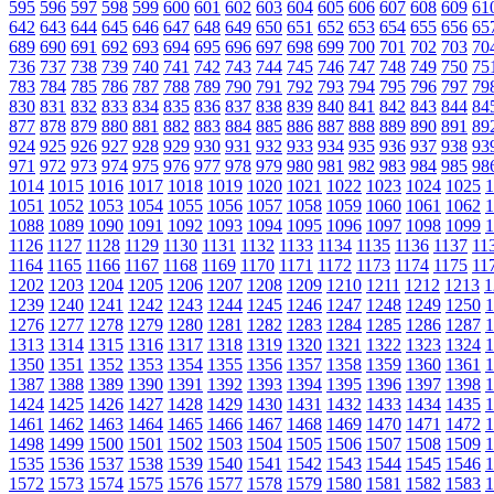
595
596
597
598
599
600
601
602
603
604
605
606
607
608
609
61
642
643
644
645
646
647
648
649
650
651
652
653
654
655
656
65
689
690
691
692
693
694
695
696
697
698
699
700
701
702
703
70
736
737
738
739
740
741
742
743
744
745
746
747
748
749
750
75
783
784
785
786
787
788
789
790
791
792
793
794
795
796
797
79
830
831
832
833
834
835
836
837
838
839
840
841
842
843
844
84
877
878
879
880
881
882
883
884
885
886
887
888
889
890
891
89
924
925
926
927
928
929
930
931
932
933
934
935
936
937
938
93
971
972
973
974
975
976
977
978
979
980
981
982
983
984
985
98
1014
1015
1016
1017
1018
1019
1020
1021
1022
1023
1024
1025
1
1051
1052
1053
1054
1055
1056
1057
1058
1059
1060
1061
1062
1
1088
1089
1090
1091
1092
1093
1094
1095
1096
1097
1098
1099
1
1126
1127
1128
1129
1130
1131
1132
1133
1134
1135
1136
1137
11
1164
1165
1166
1167
1168
1169
1170
1171
1172
1173
1174
1175
11
1202
1203
1204
1205
1206
1207
1208
1209
1210
1211
1212
1213
1
1239
1240
1241
1242
1243
1244
1245
1246
1247
1248
1249
1250
1
1276
1277
1278
1279
1280
1281
1282
1283
1284
1285
1286
1287
1
1313
1314
1315
1316
1317
1318
1319
1320
1321
1322
1323
1324
1
1350
1351
1352
1353
1354
1355
1356
1357
1358
1359
1360
1361
1
1387
1388
1389
1390
1391
1392
1393
1394
1395
1396
1397
1398
1
1424
1425
1426
1427
1428
1429
1430
1431
1432
1433
1434
1435
1
1461
1462
1463
1464
1465
1466
1467
1468
1469
1470
1471
1472
1
1498
1499
1500
1501
1502
1503
1504
1505
1506
1507
1508
1509
1
1535
1536
1537
1538
1539
1540
1541
1542
1543
1544
1545
1546
1
1572
1573
1574
1575
1576
1577
1578
1579
1580
1581
1582
1583
1