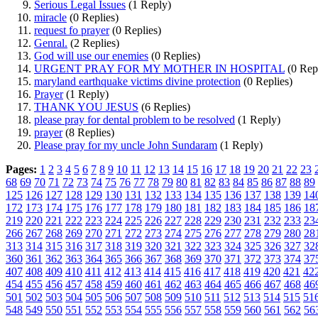
Serious Legal Issues
(1 Reply)
miracle
(0 Replies)
request fo prayer
(0 Replies)
Genral.
(2 Replies)
God will use our enemies
(0 Replies)
URGENT PRAY FOR MY MOTHER IN HOSPITAL
(0 Repl
maryland earthquake victims divine protection
(0 Replies)
Prayer
(1 Reply)
THANK YOU JESUS
(6 Replies)
please pray for dental problem to be resolved
(1 Reply)
prayer
(8 Replies)
Please pray for my uncle John Sundaram
(1 Reply)
Pages:
1
2
3
4
5
6
7
8
9
10
11
12
13
14
15
16
17
18
19
20
21
22
23
68
69
70
71
72
73
74
75
76
77
78
79
80
81
82
83
84
85
86
87
88
89
125
126
127
128
129
130
131
132
133
134
135
136
137
138
139
14
172
173
174
175
176
177
178
179
180
181
182
183
184
185
186
18
219
220
221
222
223
224
225
226
227
228
229
230
231
232
233
23
266
267
268
269
270
271
272
273
274
275
276
277
278
279
280
28
313
314
315
316
317
318
319
320
321
322
323
324
325
326
327
32
360
361
362
363
364
365
366
367
368
369
370
371
372
373
374
37
407
408
409
410
411
412
413
414
415
416
417
418
419
420
421
42
454
455
456
457
458
459
460
461
462
463
464
465
466
467
468
46
501
502
503
504
505
506
507
508
509
510
511
512
513
514
515
51
548
549
550
551
552
553
554
555
556
557
558
559
560
561
562
56