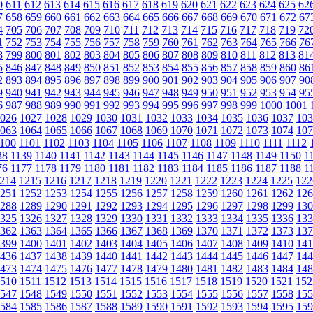
0
611
612
613
614
615
616
617
618
619
620
621
622
623
624
625
62
7
658
659
660
661
662
663
664
665
666
667
668
669
670
671
672
67
4
705
706
707
708
709
710
711
712
713
714
715
716
717
718
719
72
1
752
753
754
755
756
757
758
759
760
761
762
763
764
765
766
76
8
799
800
801
802
803
804
805
806
807
808
809
810
811
812
813
81
5
846
847
848
849
850
851
852
853
854
855
856
857
858
859
860
86
2
893
894
895
896
897
898
899
900
901
902
903
904
905
906
907
90
9
940
941
942
943
944
945
946
947
948
949
950
951
952
953
954
95
6
987
988
989
990
991
992
993
994
995
996
997
998
999
1000
1001
026
1027
1028
1029
1030
1031
1032
1033
1034
1035
1036
1037
103
063
1064
1065
1066
1067
1068
1069
1070
1071
1072
1073
1074
107
100
1101
1102
1103
1104
1105
1106
1107
1108
1109
1110
1111
1112
38
1139
1140
1141
1142
1143
1144
1145
1146
1147
1148
1149
1150
1
76
1177
1178
1179
1180
1181
1182
1183
1184
1185
1186
1187
1188
1
214
1215
1216
1217
1218
1219
1220
1221
1222
1223
1224
1225
122
251
1252
1253
1254
1255
1256
1257
1258
1259
1260
1261
1262
126
288
1289
1290
1291
1292
1293
1294
1295
1296
1297
1298
1299
130
325
1326
1327
1328
1329
1330
1331
1332
1333
1334
1335
1336
133
362
1363
1364
1365
1366
1367
1368
1369
1370
1371
1372
1373
137
399
1400
1401
1402
1403
1404
1405
1406
1407
1408
1409
1410
141
436
1437
1438
1439
1440
1441
1442
1443
1444
1445
1446
1447
144
473
1474
1475
1476
1477
1478
1479
1480
1481
1482
1483
1484
148
510
1511
1512
1513
1514
1515
1516
1517
1518
1519
1520
1521
152
547
1548
1549
1550
1551
1552
1553
1554
1555
1556
1557
1558
155
584
1585
1586
1587
1588
1589
1590
1591
1592
1593
1594
1595
159