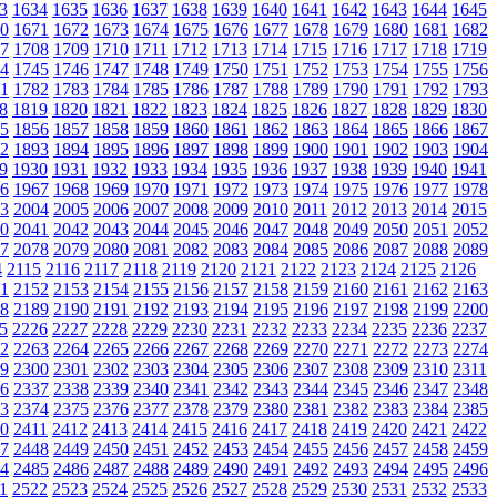
3
1634
1635
1636
1637
1638
1639
1640
1641
1642
1643
1644
1645
0
1671
1672
1673
1674
1675
1676
1677
1678
1679
1680
1681
1682
7
1708
1709
1710
1711
1712
1713
1714
1715
1716
1717
1718
1719
4
1745
1746
1747
1748
1749
1750
1751
1752
1753
1754
1755
1756
1
1782
1783
1784
1785
1786
1787
1788
1789
1790
1791
1792
1793
8
1819
1820
1821
1822
1823
1824
1825
1826
1827
1828
1829
1830
5
1856
1857
1858
1859
1860
1861
1862
1863
1864
1865
1866
1867
2
1893
1894
1895
1896
1897
1898
1899
1900
1901
1902
1903
1904
9
1930
1931
1932
1933
1934
1935
1936
1937
1938
1939
1940
1941
6
1967
1968
1969
1970
1971
1972
1973
1974
1975
1976
1977
1978
3
2004
2005
2006
2007
2008
2009
2010
2011
2012
2013
2014
2015
0
2041
2042
2043
2044
2045
2046
2047
2048
2049
2050
2051
2052
7
2078
2079
2080
2081
2082
2083
2084
2085
2086
2087
2088
2089
4
2115
2116
2117
2118
2119
2120
2121
2122
2123
2124
2125
2126
1
2152
2153
2154
2155
2156
2157
2158
2159
2160
2161
2162
2163
8
2189
2190
2191
2192
2193
2194
2195
2196
2197
2198
2199
2200
5
2226
2227
2228
2229
2230
2231
2232
2233
2234
2235
2236
2237
2
2263
2264
2265
2266
2267
2268
2269
2270
2271
2272
2273
2274
9
2300
2301
2302
2303
2304
2305
2306
2307
2308
2309
2310
2311
6
2337
2338
2339
2340
2341
2342
2343
2344
2345
2346
2347
2348
3
2374
2375
2376
2377
2378
2379
2380
2381
2382
2383
2384
2385
0
2411
2412
2413
2414
2415
2416
2417
2418
2419
2420
2421
2422
7
2448
2449
2450
2451
2452
2453
2454
2455
2456
2457
2458
2459
4
2485
2486
2487
2488
2489
2490
2491
2492
2493
2494
2495
2496
1
2522
2523
2524
2525
2526
2527
2528
2529
2530
2531
2532
2533