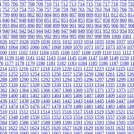
4
705
706
707
708
709
710
711
712
713
714
715
716
717
718
719
72
1
752
753
754
755
756
757
758
759
760
761
762
763
764
765
766
76
8
799
800
801
802
803
804
805
806
807
808
809
810
811
812
813
81
5
846
847
848
849
850
851
852
853
854
855
856
857
858
859
860
86
2
893
894
895
896
897
898
899
900
901
902
903
904
905
906
907
90
9
940
941
942
943
944
945
946
947
948
949
950
951
952
953
954
95
6
987
988
989
990
991
992
993
994
995
996
997
998
999
1000
1001
026
1027
1028
1029
1030
1031
1032
1033
1034
1035
1036
1037
103
063
1064
1065
1066
1067
1068
1069
1070
1071
1072
1073
1074
107
100
1101
1102
1103
1104
1105
1106
1107
1108
1109
1110
1111
1112
38
1139
1140
1141
1142
1143
1144
1145
1146
1147
1148
1149
1150
1
76
1177
1178
1179
1180
1181
1182
1183
1184
1185
1186
1187
1188
1
214
1215
1216
1217
1218
1219
1220
1221
1222
1223
1224
1225
122
251
1252
1253
1254
1255
1256
1257
1258
1259
1260
1261
1262
126
288
1289
1290
1291
1292
1293
1294
1295
1296
1297
1298
1299
130
325
1326
1327
1328
1329
1330
1331
1332
1333
1334
1335
1336
133
362
1363
1364
1365
1366
1367
1368
1369
1370
1371
1372
1373
137
399
1400
1401
1402
1403
1404
1405
1406
1407
1408
1409
1410
141
436
1437
1438
1439
1440
1441
1442
1443
1444
1445
1446
1447
144
473
1474
1475
1476
1477
1478
1479
1480
1481
1482
1483
1484
148
510
1511
1512
1513
1514
1515
1516
1517
1518
1519
1520
1521
152
547
1548
1549
1550
1551
1552
1553
1554
1555
1556
1557
1558
155
584
1585
1586
1587
1588
1589
1590
1591
1592
1593
1594
1595
159
621
1622
1623
1624
1625
1626
1627
1628
1629
1630
1631
1632
163
658
1659
1660
1661
1662
1663
1664
1665
1666
1667
1668
1669
167