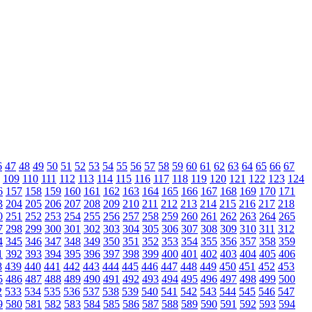
6
47
48
49
50
51
52
53
54
55
56
57
58
59
60
61
62
63
64
65
66
67
109
110
111
112
113
114
115
116
117
118
119
120
121
122
123
124
6
157
158
159
160
161
162
163
164
165
166
167
168
169
170
171
3
204
205
206
207
208
209
210
211
212
213
214
215
216
217
218
0
251
252
253
254
255
256
257
258
259
260
261
262
263
264
265
7
298
299
300
301
302
303
304
305
306
307
308
309
310
311
312
4
345
346
347
348
349
350
351
352
353
354
355
356
357
358
359
1
392
393
394
395
396
397
398
399
400
401
402
403
404
405
406
8
439
440
441
442
443
444
445
446
447
448
449
450
451
452
453
5
486
487
488
489
490
491
492
493
494
495
496
497
498
499
500
2
533
534
535
536
537
538
539
540
541
542
543
544
545
546
547
9
580
581
582
583
584
585
586
587
588
589
590
591
592
593
594