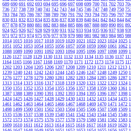
689
690
691
692
693
694
695
696
697
698
699
700
701
702
703
70
736
737
738
739
740
741
742
743
744
745
746
747
748
749
750
75
783
784
785
786
787
788
789
790
791
792
793
794
795
796
797
79
830
831
832
833
834
835
836
837
838
839
840
841
842
843
844
84
877
878
879
880
881
882
883
884
885
886
887
888
889
890
891
89
924
925
926
927
928
929
930
931
932
933
934
935
936
937
938
93
971
972
973
974
975
976
977
978
979
980
981
982
983
984
985
98
1014
1015
1016
1017
1018
1019
1020
1021
1022
1023
1024
1025
1
1051
1052
1053
1054
1055
1056
1057
1058
1059
1060
1061
1062
1
1088
1089
1090
1091
1092
1093
1094
1095
1096
1097
1098
1099
1
1126
1127
1128
1129
1130
1131
1132
1133
1134
1135
1136
1137
11
1164
1165
1166
1167
1168
1169
1170
1171
1172
1173
1174
1175
11
1202
1203
1204
1205
1206
1207
1208
1209
1210
1211
1212
1213
1
1239
1240
1241
1242
1243
1244
1245
1246
1247
1248
1249
1250
1
1276
1277
1278
1279
1280
1281
1282
1283
1284
1285
1286
1287
1
1313
1314
1315
1316
1317
1318
1319
1320
1321
1322
1323
1324
1
1350
1351
1352
1353
1354
1355
1356
1357
1358
1359
1360
1361
1
1387
1388
1389
1390
1391
1392
1393
1394
1395
1396
1397
1398
1
1424
1425
1426
1427
1428
1429
1430
1431
1432
1433
1434
1435
1
1461
1462
1463
1464
1465
1466
1467
1468
1469
1470
1471
1472
1
1498
1499
1500
1501
1502
1503
1504
1505
1506
1507
1508
1509
1
1535
1536
1537
1538
1539
1540
1541
1542
1543
1544
1545
1546
1
1572
1573
1574
1575
1576
1577
1578
1579
1580
1581
1582
1583
1
1609
1610
1611
1612
1613
1614
1615
1616
1617
1618
1619
1620
1
1646
1647
1648
1649
1650
1651
1652
1653
1654
1655
1656
1657
1