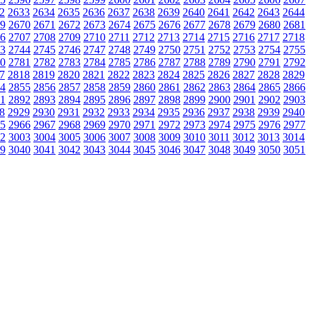
2
2633
2634
2635
2636
2637
2638
2639
2640
2641
2642
2643
2644
9
2670
2671
2672
2673
2674
2675
2676
2677
2678
2679
2680
2681
6
2707
2708
2709
2710
2711
2712
2713
2714
2715
2716
2717
2718
3
2744
2745
2746
2747
2748
2749
2750
2751
2752
2753
2754
2755
0
2781
2782
2783
2784
2785
2786
2787
2788
2789
2790
2791
2792
7
2818
2819
2820
2821
2822
2823
2824
2825
2826
2827
2828
2829
4
2855
2856
2857
2858
2859
2860
2861
2862
2863
2864
2865
2866
1
2892
2893
2894
2895
2896
2897
2898
2899
2900
2901
2902
2903
8
2929
2930
2931
2932
2933
2934
2935
2936
2937
2938
2939
2940
5
2966
2967
2968
2969
2970
2971
2972
2973
2974
2975
2976
2977
2
3003
3004
3005
3006
3007
3008
3009
3010
3011
3012
3013
3014
9
3040
3041
3042
3043
3044
3045
3046
3047
3048
3049
3050
3051