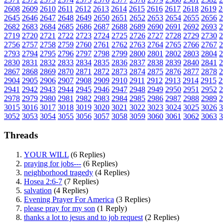
2608
2609
2610
2611
2612
2613
2614
2615
2616
2617
2618
2619
2
2645
2646
2647
2648
2649
2650
2651
2652
2653
2654
2655
2656
2
2682
2683
2684
2685
2686
2687
2688
2689
2690
2691
2692
2693
2
2719
2720
2721
2722
2723
2724
2725
2726
2727
2728
2729
2730
2
2756
2757
2758
2759
2760
2761
2762
2763
2764
2765
2766
2767
2
2793
2794
2795
2796
2797
2798
2799
2800
2801
2802
2803
2804
2
2830
2831
2832
2833
2834
2835
2836
2837
2838
2839
2840
2841
2
2867
2868
2869
2870
2871
2872
2873
2874
2875
2876
2877
2878
2
2904
2905
2906
2907
2908
2909
2910
2911
2912
2913
2914
2915
2
2941
2942
2943
2944
2945
2946
2947
2948
2949
2950
2951
2952
2
2978
2979
2980
2981
2982
2983
2984
2985
2986
2987
2988
2989
2
3015
3016
3017
3018
3019
3020
3021
3022
3023
3024
3025
3026
3
3052
3053
3054
3055
3056
3057
3058
3059
3060
3061
3062
3063
3
Threads
YOUR WILL
(6 Replies)
praying for jobs---
(6 Replies)
neighborhood tragedy
(4 Replies)
Hosea 2:6-7
(7 Replies)
salvation
(4 Replies)
Evening Prayer For America
(3 Replies)
please pray for my son
(1 Reply)
thanks a lot to jesus and to job request
(2 Replies)