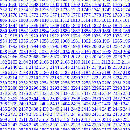
695
1696
1697
1698
1699
1700
1701
1702
1703
1704
1705
1706
170
732
1733
1734
1735
1736
1737
1738
1739
1740
1741
1742
1743
174
769
1770
1771
1772
1773
1774
1775
1776
1777
1778
1779
1780
178
806
1807
1808
1809
1810
1811
1812
1813
1814
1815
1816
1817
181
843
1844
1845
1846
1847
1848
1849
1850
1851
1852
1853
1854
185
880
1881
1882
1883
1884
1885
1886
1887
1888
1889
1890
1891
189
917
1918
1919
1920
1921
1922
1923
1924
1925
1926
1927
1928
192
954
1955
1956
1957
1958
1959
1960
1961
1962
1963
1964
1965
196
991
1992
1993
1994
1995
1996
1997
1998
1999
2000
2001
2002
200
028
2029
2030
2031
2032
2033
2034
2035
2036
2037
2038
2039
204
065
2066
2067
2068
2069
2070
2071
2072
2073
2074
2075
2076
207
102
2103
2104
2105
2106
2107
2108
2109
2110
2111
2112
2113
211
139
2140
2141
2142
2143
2144
2145
2146
2147
2148
2149
2150
215
176
2177
2178
2179
2180
2181
2182
2183
2184
2185
2186
2187
218
213
2214
2215
2216
2217
2218
2219
2220
2221
2222
2223
2224
222
250
2251
2252
2253
2254
2255
2256
2257
2258
2259
2260
2261
226
287
2288
2289
2290
2291
2292
2293
2294
2295
2296
2297
2298
229
324
2325
2326
2327
2328
2329
2330
2331
2332
2333
2334
2335
233
361
2362
2363
2364
2365
2366
2367
2368
2369
2370
2371
2372
237
398
2399
2400
2401
2402
2403
2404
2405
2406
2407
2408
2409
241
435
2436
2437
2438
2439
2440
2441
2442
2443
2444
2445
2446
244
472
2473
2474
2475
2476
2477
2478
2479
2480
2481
2482
2483
248
509
2510
2511
2512
2513
2514
2515
2516
2517
2518
2519
2520
252
546
2547
2548
2549
2550
2551
2552
2553
2554
2555
2556
2557
255
583
2584
2585
2586
2587
2588
2589
2590
2591
2592
2593
2594
259