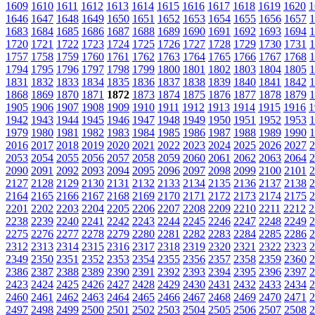
1609
1610
1611
1612
1613
1614
1615
1616
1617
1618
1619
1620
1
1646
1647
1648
1649
1650
1651
1652
1653
1654
1655
1656
1657
1
1683
1684
1685
1686
1687
1688
1689
1690
1691
1692
1693
1694
1
1720
1721
1722
1723
1724
1725
1726
1727
1728
1729
1730
1731
1
1757
1758
1759
1760
1761
1762
1763
1764
1765
1766
1767
1768
1
1794
1795
1796
1797
1798
1799
1800
1801
1802
1803
1804
1805
1
1831
1832
1833
1834
1835
1836
1837
1838
1839
1840
1841
1842
1
1868
1869
1870
1871
1872
1873
1874
1875
1876
1877
1878
1879
1
1905
1906
1907
1908
1909
1910
1911
1912
1913
1914
1915
1916
1
1942
1943
1944
1945
1946
1947
1948
1949
1950
1951
1952
1953
1
1979
1980
1981
1982
1983
1984
1985
1986
1987
1988
1989
1990
1
2016
2017
2018
2019
2020
2021
2022
2023
2024
2025
2026
2027
2
2053
2054
2055
2056
2057
2058
2059
2060
2061
2062
2063
2064
2
2090
2091
2092
2093
2094
2095
2096
2097
2098
2099
2100
2101
2
2127
2128
2129
2130
2131
2132
2133
2134
2135
2136
2137
2138
2
2164
2165
2166
2167
2168
2169
2170
2171
2172
2173
2174
2175
2
2201
2202
2203
2204
2205
2206
2207
2208
2209
2210
2211
2212
2
2238
2239
2240
2241
2242
2243
2244
2245
2246
2247
2248
2249
2
2275
2276
2277
2278
2279
2280
2281
2282
2283
2284
2285
2286
2
2312
2313
2314
2315
2316
2317
2318
2319
2320
2321
2322
2323
2
2349
2350
2351
2352
2353
2354
2355
2356
2357
2358
2359
2360
2
2386
2387
2388
2389
2390
2391
2392
2393
2394
2395
2396
2397
2
2423
2424
2425
2426
2427
2428
2429
2430
2431
2432
2433
2434
2
2460
2461
2462
2463
2464
2465
2466
2467
2468
2469
2470
2471
2
2497
2498
2499
2500
2501
2502
2503
2504
2505
2506
2507
2508
2