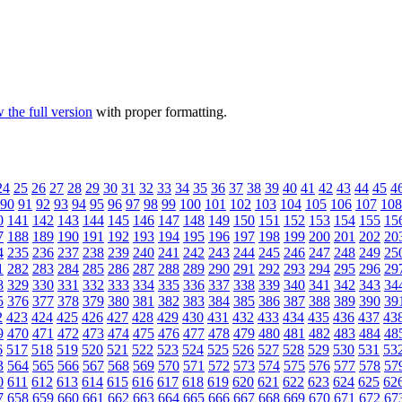
 the full version
with proper formatting.
24
25
26
27
28
29
30
31
32
33
34
35
36
37
38
39
40
41
42
43
44
45
4
90
91
92
93
94
95
96
97
98
99
100
101
102
103
104
105
106
107
108
0
141
142
143
144
145
146
147
148
149
150
151
152
153
154
155
15
7
188
189
190
191
192
193
194
195
196
197
198
199
200
201
202
20
4
235
236
237
238
239
240
241
242
243
244
245
246
247
248
249
25
1
282
283
284
285
286
287
288
289
290
291
292
293
294
295
296
29
8
329
330
331
332
333
334
335
336
337
338
339
340
341
342
343
34
5
376
377
378
379
380
381
382
383
384
385
386
387
388
389
390
39
2
423
424
425
426
427
428
429
430
431
432
433
434
435
436
437
43
9
470
471
472
473
474
475
476
477
478
479
480
481
482
483
484
48
6
517
518
519
520
521
522
523
524
525
526
527
528
529
530
531
53
3
564
565
566
567
568
569
570
571
572
573
574
575
576
577
578
57
0
611
612
613
614
615
616
617
618
619
620
621
622
623
624
625
62
7
658
659
660
661
662
663
664
665
666
667
668
669
670
671
672
67