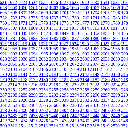
621
1622
1623
1624
1625
1626
1627
1628
1629
1630
1631
1632
163
658
1659
1660
1661
1662
1663
1664
1665
1666
1667
1668
1669
167
695
1696
1697
1698
1699
1700
1701
1702
1703
1704
1705
1706
170
732
1733
1734
1735
1736
1737
1738
1739
1740
1741
1742
1743
174
769
1770
1771
1772
1773
1774
1775
1776
1777
1778
1779
1780
178
806
1807
1808
1809
1810
1811
1812
1813
1814
1815
1816
1817
181
843
1844
1845
1846
1847
1848
1849
1850
1851
1852
1853
1854
185
880
1881
1882
1883
1884
1885
1886
1887
1888
1889
1890
1891
189
917
1918
1919
1920
1921
1922
1923
1924
1925
1926
1927
1928
192
954
1955
1956
1957
1958
1959
1960
1961
1962
1963
1964
1965
196
991
1992
1993
1994
1995
1996
1997
1998
1999
2000
2001
2002
200
028
2029
2030
2031
2032
2033
2034
2035
2036
2037
2038
2039
204
065
2066
2067
2068
2069
2070
2071
2072
2073
2074
2075
2076
207
102
2103
2104
2105
2106
2107
2108
2109
2110
2111
2112
2113
211
139
2140
2141
2142
2143
2144
2145
2146
2147
2148
2149
2150
215
176
2177
2178
2179
2180
2181
2182
2183
2184
2185
2186
2187
218
213
2214
2215
2216
2217
2218
2219
2220
2221
2222
2223
2224
222
250
2251
2252
2253
2254
2255
2256
2257
2258
2259
2260
2261
226
287
2288
2289
2290
2291
2292
2293
2294
2295
2296
2297
2298
229
324
2325
2326
2327
2328
2329
2330
2331
2332
2333
2334
2335
233
361
2362
2363
2364
2365
2366
2367
2368
2369
2370
2371
2372
237
398
2399
2400
2401
2402
2403
2404
2405
2406
2407
2408
2409
241
435
2436
2437
2438
2439
2440
2441
2442
2443
2444
2445
2446
244
472
2473
2474
2475
2476
2477
2478
2479
2480
2481
2482
2483
248
509
2510
2511
2512
2513
2514
2515
2516
2517
2518
2519
2520
252