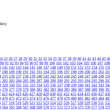
ies)
24
25
26
27
28
29
30
31
32
33
34
35
36
37
38
39
40
41
42
43
44
45
4
90
91
92
93
94
95
96
97
98
99
100
101
102
103
104
105
106
107
108
0
141
142
143
144
145
146
147
148
149
150
151
152
153
154
155
15
7
188
189
190
191
192
193
194
195
196
197
198
199
200
201
202
20
4
235
236
237
238
239
240
241
242
243
244
245
246
247
248
249
25
1
282
283
284
285
286
287
288
289
290
291
292
293
294
295
296
29
8
329
330
331
332
333
334
335
336
337
338
339
340
341
342
343
34
5
376
377
378
379
380
381
382
383
384
385
386
387
388
389
390
39
2
423
424
425
426
427
428
429
430
431
432
433
434
435
436
437
43
9
470
471
472
473
474
475
476
477
478
479
480
481
482
483
484
48
6
517
518
519
520
521
522
523
524
525
526
527
528
529
530
531
53
3
564
565
566
567
568
569
570
571
572
573
574
575
576
577
578
57