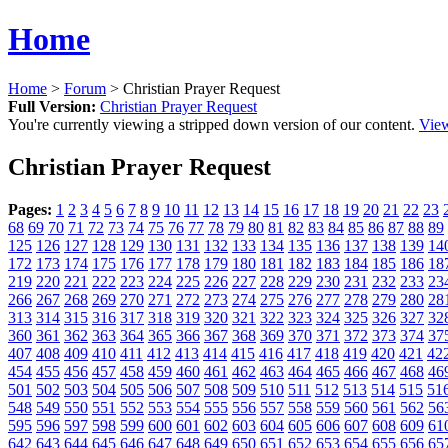
Home
Home
>
Forum
> Christian Prayer Request
Full Version:
Christian Prayer Request
You're currently viewing a stripped down version of our content.
View
Christian Prayer Request
Pages:
1
2
3
4
5
6
7
8
9
10
11
12
13
14
15
16
17
18
19
20
21
22
23
68
69
70
71
72
73
74
75
76
77
78
79
80
81
82
83
84
85
86
87
88
89
125
126
127
128
129
130
131
132
133
134
135
136
137
138
139
14
172
173
174
175
176
177
178
179
180
181
182
183
184
185
186
18
219
220
221
222
223
224
225
226
227
228
229
230
231
232
233
23
266
267
268
269
270
271
272
273
274
275
276
277
278
279
280
28
313
314
315
316
317
318
319
320
321
322
323
324
325
326
327
32
360
361
362
363
364
365
366
367
368
369
370
371
372
373
374
37
407
408
409
410
411
412
413
414
415
416
417
418
419
420
421
42
454
455
456
457
458
459
460
461
462
463
464
465
466
467
468
46
501
502
503
504
505
506
507
508
509
510
511
512
513
514
515
51
548
549
550
551
552
553
554
555
556
557
558
559
560
561
562
56
595
596
597
598
599
600
601
602
603
604
605
606
607
608
609
61
642
643
644
645
646
647
648
649
650
651
652
653
654
655
656
65