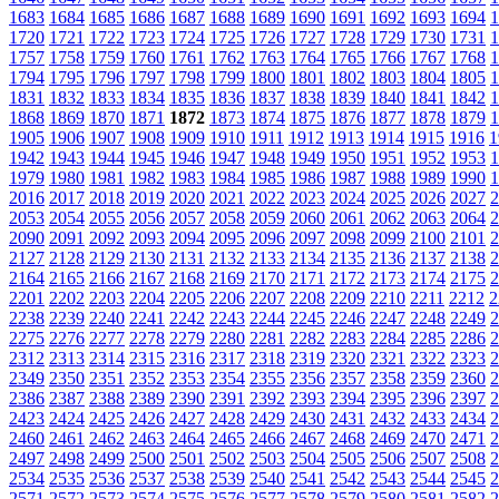
1683
1684
1685
1686
1687
1688
1689
1690
1691
1692
1693
1694
1
1720
1721
1722
1723
1724
1725
1726
1727
1728
1729
1730
1731
1
1757
1758
1759
1760
1761
1762
1763
1764
1765
1766
1767
1768
1
1794
1795
1796
1797
1798
1799
1800
1801
1802
1803
1804
1805
1
1831
1832
1833
1834
1835
1836
1837
1838
1839
1840
1841
1842
1
1868
1869
1870
1871
1872
1873
1874
1875
1876
1877
1878
1879
1
1905
1906
1907
1908
1909
1910
1911
1912
1913
1914
1915
1916
1
1942
1943
1944
1945
1946
1947
1948
1949
1950
1951
1952
1953
1
1979
1980
1981
1982
1983
1984
1985
1986
1987
1988
1989
1990
1
2016
2017
2018
2019
2020
2021
2022
2023
2024
2025
2026
2027
2
2053
2054
2055
2056
2057
2058
2059
2060
2061
2062
2063
2064
2
2090
2091
2092
2093
2094
2095
2096
2097
2098
2099
2100
2101
2
2127
2128
2129
2130
2131
2132
2133
2134
2135
2136
2137
2138
2
2164
2165
2166
2167
2168
2169
2170
2171
2172
2173
2174
2175
2
2201
2202
2203
2204
2205
2206
2207
2208
2209
2210
2211
2212
2
2238
2239
2240
2241
2242
2243
2244
2245
2246
2247
2248
2249
2
2275
2276
2277
2278
2279
2280
2281
2282
2283
2284
2285
2286
2
2312
2313
2314
2315
2316
2317
2318
2319
2320
2321
2322
2323
2
2349
2350
2351
2352
2353
2354
2355
2356
2357
2358
2359
2360
2
2386
2387
2388
2389
2390
2391
2392
2393
2394
2395
2396
2397
2
2423
2424
2425
2426
2427
2428
2429
2430
2431
2432
2433
2434
2
2460
2461
2462
2463
2464
2465
2466
2467
2468
2469
2470
2471
2
2497
2498
2499
2500
2501
2502
2503
2504
2505
2506
2507
2508
2
2534
2535
2536
2537
2538
2539
2540
2541
2542
2543
2544
2545
2
2571
2572
2573
2574
2575
2576
2577
2578
2579
2580
2581
2582
2