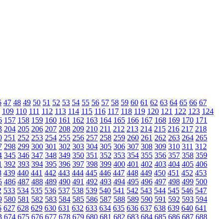
6
47
48
49
50
51
52
53
54
55
56
57
58
59
60
61
62
63
64
65
66
67
109
110
111
112
113
114
115
116
117
118
119
120
121
122
123
124
6
157
158
159
160
161
162
163
164
165
166
167
168
169
170
171
3
204
205
206
207
208
209
210
211
212
213
214
215
216
217
218
0
251
252
253
254
255
256
257
258
259
260
261
262
263
264
265
7
298
299
300
301
302
303
304
305
306
307
308
309
310
311
312
4
345
346
347
348
349
350
351
352
353
354
355
356
357
358
359
1
392
393
394
395
396
397
398
399
400
401
402
403
404
405
406
8
439
440
441
442
443
444
445
446
447
448
449
450
451
452
453
5
486
487
488
489
490
491
492
493
494
495
496
497
498
499
500
2
533
534
535
536
537
538
539
540
541
542
543
544
545
546
547
9
580
581
582
583
584
585
586
587
588
589
590
591
592
593
594
6
627
628
629
630
631
632
633
634
635
636
637
638
639
640
641
3
674
675
676
677
678
679
680
681
682
683
684
685
686
687
688