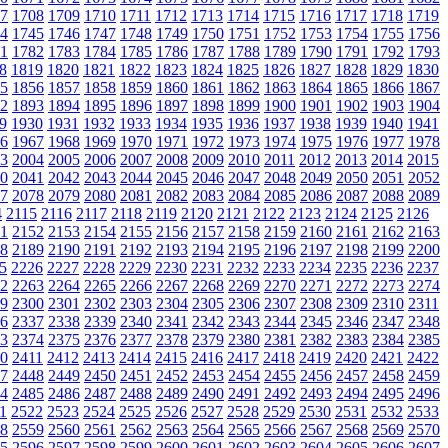
7
1708
1709
1710
1711
1712
1713
1714
1715
1716
1717
1718
1719
4
1745
1746
1747
1748
1749
1750
1751
1752
1753
1754
1755
1756
1
1782
1783
1784
1785
1786
1787
1788
1789
1790
1791
1792
1793
8
1819
1820
1821
1822
1823
1824
1825
1826
1827
1828
1829
1830
5
1856
1857
1858
1859
1860
1861
1862
1863
1864
1865
1866
1867
2
1893
1894
1895
1896
1897
1898
1899
1900
1901
1902
1903
1904
9
1930
1931
1932
1933
1934
1935
1936
1937
1938
1939
1940
1941
6
1967
1968
1969
1970
1971
1972
1973
1974
1975
1976
1977
1978
3
2004
2005
2006
2007
2008
2009
2010
2011
2012
2013
2014
2015
0
2041
2042
2043
2044
2045
2046
2047
2048
2049
2050
2051
2052
7
2078
2079
2080
2081
2082
2083
2084
2085
2086
2087
2088
2089
4
2115
2116
2117
2118
2119
2120
2121
2122
2123
2124
2125
2126
1
2152
2153
2154
2155
2156
2157
2158
2159
2160
2161
2162
2163
8
2189
2190
2191
2192
2193
2194
2195
2196
2197
2198
2199
2200
5
2226
2227
2228
2229
2230
2231
2232
2233
2234
2235
2236
2237
2
2263
2264
2265
2266
2267
2268
2269
2270
2271
2272
2273
2274
9
2300
2301
2302
2303
2304
2305
2306
2307
2308
2309
2310
2311
6
2337
2338
2339
2340
2341
2342
2343
2344
2345
2346
2347
2348
3
2374
2375
2376
2377
2378
2379
2380
2381
2382
2383
2384
2385
0
2411
2412
2413
2414
2415
2416
2417
2418
2419
2420
2421
2422
7
2448
2449
2450
2451
2452
2453
2454
2455
2456
2457
2458
2459
4
2485
2486
2487
2488
2489
2490
2491
2492
2493
2494
2495
2496
1
2522
2523
2524
2525
2526
2527
2528
2529
2530
2531
2532
2533
8
2559
2560
2561
2562
2563
2564
2565
2566
2567
2568
2569
2570
5
2596
2597
2598
2599
2600
2601
2602
2603
2604
2605
2606
2607