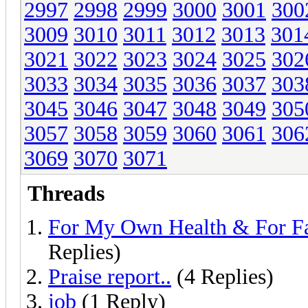
2997
2998
2999
3000
3001
300
3009
3010
3011
3012
3013
301
3021
3022
3023
3024
3025
302
3033
3034
3035
3036
3037
303
3045
3046
3047
3048
3049
305
3057
3058
3059
3060
3061
306
3069
3070
3071
Threads
For My Own Health & For F
Replies)
Praise report..
(4 Replies)
job
(1 Reply)