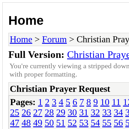
Home
Home
>
Forum
> Christian Pra
Full Version:
Christian Pray
You're currently viewing a stripped down
with proper formatting.
Christian Prayer Request
Pages:
1
2
3
4
5
6
7
8
9
10
11
1
25
26
27
28
29
30
31
32
33
34
47
48
49
50
51
52
53
54
55
56