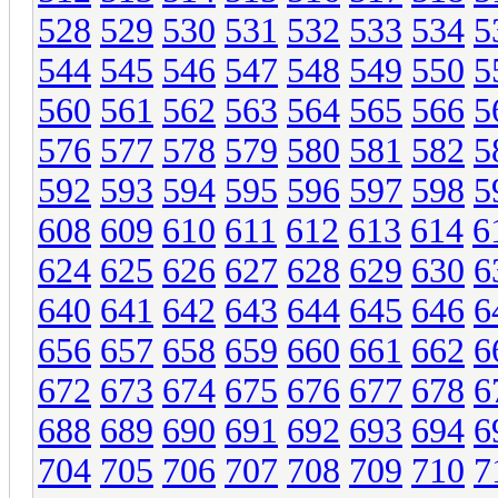
528
529
530
531
532
533
534
5
544
545
546
547
548
549
550
5
560
561
562
563
564
565
566
5
576
577
578
579
580
581
582
5
592
593
594
595
596
597
598
5
608
609
610
611
612
613
614
6
624
625
626
627
628
629
630
6
640
641
642
643
644
645
646
6
656
657
658
659
660
661
662
6
672
673
674
675
676
677
678
6
688
689
690
691
692
693
694
6
704
705
706
707
708
709
710
7