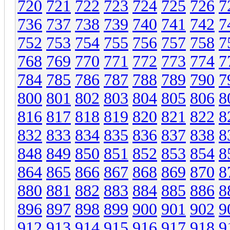
720
721
722
723
724
725
726
7
736
737
738
739
740
741
742
7
752
753
754
755
756
757
758
7
768
769
770
771
772
773
774
7
784
785
786
787
788
789
790
7
800
801
802
803
804
805
806
8
816
817
818
819
820
821
822
8
832
833
834
835
836
837
838
8
848
849
850
851
852
853
854
8
864
865
866
867
868
869
870
8
880
881
882
883
884
885
886
8
896
897
898
899
900
901
902
9
912
913
914
915
916
917
918
9