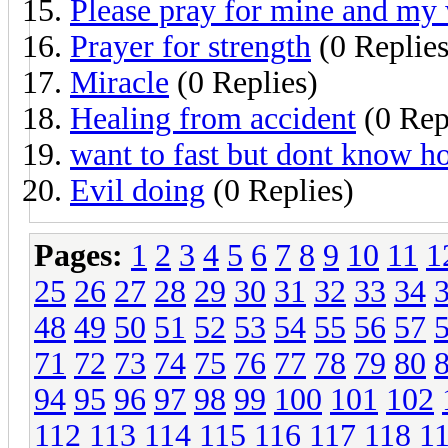
Please pray for mine and my
Prayer for strength
(0 Replies
Miracle
(0 Replies)
Healing from accident
(0 Rep
want to fast but dont know h
Evil doing
(0 Replies)
Pages:
1
2
3
4
5
6
7
8
9
10
11
1
25
26
27
28
29
30
31
32
33
34
48
49
50
51
52
53
54
55
56
57
71
72
73
74
75
76
77
78
79
80
94
95
96
97
98
99
100
101
102
112
113
114
115
116
117
118
1