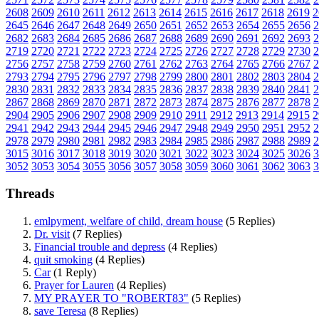
2608
2609
2610
2611
2612
2613
2614
2615
2616
2617
2618
2619
2
2645
2646
2647
2648
2649
2650
2651
2652
2653
2654
2655
2656
2
2682
2683
2684
2685
2686
2687
2688
2689
2690
2691
2692
2693
2
2719
2720
2721
2722
2723
2724
2725
2726
2727
2728
2729
2730
2
2756
2757
2758
2759
2760
2761
2762
2763
2764
2765
2766
2767
2
2793
2794
2795
2796
2797
2798
2799
2800
2801
2802
2803
2804
2
2830
2831
2832
2833
2834
2835
2836
2837
2838
2839
2840
2841
2
2867
2868
2869
2870
2871
2872
2873
2874
2875
2876
2877
2878
2
2904
2905
2906
2907
2908
2909
2910
2911
2912
2913
2914
2915
2
2941
2942
2943
2944
2945
2946
2947
2948
2949
2950
2951
2952
2
2978
2979
2980
2981
2982
2983
2984
2985
2986
2987
2988
2989
2
3015
3016
3017
3018
3019
3020
3021
3022
3023
3024
3025
3026
3
3052
3053
3054
3055
3056
3057
3058
3059
3060
3061
3062
3063
3
Threads
emlpyment, welfare of child, dream house
(5 Replies)
Dr. visit
(7 Replies)
Financial trouble and depress
(4 Replies)
quit smoking
(4 Replies)
Car
(1 Reply)
Prayer for Lauren
(4 Replies)
MY PRAYER TO "ROBERT83"
(5 Replies)
save Teresa
(8 Replies)