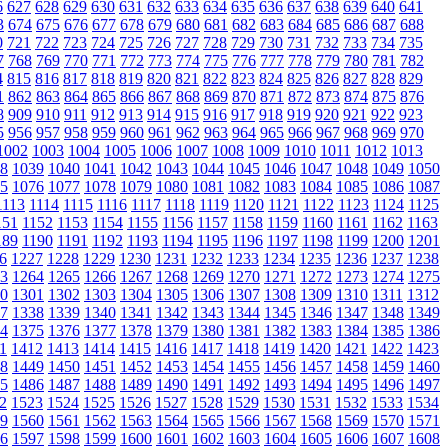
6
627
628
629
630
631
632
633
634
635
636
637
638
639
640
641
3
674
675
676
677
678
679
680
681
682
683
684
685
686
687
688
0
721
722
723
724
725
726
727
728
729
730
731
732
733
734
735
7
768
769
770
771
772
773
774
775
776
777
778
779
780
781
782
4
815
816
817
818
819
820
821
822
823
824
825
826
827
828
829
1
862
863
864
865
866
867
868
869
870
871
872
873
874
875
876
8
909
910
911
912
913
914
915
916
917
918
919
920
921
922
923
5
956
957
958
959
960
961
962
963
964
965
966
967
968
969
970
1002
1003
1004
1005
1006
1007
1008
1009
1010
1011
1012
1013
8
1039
1040
1041
1042
1043
1044
1045
1046
1047
1048
1049
1050
5
1076
1077
1078
1079
1080
1081
1082
1083
1084
1085
1086
1087
1113
1114
1115
1116
1117
1118
1119
1120
1121
1122
1123
1124
1125
151
1152
1153
1154
1155
1156
1157
1158
1159
1160
1161
1162
1163
189
1190
1191
1192
1193
1194
1195
1196
1197
1198
1199
1200
1201
6
1227
1228
1229
1230
1231
1232
1233
1234
1235
1236
1237
1238
3
1264
1265
1266
1267
1268
1269
1270
1271
1272
1273
1274
1275
0
1301
1302
1303
1304
1305
1306
1307
1308
1309
1310
1311
1312
7
1338
1339
1340
1341
1342
1343
1344
1345
1346
1347
1348
1349
4
1375
1376
1377
1378
1379
1380
1381
1382
1383
1384
1385
1386
1
1412
1413
1414
1415
1416
1417
1418
1419
1420
1421
1422
1423
8
1449
1450
1451
1452
1453
1454
1455
1456
1457
1458
1459
1460
5
1486
1487
1488
1489
1490
1491
1492
1493
1494
1495
1496
1497
2
1523
1524
1525
1526
1527
1528
1529
1530
1531
1532
1533
1534
9
1560
1561
1562
1563
1564
1565
1566
1567
1568
1569
1570
1571
6
1597
1598
1599
1600
1601
1602
1603
1604
1605
1606
1607
1608