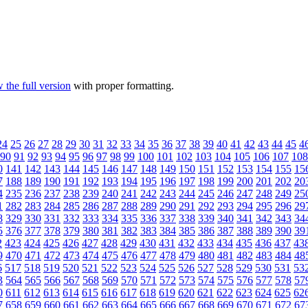
 the full version
with proper formatting.
24
25
26
27
28
29
30
31
32
33
34
35
36
37
38
39
40
41
42
43
44
45
4
90
91
92
93
94
95
96
97
98
99
100
101
102
103
104
105
106
107
108
0
141
142
143
144
145
146
147
148
149
150
151
152
153
154
155
15
7
188
189
190
191
192
193
194
195
196
197
198
199
200
201
202
20
4
235
236
237
238
239
240
241
242
243
244
245
246
247
248
249
25
1
282
283
284
285
286
287
288
289
290
291
292
293
294
295
296
29
8
329
330
331
332
333
334
335
336
337
338
339
340
341
342
343
34
5
376
377
378
379
380
381
382
383
384
385
386
387
388
389
390
39
2
423
424
425
426
427
428
429
430
431
432
433
434
435
436
437
43
9
470
471
472
473
474
475
476
477
478
479
480
481
482
483
484
48
6
517
518
519
520
521
522
523
524
525
526
527
528
529
530
531
53
3
564
565
566
567
568
569
570
571
572
573
574
575
576
577
578
57
0
611
612
613
614
615
616
617
618
619
620
621
622
623
624
625
62
7
658
659
660
661
662
663
664
665
666
667
668
669
670
671
672
67