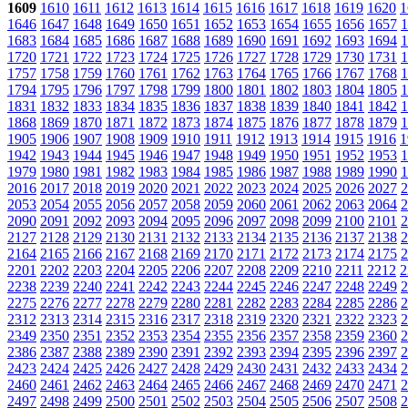
1609
1610
1611
1612
1613
1614
1615
1616
1617
1618
1619
1620
1
1646
1647
1648
1649
1650
1651
1652
1653
1654
1655
1656
1657
1
1683
1684
1685
1686
1687
1688
1689
1690
1691
1692
1693
1694
1
1720
1721
1722
1723
1724
1725
1726
1727
1728
1729
1730
1731
1
1757
1758
1759
1760
1761
1762
1763
1764
1765
1766
1767
1768
1
1794
1795
1796
1797
1798
1799
1800
1801
1802
1803
1804
1805
1
1831
1832
1833
1834
1835
1836
1837
1838
1839
1840
1841
1842
1
1868
1869
1870
1871
1872
1873
1874
1875
1876
1877
1878
1879
1
1905
1906
1907
1908
1909
1910
1911
1912
1913
1914
1915
1916
1
1942
1943
1944
1945
1946
1947
1948
1949
1950
1951
1952
1953
1
1979
1980
1981
1982
1983
1984
1985
1986
1987
1988
1989
1990
1
2016
2017
2018
2019
2020
2021
2022
2023
2024
2025
2026
2027
2
2053
2054
2055
2056
2057
2058
2059
2060
2061
2062
2063
2064
2
2090
2091
2092
2093
2094
2095
2096
2097
2098
2099
2100
2101
2
2127
2128
2129
2130
2131
2132
2133
2134
2135
2136
2137
2138
2
2164
2165
2166
2167
2168
2169
2170
2171
2172
2173
2174
2175
2
2201
2202
2203
2204
2205
2206
2207
2208
2209
2210
2211
2212
2
2238
2239
2240
2241
2242
2243
2244
2245
2246
2247
2248
2249
2
2275
2276
2277
2278
2279
2280
2281
2282
2283
2284
2285
2286
2
2312
2313
2314
2315
2316
2317
2318
2319
2320
2321
2322
2323
2
2349
2350
2351
2352
2353
2354
2355
2356
2357
2358
2359
2360
2
2386
2387
2388
2389
2390
2391
2392
2393
2394
2395
2396
2397
2
2423
2424
2425
2426
2427
2428
2429
2430
2431
2432
2433
2434
2
2460
2461
2462
2463
2464
2465
2466
2467
2468
2469
2470
2471
2
2497
2498
2499
2500
2501
2502
2503
2504
2505
2506
2507
2508
2