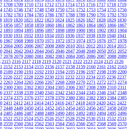
7
1708
1709
1710
1711
1712
1713
1714
1715
1716
1717
1718
1719
4
1745
1746
1747
1748
1749
1750
1751
1752
1753
1754
1755
1756
1
1782
1783
1784
1785
1786
1787
1788
1789
1790
1791
1792
1793
8
1819
1820
1821
1822
1823
1824
1825
1826
1827
1828
1829
1830
5
1856
1857
1858
1859
1860
1861
1862
1863
1864
1865
1866
1867
2
1893
1894
1895
1896
1897
1898
1899
1900
1901
1902
1903
1904
9
1930
1931
1932
1933
1934
1935
1936
1937
1938
1939
1940
1941
6
1967
1968
1969
1970
1971
1972
1973
1974
1975
1976
1977
1978
3
2004
2005
2006
2007
2008
2009
2010
2011
2012
2013
2014
2015
0
2041
2042
2043
2044
2045
2046
2047
2048
2049
2050
2051
2052
7
2078
2079
2080
2081
2082
2083
2084
2085
2086
2087
2088
2089
4
2115
2116
2117
2118
2119
2120
2121
2122
2123
2124
2125
2126
1
2152
2153
2154
2155
2156
2157
2158
2159
2160
2161
2162
2163
8
2189
2190
2191
2192
2193
2194
2195
2196
2197
2198
2199
2200
5
2226
2227
2228
2229
2230
2231
2232
2233
2234
2235
2236
2237
2
2263
2264
2265
2266
2267
2268
2269
2270
2271
2272
2273
2274
9
2300
2301
2302
2303
2304
2305
2306
2307
2308
2309
2310
2311
6
2337
2338
2339
2340
2341
2342
2343
2344
2345
2346
2347
2348
3
2374
2375
2376
2377
2378
2379
2380
2381
2382
2383
2384
2385
0
2411
2412
2413
2414
2415
2416
2417
2418
2419
2420
2421
2422
7
2448
2449
2450
2451
2452
2453
2454
2455
2456
2457
2458
2459
4
2485
2486
2487
2488
2489
2490
2491
2492
2493
2494
2495
2496
1
2522
2523
2524
2525
2526
2527
2528
2529
2530
2531
2532
2533
8
2559
2560
2561
2562
2563
2564
2565
2566
2567
2568
2569
2570
5
2596
2597
2598
2599
2600
2601
2602
2603
2604
2605
2606
2607