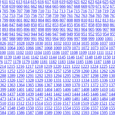
0
611
612
613
614
615
616
617
618
619
620
621
622
623
624
625
62
7
658
659
660
661
662
663
664
665
666
667
668
669
670
671
672
67
4
705
706
707
708
709
710
711
712
713
714
715
716
717
718
719
72
1
752
753
754
755
756
757
758
759
760
761
762
763
764
765
766
76
8
799
800
801
802
803
804
805
806
807
808
809
810
811
812
813
81
5
846
847
848
849
850
851
852
853
854
855
856
857
858
859
860
86
2
893
894
895
896
897
898
899
900
901
902
903
904
905
906
907
90
9
940
941
942
943
944
945
946
947
948
949
950
951
952
953
954
95
6
987
988
989
990
991
992
993
994
995
996
997
998
999
1000
1001
026
1027
1028
1029
1030
1031
1032
1033
1034
1035
1036
1037
103
063
1064
1065
1066
1067
1068
1069
1070
1071
1072
1073
1074
107
100
1101
1102
1103
1104
1105
1106
1107
1108
1109
1110
1111
1112
38
1139
1140
1141
1142
1143
1144
1145
1146
1147
1148
1149
1150
1
76
1177
1178
1179
1180
1181
1182
1183
1184
1185
1186
1187
1188
1
214
1215
1216
1217
1218
1219
1220
1221
1222
1223
1224
1225
122
251
1252
1253
1254
1255
1256
1257
1258
1259
1260
1261
1262
126
288
1289
1290
1291
1292
1293
1294
1295
1296
1297
1298
1299
130
325
1326
1327
1328
1329
1330
1331
1332
1333
1334
1335
1336
133
362
1363
1364
1365
1366
1367
1368
1369
1370
1371
1372
1373
137
399
1400
1401
1402
1403
1404
1405
1406
1407
1408
1409
1410
141
436
1437
1438
1439
1440
1441
1442
1443
1444
1445
1446
1447
144
473
1474
1475
1476
1477
1478
1479
1480
1481
1482
1483
1484
148
510
1511
1512
1513
1514
1515
1516
1517
1518
1519
1520
1521
152
547
1548
1549
1550
1551
1552
1553
1554
1555
1556
1557
1558
155
584
1585
1586
1587
1588
1589
1590
1591
1592
1593
1594
1595
159