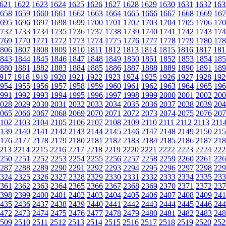
621
1622
1623
1624
1625
1626
1627
1628
1629
1630
1631
1632
163
658
1659
1660
1661
1662
1663
1664
1665
1666
1667
1668
1669
167
695
1696
1697
1698
1699
1700
1701
1702
1703
1704
1705
1706
170
732
1733
1734
1735
1736
1737
1738
1739
1740
1741
1742
1743
174
769
1770
1771
1772
1773
1774
1775
1776
1777
1778
1779
1780
178
806
1807
1808
1809
1810
1811
1812
1813
1814
1815
1816
1817
181
843
1844
1845
1846
1847
1848
1849
1850
1851
1852
1853
1854
185
880
1881
1882
1883
1884
1885
1886
1887
1888
1889
1890
1891
189
917
1918
1919
1920
1921
1922
1923
1924
1925
1926
1927
1928
192
954
1955
1956
1957
1958
1959
1960
1961
1962
1963
1964
1965
196
991
1992
1993
1994
1995
1996
1997
1998
1999
2000
2001
2002
200
028
2029
2030
2031
2032
2033
2034
2035
2036
2037
2038
2039
204
065
2066
2067
2068
2069
2070
2071
2072
2073
2074
2075
2076
207
102
2103
2104
2105
2106
2107
2108
2109
2110
2111
2112
2113
211
139
2140
2141
2142
2143
2144
2145
2146
2147
2148
2149
2150
215
176
2177
2178
2179
2180
2181
2182
2183
2184
2185
2186
2187
218
213
2214
2215
2216
2217
2218
2219
2220
2221
2222
2223
2224
222
250
2251
2252
2253
2254
2255
2256
2257
2258
2259
2260
2261
226
287
2288
2289
2290
2291
2292
2293
2294
2295
2296
2297
2298
229
324
2325
2326
2327
2328
2329
2330
2331
2332
2333
2334
2335
233
361
2362
2363
2364
2365
2366
2367
2368
2369
2370
2371
2372
237
398
2399
2400
2401
2402
2403
2404
2405
2406
2407
2408
2409
241
435
2436
2437
2438
2439
2440
2441
2442
2443
2444
2445
2446
244
472
2473
2474
2475
2476
2477
2478
2479
2480
2481
2482
2483
248
509
2510
2511
2512
2513
2514
2515
2516
2517
2518
2519
2520
252