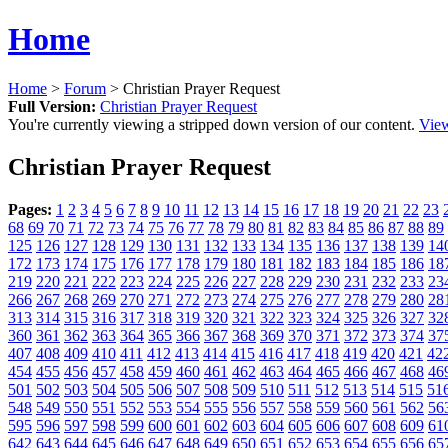
Home
Home
>
Forum
> Christian Prayer Request
Full Version:
Christian Prayer Request
You're currently viewing a stripped down version of our content.
View
Christian Prayer Request
Pages:
1
2
3
4
5
6
7
8
9
10
11
12
13
14
15
16
17
18
19
20
21
22
23
68
69
70
71
72
73
74
75
76
77
78
79
80
81
82
83
84
85
86
87
88
89
125
126
127
128
129
130
131
132
133
134
135
136
137
138
139
14
172
173
174
175
176
177
178
179
180
181
182
183
184
185
186
18
219
220
221
222
223
224
225
226
227
228
229
230
231
232
233
23
266
267
268
269
270
271
272
273
274
275
276
277
278
279
280
28
313
314
315
316
317
318
319
320
321
322
323
324
325
326
327
32
360
361
362
363
364
365
366
367
368
369
370
371
372
373
374
37
407
408
409
410
411
412
413
414
415
416
417
418
419
420
421
42
454
455
456
457
458
459
460
461
462
463
464
465
466
467
468
46
501
502
503
504
505
506
507
508
509
510
511
512
513
514
515
51
548
549
550
551
552
553
554
555
556
557
558
559
560
561
562
56
595
596
597
598
599
600
601
602
603
604
605
606
607
608
609
61
642
643
644
645
646
647
648
649
650
651
652
653
654
655
656
65