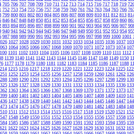
4
705
706
707
708
709
710
711
712
713
714
715
716
717
718
719
72
1
752
753
754
755
756
757
758
759
760
761
762
763
764
765
766
76
8
799
800
801
802
803
804
805
806
807
808
809
810
811
812
813
81
5
846
847
848
849
850
851
852
853
854
855
856
857
858
859
860
86
2
893
894
895
896
897
898
899
900
901
902
903
904
905
906
907
90
9
940
941
942
943
944
945
946
947
948
949
950
951
952
953
954
95
6
987
988
989
990
991
992
993
994
995
996
997
998
999
1000
1001
026
1027
1028
1029
1030
1031
1032
1033
1034
1035
1036
1037
103
063
1064
1065
1066
1067
1068
1069
1070
1071
1072
1073
1074
107
100
1101
1102
1103
1104
1105
1106
1107
1108
1109
1110
1111
1112
38
1139
1140
1141
1142
1143
1144
1145
1146
1147
1148
1149
1150
1
76
1177
1178
1179
1180
1181
1182
1183
1184
1185
1186
1187
1188
1
214
1215
1216
1217
1218
1219
1220
1221
1222
1223
1224
1225
122
251
1252
1253
1254
1255
1256
1257
1258
1259
1260
1261
1262
126
288
1289
1290
1291
1292
1293
1294
1295
1296
1297
1298
1299
130
325
1326
1327
1328
1329
1330
1331
1332
1333
1334
1335
1336
133
362
1363
1364
1365
1366
1367
1368
1369
1370
1371
1372
1373
137
399
1400
1401
1402
1403
1404
1405
1406
1407
1408
1409
1410
141
436
1437
1438
1439
1440
1441
1442
1443
1444
1445
1446
1447
144
473
1474
1475
1476
1477
1478
1479
1480
1481
1482
1483
1484
148
510
1511
1512
1513
1514
1515
1516
1517
1518
1519
1520
1521
152
547
1548
1549
1550
1551
1552
1553
1554
1555
1556
1557
1558
155
584
1585
1586
1587
1588
1589
1590
1591
1592
1593
1594
1595
159
621
1622
1623
1624
1625
1626
1627
1628
1629
1630
1631
1632
163
658
1659
1660
1661
1662
1663
1664
1665
1666
1667
1668
1669
167