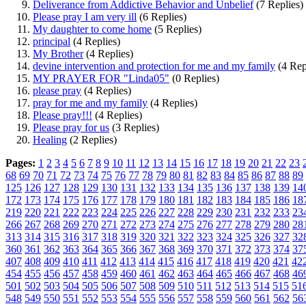
Deliverance from Addictive Behavior and Unbelief
(7 Replies)
Please pray I am very ill
(6 Replies)
My daughter to come home
(5 Replies)
principal
(4 Replies)
My Brother
(4 Replies)
devine intervention and protection for me and my family
(4 Rep
MY PRAYER FOR "Linda05"
(0 Replies)
please pray
(4 Replies)
pray for me and my family
(4 Replies)
Please pray!!!
(4 Replies)
Please pray for us
(3 Replies)
Healing
(2 Replies)
Pages:
1
2
3
4
5
6
7
8
9
10
11
12
13
14
15
16
17
18
19
20
21
22
23
68
69
70
71
72
73
74
75
76
77
78
79
80
81
82
83
84
85
86
87
88
89
125
126
127
128
129
130
131
132
133
134
135
136
137
138
139
14
172
173
174
175
176
177
178
179
180
181
182
183
184
185
186
18
219
220
221
222
223
224
225
226
227
228
229
230
231
232
233
23
266
267
268
269
270
271
272
273
274
275
276
277
278
279
280
28
313
314
315
316
317
318
319
320
321
322
323
324
325
326
327
32
360
361
362
363
364
365
366
367
368
369
370
371
372
373
374
37
407
408
409
410
411
412
413
414
415
416
417
418
419
420
421
42
454
455
456
457
458
459
460
461
462
463
464
465
466
467
468
46
501
502
503
504
505
506
507
508
509
510
511
512
513
514
515
51
548
549
550
551
552
553
554
555
556
557
558
559
560
561
562
56