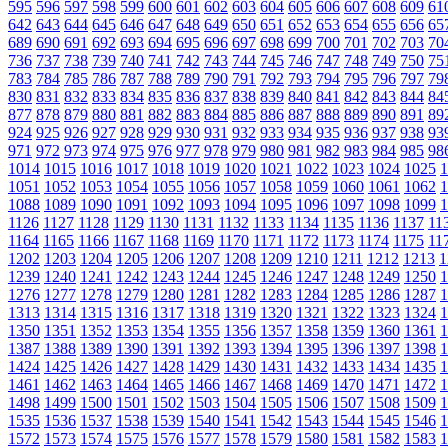
595
596
597
598
599
600
601
602
603
604
605
606
607
608
609
61
642
643
644
645
646
647
648
649
650
651
652
653
654
655
656
65
689
690
691
692
693
694
695
696
697
698
699
700
701
702
703
70
736
737
738
739
740
741
742
743
744
745
746
747
748
749
750
75
783
784
785
786
787
788
789
790
791
792
793
794
795
796
797
79
830
831
832
833
834
835
836
837
838
839
840
841
842
843
844
84
877
878
879
880
881
882
883
884
885
886
887
888
889
890
891
89
924
925
926
927
928
929
930
931
932
933
934
935
936
937
938
93
971
972
973
974
975
976
977
978
979
980
981
982
983
984
985
98
1014
1015
1016
1017
1018
1019
1020
1021
1022
1023
1024
1025
1
1051
1052
1053
1054
1055
1056
1057
1058
1059
1060
1061
1062
1
1088
1089
1090
1091
1092
1093
1094
1095
1096
1097
1098
1099
1
1126
1127
1128
1129
1130
1131
1132
1133
1134
1135
1136
1137
11
1164
1165
1166
1167
1168
1169
1170
1171
1172
1173
1174
1175
11
1202
1203
1204
1205
1206
1207
1208
1209
1210
1211
1212
1213
1
1239
1240
1241
1242
1243
1244
1245
1246
1247
1248
1249
1250
1
1276
1277
1278
1279
1280
1281
1282
1283
1284
1285
1286
1287
1
1313
1314
1315
1316
1317
1318
1319
1320
1321
1322
1323
1324
1
1350
1351
1352
1353
1354
1355
1356
1357
1358
1359
1360
1361
1
1387
1388
1389
1390
1391
1392
1393
1394
1395
1396
1397
1398
1
1424
1425
1426
1427
1428
1429
1430
1431
1432
1433
1434
1435
1
1461
1462
1463
1464
1465
1466
1467
1468
1469
1470
1471
1472
1
1498
1499
1500
1501
1502
1503
1504
1505
1506
1507
1508
1509
1
1535
1536
1537
1538
1539
1540
1541
1542
1543
1544
1545
1546
1
1572
1573
1574
1575
1576
1577
1578
1579
1580
1581
1582
1583
1