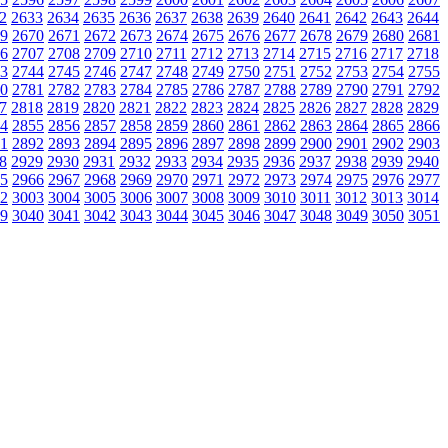
2
2633
2634
2635
2636
2637
2638
2639
2640
2641
2642
2643
2644
9
2670
2671
2672
2673
2674
2675
2676
2677
2678
2679
2680
2681
6
2707
2708
2709
2710
2711
2712
2713
2714
2715
2716
2717
2718
3
2744
2745
2746
2747
2748
2749
2750
2751
2752
2753
2754
2755
0
2781
2782
2783
2784
2785
2786
2787
2788
2789
2790
2791
2792
7
2818
2819
2820
2821
2822
2823
2824
2825
2826
2827
2828
2829
4
2855
2856
2857
2858
2859
2860
2861
2862
2863
2864
2865
2866
1
2892
2893
2894
2895
2896
2897
2898
2899
2900
2901
2902
2903
8
2929
2930
2931
2932
2933
2934
2935
2936
2937
2938
2939
2940
5
2966
2967
2968
2969
2970
2971
2972
2973
2974
2975
2976
2977
2
3003
3004
3005
3006
3007
3008
3009
3010
3011
3012
3013
3014
9
3040
3041
3042
3043
3044
3045
3046
3047
3048
3049
3050
3051