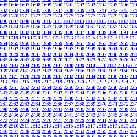
695
1696
1697
1698
1699
1700
1701
1702
1703
1704
1705
1706
170
732
1733
1734
1735
1736
1737
1738
1739
1740
1741
1742
1743
174
769
1770
1771
1772
1773
1774
1775
1776
1777
1778
1779
1780
178
806
1807
1808
1809
1810
1811
1812
1813
1814
1815
1816
1817
181
843
1844
1845
1846
1847
1848
1849
1850
1851
1852
1853
1854
185
880
1881
1882
1883
1884
1885
1886
1887
1888
1889
1890
1891
189
917
1918
1919
1920
1921
1922
1923
1924
1925
1926
1927
1928
192
954
1955
1956
1957
1958
1959
1960
1961
1962
1963
1964
1965
196
991
1992
1993
1994
1995
1996
1997
1998
1999
2000
2001
2002
200
028
2029
2030
2031
2032
2033
2034
2035
2036
2037
2038
2039
204
065
2066
2067
2068
2069
2070
2071
2072
2073
2074
2075
2076
207
102
2103
2104
2105
2106
2107
2108
2109
2110
2111
2112
2113
211
139
2140
2141
2142
2143
2144
2145
2146
2147
2148
2149
2150
215
176
2177
2178
2179
2180
2181
2182
2183
2184
2185
2186
2187
218
213
2214
2215
2216
2217
2218
2219
2220
2221
2222
2223
2224
222
250
2251
2252
2253
2254
2255
2256
2257
2258
2259
2260
2261
226
287
2288
2289
2290
2291
2292
2293
2294
2295
2296
2297
2298
229
324
2325
2326
2327
2328
2329
2330
2331
2332
2333
2334
2335
233
361
2362
2363
2364
2365
2366
2367
2368
2369
2370
2371
2372
237
398
2399
2400
2401
2402
2403
2404
2405
2406
2407
2408
2409
241
435
2436
2437
2438
2439
2440
2441
2442
2443
2444
2445
2446
244
472
2473
2474
2475
2476
2477
2478
2479
2480
2481
2482
2483
248
509
2510
2511
2512
2513
2514
2515
2516
2517
2518
2519
2520
252
546
2547
2548
2549
2550
2551
2552
2553
2554
2555
2556
2557
255
583
2584
2585
2586
2587
2588
2589
2590
2591
2592
2593
2594
259