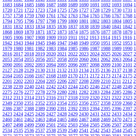
1683
1684
1685
1686
1687
1688
1689
1690
1691
1692
1693
1694
1
1720
1721
1722
1723
1724
1725
1726
1727
1728
1729
1730
1731
1
1757
1758
1759
1760
1761
1762
1763
1764
1765
1766
1767
1768
1
1794
1795
1796
1797
1798
1799
1800
1801
1802
1803
1804
1805
1
1831
1832
1833
1834
1835
1836
1837
1838
1839
1840
1841
1842
1
1868
1869
1870
1871
1872
1873
1874
1875
1876
1877
1878
1879
1
1905
1906
1907
1908
1909
1910
1911
1912
1913
1914
1915
1916
1
1942
1943
1944
1945
1946
1947
1948
1949
1950
1951
1952
1953
1
1979
1980
1981
1982
1983
1984
1985
1986
1987
1988
1989
1990
1
2016
2017
2018
2019
2020
2021
2022
2023
2024
2025
2026
2027
2
2053
2054
2055
2056
2057
2058
2059
2060
2061
2062
2063
2064
2
2090
2091
2092
2093
2094
2095
2096
2097
2098
2099
2100
2101
2
2127
2128
2129
2130
2131
2132
2133
2134
2135
2136
2137
2138
2
2164
2165
2166
2167
2168
2169
2170
2171
2172
2173
2174
2175
2
2201
2202
2203
2204
2205
2206
2207
2208
2209
2210
2211
2212
2
2238
2239
2240
2241
2242
2243
2244
2245
2246
2247
2248
2249
2
2275
2276
2277
2278
2279
2280
2281
2282
2283
2284
2285
2286
2
2312
2313
2314
2315
2316
2317
2318
2319
2320
2321
2322
2323
2
2349
2350
2351
2352
2353
2354
2355
2356
2357
2358
2359
2360
2
2386
2387
2388
2389
2390
2391
2392
2393
2394
2395
2396
2397
2
2423
2424
2425
2426
2427
2428
2429
2430
2431
2432
2433
2434
2
2460
2461
2462
2463
2464
2465
2466
2467
2468
2469
2470
2471
2
2497
2498
2499
2500
2501
2502
2503
2504
2505
2506
2507
2508
2
2534
2535
2536
2537
2538
2539
2540
2541
2542
2543
2544
2545
2
2571
2572
2573
2574
2575
2576
2577
2578
2579
2580
2581
2582
2