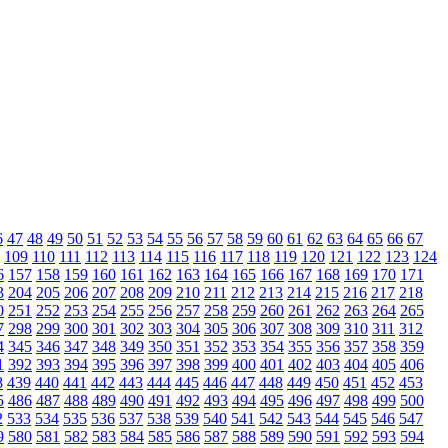
6
47
48
49
50
51
52
53
54
55
56
57
58
59
60
61
62
63
64
65
66
67
109
110
111
112
113
114
115
116
117
118
119
120
121
122
123
124
6
157
158
159
160
161
162
163
164
165
166
167
168
169
170
171
3
204
205
206
207
208
209
210
211
212
213
214
215
216
217
218
0
251
252
253
254
255
256
257
258
259
260
261
262
263
264
265
7
298
299
300
301
302
303
304
305
306
307
308
309
310
311
312
4
345
346
347
348
349
350
351
352
353
354
355
356
357
358
359
1
392
393
394
395
396
397
398
399
400
401
402
403
404
405
406
8
439
440
441
442
443
444
445
446
447
448
449
450
451
452
453
5
486
487
488
489
490
491
492
493
494
495
496
497
498
499
500
2
533
534
535
536
537
538
539
540
541
542
543
544
545
546
547
9
580
581
582
583
584
585
586
587
588
589
590
591
592
593
594