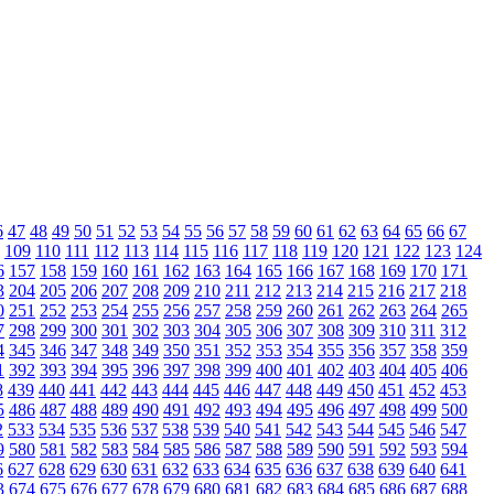
6
47
48
49
50
51
52
53
54
55
56
57
58
59
60
61
62
63
64
65
66
67
109
110
111
112
113
114
115
116
117
118
119
120
121
122
123
124
6
157
158
159
160
161
162
163
164
165
166
167
168
169
170
171
3
204
205
206
207
208
209
210
211
212
213
214
215
216
217
218
0
251
252
253
254
255
256
257
258
259
260
261
262
263
264
265
7
298
299
300
301
302
303
304
305
306
307
308
309
310
311
312
4
345
346
347
348
349
350
351
352
353
354
355
356
357
358
359
1
392
393
394
395
396
397
398
399
400
401
402
403
404
405
406
8
439
440
441
442
443
444
445
446
447
448
449
450
451
452
453
5
486
487
488
489
490
491
492
493
494
495
496
497
498
499
500
2
533
534
535
536
537
538
539
540
541
542
543
544
545
546
547
9
580
581
582
583
584
585
586
587
588
589
590
591
592
593
594
6
627
628
629
630
631
632
633
634
635
636
637
638
639
640
641
3
674
675
676
677
678
679
680
681
682
683
684
685
686
687
688