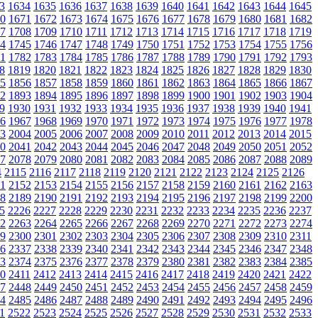
3
1634
1635
1636
1637
1638
1639
1640
1641
1642
1643
1644
1645
0
1671
1672
1673
1674
1675
1676
1677
1678
1679
1680
1681
1682
7
1708
1709
1710
1711
1712
1713
1714
1715
1716
1717
1718
1719
4
1745
1746
1747
1748
1749
1750
1751
1752
1753
1754
1755
1756
1
1782
1783
1784
1785
1786
1787
1788
1789
1790
1791
1792
1793
8
1819
1820
1821
1822
1823
1824
1825
1826
1827
1828
1829
1830
5
1856
1857
1858
1859
1860
1861
1862
1863
1864
1865
1866
1867
2
1893
1894
1895
1896
1897
1898
1899
1900
1901
1902
1903
1904
9
1930
1931
1932
1933
1934
1935
1936
1937
1938
1939
1940
1941
6
1967
1968
1969
1970
1971
1972
1973
1974
1975
1976
1977
1978
3
2004
2005
2006
2007
2008
2009
2010
2011
2012
2013
2014
2015
0
2041
2042
2043
2044
2045
2046
2047
2048
2049
2050
2051
2052
7
2078
2079
2080
2081
2082
2083
2084
2085
2086
2087
2088
2089
4
2115
2116
2117
2118
2119
2120
2121
2122
2123
2124
2125
2126
1
2152
2153
2154
2155
2156
2157
2158
2159
2160
2161
2162
2163
8
2189
2190
2191
2192
2193
2194
2195
2196
2197
2198
2199
2200
5
2226
2227
2228
2229
2230
2231
2232
2233
2234
2235
2236
2237
2
2263
2264
2265
2266
2267
2268
2269
2270
2271
2272
2273
2274
9
2300
2301
2302
2303
2304
2305
2306
2307
2308
2309
2310
2311
6
2337
2338
2339
2340
2341
2342
2343
2344
2345
2346
2347
2348
3
2374
2375
2376
2377
2378
2379
2380
2381
2382
2383
2384
2385
0
2411
2412
2413
2414
2415
2416
2417
2418
2419
2420
2421
2422
7
2448
2449
2450
2451
2452
2453
2454
2455
2456
2457
2458
2459
4
2485
2486
2487
2488
2489
2490
2491
2492
2493
2494
2495
2496
1
2522
2523
2524
2525
2526
2527
2528
2529
2530
2531
2532
2533