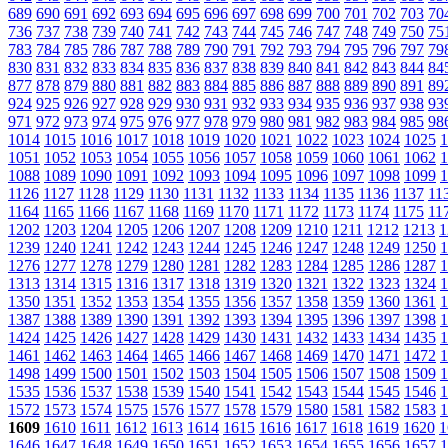
689
690
691
692
693
694
695
696
697
698
699
700
701
702
703
70
736
737
738
739
740
741
742
743
744
745
746
747
748
749
750
75
783
784
785
786
787
788
789
790
791
792
793
794
795
796
797
79
830
831
832
833
834
835
836
837
838
839
840
841
842
843
844
84
877
878
879
880
881
882
883
884
885
886
887
888
889
890
891
89
924
925
926
927
928
929
930
931
932
933
934
935
936
937
938
93
971
972
973
974
975
976
977
978
979
980
981
982
983
984
985
98
1014
1015
1016
1017
1018
1019
1020
1021
1022
1023
1024
1025
1
1051
1052
1053
1054
1055
1056
1057
1058
1059
1060
1061
1062
1
1088
1089
1090
1091
1092
1093
1094
1095
1096
1097
1098
1099
1
1126
1127
1128
1129
1130
1131
1132
1133
1134
1135
1136
1137
11
1164
1165
1166
1167
1168
1169
1170
1171
1172
1173
1174
1175
11
1202
1203
1204
1205
1206
1207
1208
1209
1210
1211
1212
1213
1
1239
1240
1241
1242
1243
1244
1245
1246
1247
1248
1249
1250
1
1276
1277
1278
1279
1280
1281
1282
1283
1284
1285
1286
1287
1
1313
1314
1315
1316
1317
1318
1319
1320
1321
1322
1323
1324
1
1350
1351
1352
1353
1354
1355
1356
1357
1358
1359
1360
1361
1
1387
1388
1389
1390
1391
1392
1393
1394
1395
1396
1397
1398
1
1424
1425
1426
1427
1428
1429
1430
1431
1432
1433
1434
1435
1
1461
1462
1463
1464
1465
1466
1467
1468
1469
1470
1471
1472
1
1498
1499
1500
1501
1502
1503
1504
1505
1506
1507
1508
1509
1
1535
1536
1537
1538
1539
1540
1541
1542
1543
1544
1545
1546
1
1572
1573
1574
1575
1576
1577
1578
1579
1580
1581
1582
1583
1
1609
1610
1611
1612
1613
1614
1615
1616
1617
1618
1619
1620
1
1646
1647
1648
1649
1650
1651
1652
1653
1654
1655
1656
1657
1