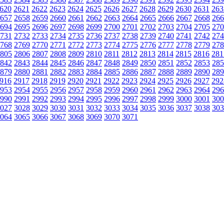
620
2621
2622
2623
2624
2625
2626
2627
2628
2629
2630
2631
263
657
2658
2659
2660
2661
2662
2663
2664
2665
2666
2667
2668
266
694
2695
2696
2697
2698
2699
2700
2701
2702
2703
2704
2705
270
731
2732
2733
2734
2735
2736
2737
2738
2739
2740
2741
2742
274
768
2769
2770
2771
2772
2773
2774
2775
2776
2777
2778
2779
278
805
2806
2807
2808
2809
2810
2811
2812
2813
2814
2815
2816
281
842
2843
2844
2845
2846
2847
2848
2849
2850
2851
2852
2853
285
879
2880
2881
2882
2883
2884
2885
2886
2887
2888
2889
2890
289
916
2917
2918
2919
2920
2921
2922
2923
2924
2925
2926
2927
292
953
2954
2955
2956
2957
2958
2959
2960
2961
2962
2963
2964
296
990
2991
2992
2993
2994
2995
2996
2997
2998
2999
3000
3001
300
027
3028
3029
3030
3031
3032
3033
3034
3035
3036
3037
3038
303
064
3065
3066
3067
3068
3069
3070
3071