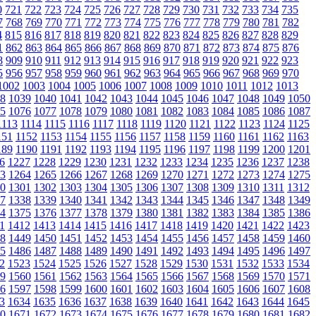
0
721
722
723
724
725
726
727
728
729
730
731
732
733
734
735
7
768
769
770
771
772
773
774
775
776
777
778
779
780
781
782
4
815
816
817
818
819
820
821
822
823
824
825
826
827
828
829
1
862
863
864
865
866
867
868
869
870
871
872
873
874
875
876
8
909
910
911
912
913
914
915
916
917
918
919
920
921
922
923
5
956
957
958
959
960
961
962
963
964
965
966
967
968
969
970
1002
1003
1004
1005
1006
1007
1008
1009
1010
1011
1012
1013
8
1039
1040
1041
1042
1043
1044
1045
1046
1047
1048
1049
1050
5
1076
1077
1078
1079
1080
1081
1082
1083
1084
1085
1086
1087
1113
1114
1115
1116
1117
1118
1119
1120
1121
1122
1123
1124
1125
151
1152
1153
1154
1155
1156
1157
1158
1159
1160
1161
1162
1163
189
1190
1191
1192
1193
1194
1195
1196
1197
1198
1199
1200
1201
6
1227
1228
1229
1230
1231
1232
1233
1234
1235
1236
1237
1238
3
1264
1265
1266
1267
1268
1269
1270
1271
1272
1273
1274
1275
0
1301
1302
1303
1304
1305
1306
1307
1308
1309
1310
1311
1312
7
1338
1339
1340
1341
1342
1343
1344
1345
1346
1347
1348
1349
4
1375
1376
1377
1378
1379
1380
1381
1382
1383
1384
1385
1386
1
1412
1413
1414
1415
1416
1417
1418
1419
1420
1421
1422
1423
8
1449
1450
1451
1452
1453
1454
1455
1456
1457
1458
1459
1460
5
1486
1487
1488
1489
1490
1491
1492
1493
1494
1495
1496
1497
2
1523
1524
1525
1526
1527
1528
1529
1530
1531
1532
1533
1534
9
1560
1561
1562
1563
1564
1565
1566
1567
1568
1569
1570
1571
6
1597
1598
1599
1600
1601
1602
1603
1604
1605
1606
1607
1608
3
1634
1635
1636
1637
1638
1639
1640
1641
1642
1643
1644
1645
0
1671
1672
1673
1674
1675
1676
1677
1678
1679
1680
1681
1682