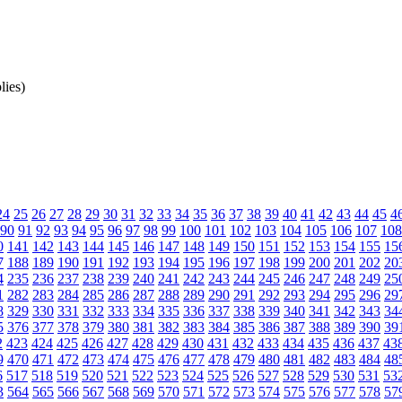
lies)
24
25
26
27
28
29
30
31
32
33
34
35
36
37
38
39
40
41
42
43
44
45
4
90
91
92
93
94
95
96
97
98
99
100
101
102
103
104
105
106
107
108
0
141
142
143
144
145
146
147
148
149
150
151
152
153
154
155
15
7
188
189
190
191
192
193
194
195
196
197
198
199
200
201
202
20
4
235
236
237
238
239
240
241
242
243
244
245
246
247
248
249
25
1
282
283
284
285
286
287
288
289
290
291
292
293
294
295
296
29
8
329
330
331
332
333
334
335
336
337
338
339
340
341
342
343
34
5
376
377
378
379
380
381
382
383
384
385
386
387
388
389
390
39
2
423
424
425
426
427
428
429
430
431
432
433
434
435
436
437
43
9
470
471
472
473
474
475
476
477
478
479
480
481
482
483
484
48
6
517
518
519
520
521
522
523
524
525
526
527
528
529
530
531
53
3
564
565
566
567
568
569
570
571
572
573
574
575
576
577
578
57