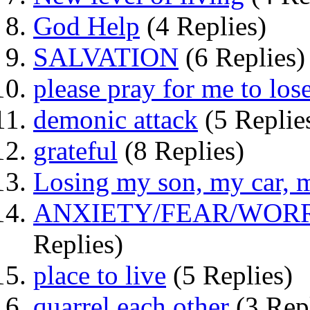
God Help
(4 Replies)
SALVATION
(6 Replies)
please pray for me to los
demonic attack
(5 Replie
grateful
(8 Replies)
Losing my son, my car, my
ANXIETY/FEAR/WOR
Replies)
place to live
(5 Replies)
quarrel each other
(3 Repl