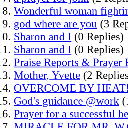
Wonderful woman fighti
god where are you
(3 Rep
Sharon and I
(0 Replies)
Sharon and I
(0 Replies)
Praise Reports & Prayer 
Mother, Yvette
(2 Replies
OVERCOME BY HEAT!
God's guidance @work
(
Prayer for a successful h
MIRACLE FOR MR. W.