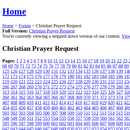
Home
Home
>
Forum
> Christian Prayer Request
Full Version:
Christian Prayer Request
You're currently viewing a stripped down version of our content.
View
Christian Prayer Request
Pages:
1
2
3
4
5
6
7
8
9
10
11
12
13
14
15
16
17
18
19
20
21
22
23
68
69
70
71
72
73
74
75
76
77
78
79
80
81
82
83
84
85
86
87
88
89
125
126
127
128
129
130
131
132
133
134
135
136
137
138
139
14
172
173
174
175
176
177
178
179
180
181
182
183
184
185
186
18
219
220
221
222
223
224
225
226
227
228
229
230
231
232
233
23
266
267
268
269
270
271
272
273
274
275
276
277
278
279
280
28
313
314
315
316
317
318
319
320
321
322
323
324
325
326
327
32
360
361
362
363
364
365
366
367
368
369
370
371
372
373
374
37
407
408
409
410
411
412
413
414
415
416
417
418
419
420
421
42
454
455
456
457
458
459
460
461
462
463
464
465
466
467
468
46
501
502
503
504
505
506
507
508
509
510
511
512
513
514
515
51
548
549
550
551
552
553
554
555
556
557
558
559
560
561
562
56
595
596
597
598
599
600
601
602
603
604
605
606
607
608
609
61
642
643
644
645
646
647
648
649
650
651
652
653
654
655
656
65