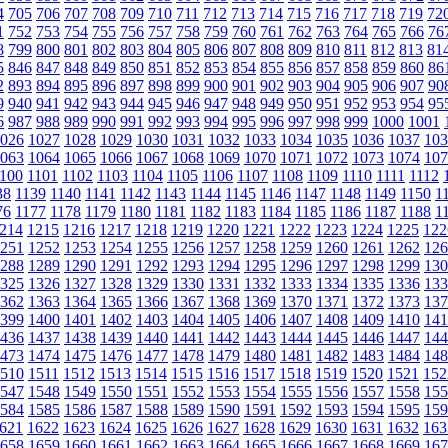
4
705
706
707
708
709
710
711
712
713
714
715
716
717
718
719
72
1
752
753
754
755
756
757
758
759
760
761
762
763
764
765
766
76
8
799
800
801
802
803
804
805
806
807
808
809
810
811
812
813
81
5
846
847
848
849
850
851
852
853
854
855
856
857
858
859
860
86
2
893
894
895
896
897
898
899
900
901
902
903
904
905
906
907
90
9
940
941
942
943
944
945
946
947
948
949
950
951
952
953
954
95
6
987
988
989
990
991
992
993
994
995
996
997
998
999
1000
1001
026
1027
1028
1029
1030
1031
1032
1033
1034
1035
1036
1037
103
063
1064
1065
1066
1067
1068
1069
1070
1071
1072
1073
1074
107
100
1101
1102
1103
1104
1105
1106
1107
1108
1109
1110
1111
1112
38
1139
1140
1141
1142
1143
1144
1145
1146
1147
1148
1149
1150
1
76
1177
1178
1179
1180
1181
1182
1183
1184
1185
1186
1187
1188
1
214
1215
1216
1217
1218
1219
1220
1221
1222
1223
1224
1225
122
251
1252
1253
1254
1255
1256
1257
1258
1259
1260
1261
1262
126
288
1289
1290
1291
1292
1293
1294
1295
1296
1297
1298
1299
130
325
1326
1327
1328
1329
1330
1331
1332
1333
1334
1335
1336
133
362
1363
1364
1365
1366
1367
1368
1369
1370
1371
1372
1373
137
399
1400
1401
1402
1403
1404
1405
1406
1407
1408
1409
1410
141
436
1437
1438
1439
1440
1441
1442
1443
1444
1445
1446
1447
144
473
1474
1475
1476
1477
1478
1479
1480
1481
1482
1483
1484
148
510
1511
1512
1513
1514
1515
1516
1517
1518
1519
1520
1521
152
547
1548
1549
1550
1551
1552
1553
1554
1555
1556
1557
1558
155
584
1585
1586
1587
1588
1589
1590
1591
1592
1593
1594
1595
159
621
1622
1623
1624
1625
1626
1627
1628
1629
1630
1631
1632
163
658
1659
1660
1661
1662
1663
1664
1665
1666
1667
1668
1669
167