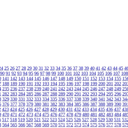
24
25
26
27
28
29
30
31
32
33
34
35
36
37
38
39
40
41
42
43
44
45
4
90
91
92
93
94
95
96
97
98
99
100
101
102
103
104
105
106
107
108
0
141
142
143
144
145
146
147
148
149
150
151
152
153
154
155
15
7
188
189
190
191
192
193
194
195
196
197
198
199
200
201
202
20
4
235
236
237
238
239
240
241
242
243
244
245
246
247
248
249
25
1
282
283
284
285
286
287
288
289
290
291
292
293
294
295
296
29
8
329
330
331
332
333
334
335
336
337
338
339
340
341
342
343
34
5
376
377
378
379
380
381
382
383
384
385
386
387
388
389
390
39
2
423
424
425
426
427
428
429
430
431
432
433
434
435
436
437
43
9
470
471
472
473
474
475
476
477
478
479
480
481
482
483
484
48
6
517
518
519
520
521
522
523
524
525
526
527
528
529
530
531
53
3
564
565
566
567
568
569
570
571
572
573
574
575
576
577
578
57