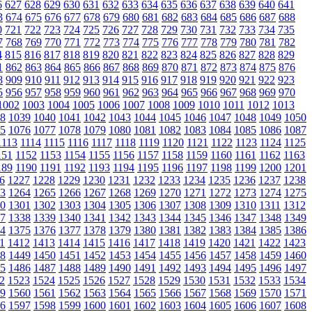
6
627
628
629
630
631
632
633
634
635
636
637
638
639
640
641
3
674
675
676
677
678
679
680
681
682
683
684
685
686
687
688
0
721
722
723
724
725
726
727
728
729
730
731
732
733
734
735
7
768
769
770
771
772
773
774
775
776
777
778
779
780
781
782
4
815
816
817
818
819
820
821
822
823
824
825
826
827
828
829
1
862
863
864
865
866
867
868
869
870
871
872
873
874
875
876
8
909
910
911
912
913
914
915
916
917
918
919
920
921
922
923
5
956
957
958
959
960
961
962
963
964
965
966
967
968
969
970
1002
1003
1004
1005
1006
1007
1008
1009
1010
1011
1012
1013
8
1039
1040
1041
1042
1043
1044
1045
1046
1047
1048
1049
1050
5
1076
1077
1078
1079
1080
1081
1082
1083
1084
1085
1086
1087
1113
1114
1115
1116
1117
1118
1119
1120
1121
1122
1123
1124
1125
151
1152
1153
1154
1155
1156
1157
1158
1159
1160
1161
1162
1163
189
1190
1191
1192
1193
1194
1195
1196
1197
1198
1199
1200
1201
6
1227
1228
1229
1230
1231
1232
1233
1234
1235
1236
1237
1238
3
1264
1265
1266
1267
1268
1269
1270
1271
1272
1273
1274
1275
0
1301
1302
1303
1304
1305
1306
1307
1308
1309
1310
1311
1312
7
1338
1339
1340
1341
1342
1343
1344
1345
1346
1347
1348
1349
4
1375
1376
1377
1378
1379
1380
1381
1382
1383
1384
1385
1386
1
1412
1413
1414
1415
1416
1417
1418
1419
1420
1421
1422
1423
8
1449
1450
1451
1452
1453
1454
1455
1456
1457
1458
1459
1460
5
1486
1487
1488
1489
1490
1491
1492
1493
1494
1495
1496
1497
2
1523
1524
1525
1526
1527
1528
1529
1530
1531
1532
1533
1534
9
1560
1561
1562
1563
1564
1565
1566
1567
1568
1569
1570
1571
6
1597
1598
1599
1600
1601
1602
1603
1604
1605
1606
1607
1608