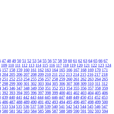
6
47
48
49
50
51
52
53
54
55
56
57
58
59
60
61
62
63
64
65
66
67
109
110
111
112
113
114
115
116
117
118
119
120
121
122
123
124
6
157
158
159
160
161
162
163
164
165
166
167
168
169
170
171
3
204
205
206
207
208
209
210
211
212
213
214
215
216
217
218
0
251
252
253
254
255
256
257
258
259
260
261
262
263
264
265
7
298
299
300
301
302
303
304
305
306
307
308
309
310
311
312
4
345
346
347
348
349
350
351
352
353
354
355
356
357
358
359
1
392
393
394
395
396
397
398
399
400
401
402
403
404
405
406
8
439
440
441
442
443
444
445
446
447
448
449
450
451
452
453
5
486
487
488
489
490
491
492
493
494
495
496
497
498
499
500
2
533
534
535
536
537
538
539
540
541
542
543
544
545
546
547
9
580
581
582
583
584
585
586
587
588
589
590
591
592
593
594