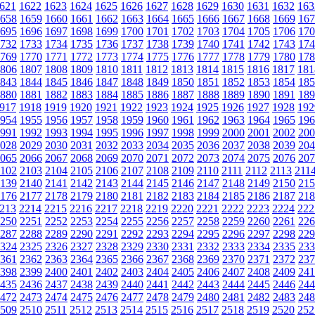
621
1622
1623
1624
1625
1626
1627
1628
1629
1630
1631
1632
163
658
1659
1660
1661
1662
1663
1664
1665
1666
1667
1668
1669
167
695
1696
1697
1698
1699
1700
1701
1702
1703
1704
1705
1706
170
732
1733
1734
1735
1736
1737
1738
1739
1740
1741
1742
1743
174
769
1770
1771
1772
1773
1774
1775
1776
1777
1778
1779
1780
178
806
1807
1808
1809
1810
1811
1812
1813
1814
1815
1816
1817
181
843
1844
1845
1846
1847
1848
1849
1850
1851
1852
1853
1854
185
880
1881
1882
1883
1884
1885
1886
1887
1888
1889
1890
1891
189
917
1918
1919
1920
1921
1922
1923
1924
1925
1926
1927
1928
192
954
1955
1956
1957
1958
1959
1960
1961
1962
1963
1964
1965
196
991
1992
1993
1994
1995
1996
1997
1998
1999
2000
2001
2002
200
028
2029
2030
2031
2032
2033
2034
2035
2036
2037
2038
2039
204
065
2066
2067
2068
2069
2070
2071
2072
2073
2074
2075
2076
207
102
2103
2104
2105
2106
2107
2108
2109
2110
2111
2112
2113
211
139
2140
2141
2142
2143
2144
2145
2146
2147
2148
2149
2150
215
176
2177
2178
2179
2180
2181
2182
2183
2184
2185
2186
2187
218
213
2214
2215
2216
2217
2218
2219
2220
2221
2222
2223
2224
222
250
2251
2252
2253
2254
2255
2256
2257
2258
2259
2260
2261
226
287
2288
2289
2290
2291
2292
2293
2294
2295
2296
2297
2298
229
324
2325
2326
2327
2328
2329
2330
2331
2332
2333
2334
2335
233
361
2362
2363
2364
2365
2366
2367
2368
2369
2370
2371
2372
237
398
2399
2400
2401
2402
2403
2404
2405
2406
2407
2408
2409
241
435
2436
2437
2438
2439
2440
2441
2442
2443
2444
2445
2446
244
472
2473
2474
2475
2476
2477
2478
2479
2480
2481
2482
2483
248
509
2510
2511
2512
2513
2514
2515
2516
2517
2518
2519
2520
252