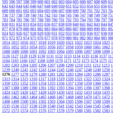
595
596
597
598
599
600
601
602
603
604
605
606
607
608
609
61
642
643
644
645
646
647
648
649
650
651
652
653
654
655
656
65
689
690
691
692
693
694
695
696
697
698
699
700
701
702
703
70
736
737
738
739
740
741
742
743
744
745
746
747
748
749
750
75
783
784
785
786
787
788
789
790
791
792
793
794
795
796
797
79
830
831
832
833
834
835
836
837
838
839
840
841
842
843
844
84
877
878
879
880
881
882
883
884
885
886
887
888
889
890
891
89
924
925
926
927
928
929
930
931
932
933
934
935
936
937
938
93
971
972
973
974
975
976
977
978
979
980
981
982
983
984
985
98
1014
1015
1016
1017
1018
1019
1020
1021
1022
1023
1024
1025
1
1051
1052
1053
1054
1055
1056
1057
1058
1059
1060
1061
1062
1
1088
1089
1090
1091
1092
1093
1094
1095
1096
1097
1098
1099
1
1126
1127
1128
1129
1130
1131
1132
1133
1134
1135
1136
1137
11
1164
1165
1166
1167
1168
1169
1170
1171
1172
1173
1174
1175
11
1202
1203
1204
1205
1206
1207
1208
1209
1210
1211
1212
1213
1
1239
1240
1241
1242
1243
1244
1245
1246
1247
1248
1249
1250
1
1276
1277
1278
1279
1280
1281
1282
1283
1284
1285
1286
1287
1
1313
1314
1315
1316
1317
1318
1319
1320
1321
1322
1323
1324
1
1350
1351
1352
1353
1354
1355
1356
1357
1358
1359
1360
1361
1
1387
1388
1389
1390
1391
1392
1393
1394
1395
1396
1397
1398
1
1424
1425
1426
1427
1428
1429
1430
1431
1432
1433
1434
1435
1
1461
1462
1463
1464
1465
1466
1467
1468
1469
1470
1471
1472
1
1498
1499
1500
1501
1502
1503
1504
1505
1506
1507
1508
1509
1
1535
1536
1537
1538
1539
1540
1541
1542
1543
1544
1545
1546
1
1572
1573
1574
1575
1576
1577
1578
1579
1580
1581
1582
1583
1