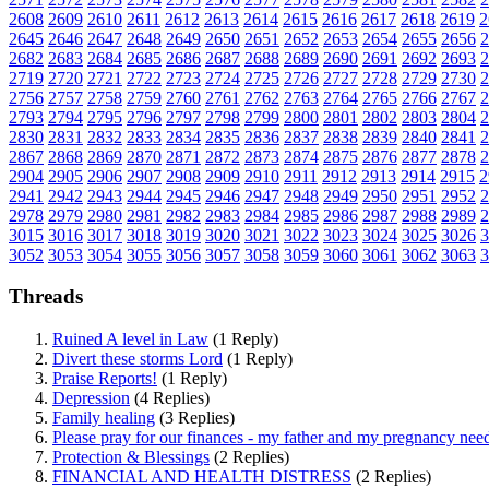
2608
2609
2610
2611
2612
2613
2614
2615
2616
2617
2618
2619
2
2645
2646
2647
2648
2649
2650
2651
2652
2653
2654
2655
2656
2
2682
2683
2684
2685
2686
2687
2688
2689
2690
2691
2692
2693
2
2719
2720
2721
2722
2723
2724
2725
2726
2727
2728
2729
2730
2
2756
2757
2758
2759
2760
2761
2762
2763
2764
2765
2766
2767
2
2793
2794
2795
2796
2797
2798
2799
2800
2801
2802
2803
2804
2
2830
2831
2832
2833
2834
2835
2836
2837
2838
2839
2840
2841
2
2867
2868
2869
2870
2871
2872
2873
2874
2875
2876
2877
2878
2
2904
2905
2906
2907
2908
2909
2910
2911
2912
2913
2914
2915
2
2941
2942
2943
2944
2945
2946
2947
2948
2949
2950
2951
2952
2
2978
2979
2980
2981
2982
2983
2984
2985
2986
2987
2988
2989
2
3015
3016
3017
3018
3019
3020
3021
3022
3023
3024
3025
3026
3
3052
3053
3054
3055
3056
3057
3058
3059
3060
3061
3062
3063
3
Threads
Ruined A level in Law
(1 Reply)
Divert these storms Lord
(1 Reply)
Praise Reports!
(1 Reply)
Depression
(4 Replies)
Family healing
(3 Replies)
Please pray for our finances - my father and my pregnancy nee
Protection & Blessings
(2 Replies)
FINANCIAL AND HEALTH DISTRESS
(2 Replies)