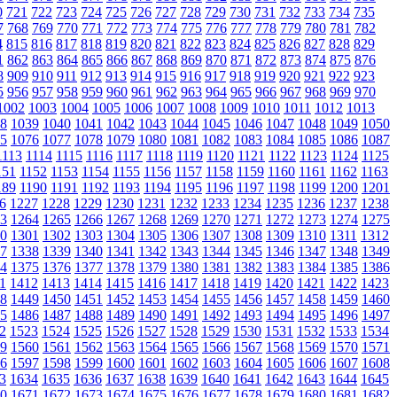
0
721
722
723
724
725
726
727
728
729
730
731
732
733
734
735
7
768
769
770
771
772
773
774
775
776
777
778
779
780
781
782
4
815
816
817
818
819
820
821
822
823
824
825
826
827
828
829
1
862
863
864
865
866
867
868
869
870
871
872
873
874
875
876
8
909
910
911
912
913
914
915
916
917
918
919
920
921
922
923
5
956
957
958
959
960
961
962
963
964
965
966
967
968
969
970
1002
1003
1004
1005
1006
1007
1008
1009
1010
1011
1012
1013
8
1039
1040
1041
1042
1043
1044
1045
1046
1047
1048
1049
1050
5
1076
1077
1078
1079
1080
1081
1082
1083
1084
1085
1086
1087
1113
1114
1115
1116
1117
1118
1119
1120
1121
1122
1123
1124
1125
151
1152
1153
1154
1155
1156
1157
1158
1159
1160
1161
1162
1163
189
1190
1191
1192
1193
1194
1195
1196
1197
1198
1199
1200
1201
6
1227
1228
1229
1230
1231
1232
1233
1234
1235
1236
1237
1238
3
1264
1265
1266
1267
1268
1269
1270
1271
1272
1273
1274
1275
0
1301
1302
1303
1304
1305
1306
1307
1308
1309
1310
1311
1312
7
1338
1339
1340
1341
1342
1343
1344
1345
1346
1347
1348
1349
4
1375
1376
1377
1378
1379
1380
1381
1382
1383
1384
1385
1386
1
1412
1413
1414
1415
1416
1417
1418
1419
1420
1421
1422
1423
8
1449
1450
1451
1452
1453
1454
1455
1456
1457
1458
1459
1460
5
1486
1487
1488
1489
1490
1491
1492
1493
1494
1495
1496
1497
2
1523
1524
1525
1526
1527
1528
1529
1530
1531
1532
1533
1534
9
1560
1561
1562
1563
1564
1565
1566
1567
1568
1569
1570
1571
6
1597
1598
1599
1600
1601
1602
1603
1604
1605
1606
1607
1608
3
1634
1635
1636
1637
1638
1639
1640
1641
1642
1643
1644
1645
0
1671
1672
1673
1674
1675
1676
1677
1678
1679
1680
1681
1682