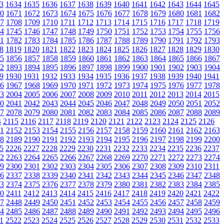
3
1634
1635
1636
1637
1638
1639
1640
1641
1642
1643
1644
1645
0
1671
1672
1673
1674
1675
1676
1677
1678
1679
1680
1681
1682
7
1708
1709
1710
1711
1712
1713
1714
1715
1716
1717
1718
1719
4
1745
1746
1747
1748
1749
1750
1751
1752
1753
1754
1755
1756
1
1782
1783
1784
1785
1786
1787
1788
1789
1790
1791
1792
1793
8
1819
1820
1821
1822
1823
1824
1825
1826
1827
1828
1829
1830
5
1856
1857
1858
1859
1860
1861
1862
1863
1864
1865
1866
1867
2
1893
1894
1895
1896
1897
1898
1899
1900
1901
1902
1903
1904
9
1930
1931
1932
1933
1934
1935
1936
1937
1938
1939
1940
1941
6
1967
1968
1969
1970
1971
1972
1973
1974
1975
1976
1977
1978
3
2004
2005
2006
2007
2008
2009
2010
2011
2012
2013
2014
2015
0
2041
2042
2043
2044
2045
2046
2047
2048
2049
2050
2051
2052
7
2078
2079
2080
2081
2082
2083
2084
2085
2086
2087
2088
2089
4
2115
2116
2117
2118
2119
2120
2121
2122
2123
2124
2125
2126
1
2152
2153
2154
2155
2156
2157
2158
2159
2160
2161
2162
2163
8
2189
2190
2191
2192
2193
2194
2195
2196
2197
2198
2199
2200
5
2226
2227
2228
2229
2230
2231
2232
2233
2234
2235
2236
2237
2
2263
2264
2265
2266
2267
2268
2269
2270
2271
2272
2273
2274
9
2300
2301
2302
2303
2304
2305
2306
2307
2308
2309
2310
2311
6
2337
2338
2339
2340
2341
2342
2343
2344
2345
2346
2347
2348
3
2374
2375
2376
2377
2378
2379
2380
2381
2382
2383
2384
2385
0
2411
2412
2413
2414
2415
2416
2417
2418
2419
2420
2421
2422
7
2448
2449
2450
2451
2452
2453
2454
2455
2456
2457
2458
2459
4
2485
2486
2487
2488
2489
2490
2491
2492
2493
2494
2495
2496
1
2522
2523
2524
2525
2526
2527
2528
2529
2530
2531
2532
2533