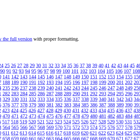
 the full version
with proper formatting.
24
25
26
27
28
29
30
31
32
33
34
35
36
37
38
39
40
41
42
43
44
45
4
90
91
92
93
94
95
96
97
98
99
100
101
102
103
104
105
106
107
108
0
141
142
143
144
145
146
147
148
149
150
151
152
153
154
155
15
7
188
189
190
191
192
193
194
195
196
197
198
199
200
201
202
20
4
235
236
237
238
239
240
241
242
243
244
245
246
247
248
249
25
1
282
283
284
285
286
287
288
289
290
291
292
293
294
295
296
29
8
329
330
331
332
333
334
335
336
337
338
339
340
341
342
343
34
5
376
377
378
379
380
381
382
383
384
385
386
387
388
389
390
39
2
423
424
425
426
427
428
429
430
431
432
433
434
435
436
437
43
9
470
471
472
473
474
475
476
477
478
479
480
481
482
483
484
48
6
517
518
519
520
521
522
523
524
525
526
527
528
529
530
531
53
3
564
565
566
567
568
569
570
571
572
573
574
575
576
577
578
57
0
611
612
613
614
615
616
617
618
619
620
621
622
623
624
625
62
7
658
659
660
661
662
663
664
665
666
667
668
669
670
671
672
67