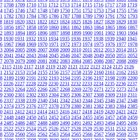
7
1708
1709
1710
1711
1712
1713
1714
1715
1716
1717
1718
1719
4
1745
1746
1747
1748
1749
1750
1751
1752
1753
1754
1755
1756
1
1782
1783
1784
1785
1786
1787
1788
1789
1790
1791
1792
1793
8
1819
1820
1821
1822
1823
1824
1825
1826
1827
1828
1829
1830
5
1856
1857
1858
1859
1860
1861
1862
1863
1864
1865
1866
1867
2
1893
1894
1895
1896
1897
1898
1899
1900
1901
1902
1903
1904
9
1930
1931
1932
1933
1934
1935
1936
1937
1938
1939
1940
1941
6
1967
1968
1969
1970
1971
1972
1973
1974
1975
1976
1977
1978
3
2004
2005
2006
2007
2008
2009
2010
2011
2012
2013
2014
2015
0
2041
2042
2043
2044
2045
2046
2047
2048
2049
2050
2051
2052
7
2078
2079
2080
2081
2082
2083
2084
2085
2086
2087
2088
2089
4
2115
2116
2117
2118
2119
2120
2121
2122
2123
2124
2125
2126
1
2152
2153
2154
2155
2156
2157
2158
2159
2160
2161
2162
2163
8
2189
2190
2191
2192
2193
2194
2195
2196
2197
2198
2199
2200
5
2226
2227
2228
2229
2230
2231
2232
2233
2234
2235
2236
2237
2
2263
2264
2265
2266
2267
2268
2269
2270
2271
2272
2273
2274
9
2300
2301
2302
2303
2304
2305
2306
2307
2308
2309
2310
2311
6
2337
2338
2339
2340
2341
2342
2343
2344
2345
2346
2347
2348
3
2374
2375
2376
2377
2378
2379
2380
2381
2382
2383
2384
2385
0
2411
2412
2413
2414
2415
2416
2417
2418
2419
2420
2421
2422
7
2448
2449
2450
2451
2452
2453
2454
2455
2456
2457
2458
2459
4
2485
2486
2487
2488
2489
2490
2491
2492
2493
2494
2495
2496
1
2522
2523
2524
2525
2526
2527
2528
2529
2530
2531
2532
2533
8
2559
2560
2561
2562
2563
2564
2565
2566
2567
2568
2569
2570
5
2596
2597
2598
2599
2600
2601
2602
2603
2604
2605
2606
2607