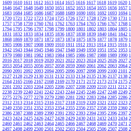
1609
1610
1611
1612
1613
1614
1615
1616
1617
1618
1619
1620
1
1646
1647
1648
1649
1650
1651
1652
1653
1654
1655
1656
1657
1
1683
1684
1685
1686
1687
1688
1689
1690
1691
1692
1693
1694
1
1720
1721
1722
1723
1724
1725
1726
1727
1728
1729
1730
1731
1
1757
1758
1759
1760
1761
1762
1763
1764
1765
1766
1767
1768
1
1794
1795
1796
1797
1798
1799
1800
1801
1802
1803
1804
1805
1
1831
1832
1833
1834
1835
1836
1837
1838
1839
1840
1841
1842
1
1868
1869
1870
1871
1872
1873
1874
1875
1876
1877
1878
1879
1
1905
1906
1907
1908
1909
1910
1911
1912
1913
1914
1915
1916
1
1942
1943
1944
1945
1946
1947
1948
1949
1950
1951
1952
1953
1
1979
1980
1981
1982
1983
1984
1985
1986
1987
1988
1989
1990
1
2016
2017
2018
2019
2020
2021
2022
2023
2024
2025
2026
2027
2
2053
2054
2055
2056
2057
2058
2059
2060
2061
2062
2063
2064
2
2090
2091
2092
2093
2094
2095
2096
2097
2098
2099
2100
2101
2
2127
2128
2129
2130
2131
2132
2133
2134
2135
2136
2137
2138
2
2164
2165
2166
2167
2168
2169
2170
2171
2172
2173
2174
2175
2
2201
2202
2203
2204
2205
2206
2207
2208
2209
2210
2211
2212
2
2238
2239
2240
2241
2242
2243
2244
2245
2246
2247
2248
2249
2
2275
2276
2277
2278
2279
2280
2281
2282
2283
2284
2285
2286
2
2312
2313
2314
2315
2316
2317
2318
2319
2320
2321
2322
2323
2
2349
2350
2351
2352
2353
2354
2355
2356
2357
2358
2359
2360
2
2386
2387
2388
2389
2390
2391
2392
2393
2394
2395
2396
2397
2
2423
2424
2425
2426
2427
2428
2429
2430
2431
2432
2433
2434
2
2460
2461
2462
2463
2464
2465
2466
2467
2468
2469
2470
2471
2
2497
2498
2499
2500
2501
2502
2503
2504
2505
2506
2507
2508
2