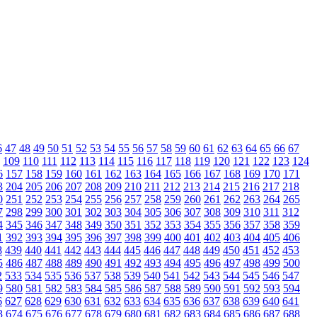
6
47
48
49
50
51
52
53
54
55
56
57
58
59
60
61
62
63
64
65
66
67
109
110
111
112
113
114
115
116
117
118
119
120
121
122
123
124
6
157
158
159
160
161
162
163
164
165
166
167
168
169
170
171
3
204
205
206
207
208
209
210
211
212
213
214
215
216
217
218
0
251
252
253
254
255
256
257
258
259
260
261
262
263
264
265
7
298
299
300
301
302
303
304
305
306
307
308
309
310
311
312
4
345
346
347
348
349
350
351
352
353
354
355
356
357
358
359
1
392
393
394
395
396
397
398
399
400
401
402
403
404
405
406
8
439
440
441
442
443
444
445
446
447
448
449
450
451
452
453
5
486
487
488
489
490
491
492
493
494
495
496
497
498
499
500
2
533
534
535
536
537
538
539
540
541
542
543
544
545
546
547
9
580
581
582
583
584
585
586
587
588
589
590
591
592
593
594
6
627
628
629
630
631
632
633
634
635
636
637
638
639
640
641
3
674
675
676
677
678
679
680
681
682
683
684
685
686
687
688