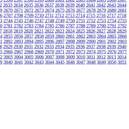
2
2633
2634
2635
2636
2637
2638
2639
2640
2641
2642
2643
2644
9
2670
2671
2672
2673
2674
2675
2676
2677
2678
2679
2680
2681
6
2707
2708
2709
2710
2711
2712
2713
2714
2715
2716
2717
2718
3
2744
2745
2746
2747
2748
2749
2750
2751
2752
2753
2754
2755
0
2781
2782
2783
2784
2785
2786
2787
2788
2789
2790
2791
2792
7
2818
2819
2820
2821
2822
2823
2824
2825
2826
2827
2828
2829
4
2855
2856
2857
2858
2859
2860
2861
2862
2863
2864
2865
2866
1
2892
2893
2894
2895
2896
2897
2898
2899
2900
2901
2902
2903
8
2929
2930
2931
2932
2933
2934
2935
2936
2937
2938
2939
2940
5
2966
2967
2968
2969
2970
2971
2972
2973
2974
2975
2976
2977
2
3003
3004
3005
3006
3007
3008
3009
3010
3011
3012
3013
3014
9
3040
3041
3042
3043
3044
3045
3046
3047
3048
3049
3050
3051