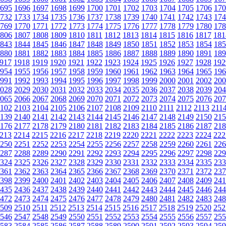
695
1696
1697
1698
1699
1700
1701
1702
1703
1704
1705
1706
170
732
1733
1734
1735
1736
1737
1738
1739
1740
1741
1742
1743
174
769
1770
1771
1772
1773
1774
1775
1776
1777
1778
1779
1780
178
806
1807
1808
1809
1810
1811
1812
1813
1814
1815
1816
1817
181
843
1844
1845
1846
1847
1848
1849
1850
1851
1852
1853
1854
185
880
1881
1882
1883
1884
1885
1886
1887
1888
1889
1890
1891
189
917
1918
1919
1920
1921
1922
1923
1924
1925
1926
1927
1928
192
954
1955
1956
1957
1958
1959
1960
1961
1962
1963
1964
1965
196
991
1992
1993
1994
1995
1996
1997
1998
1999
2000
2001
2002
200
028
2029
2030
2031
2032
2033
2034
2035
2036
2037
2038
2039
204
065
2066
2067
2068
2069
2070
2071
2072
2073
2074
2075
2076
207
102
2103
2104
2105
2106
2107
2108
2109
2110
2111
2112
2113
211
139
2140
2141
2142
2143
2144
2145
2146
2147
2148
2149
2150
215
176
2177
2178
2179
2180
2181
2182
2183
2184
2185
2186
2187
218
213
2214
2215
2216
2217
2218
2219
2220
2221
2222
2223
2224
222
250
2251
2252
2253
2254
2255
2256
2257
2258
2259
2260
2261
226
287
2288
2289
2290
2291
2292
2293
2294
2295
2296
2297
2298
229
324
2325
2326
2327
2328
2329
2330
2331
2332
2333
2334
2335
233
361
2362
2363
2364
2365
2366
2367
2368
2369
2370
2371
2372
237
398
2399
2400
2401
2402
2403
2404
2405
2406
2407
2408
2409
241
435
2436
2437
2438
2439
2440
2441
2442
2443
2444
2445
2446
244
472
2473
2474
2475
2476
2477
2478
2479
2480
2481
2482
2483
248
509
2510
2511
2512
2513
2514
2515
2516
2517
2518
2519
2520
252
546
2547
2548
2549
2550
2551
2552
2553
2554
2555
2556
2557
255
583
2584
2585
2586
2587
2588
2589
2590
2591
2592
2593
2594
259