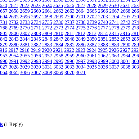
620
2621
2622
2623
2624
2625
2626
2627
2628
2629
2630
2631
263
657
2658
2659
2660
2661
2662
2663
2664
2665
2666
2667
2668
266
694
2695
2696
2697
2698
2699
2700
2701
2702
2703
2704
2705
270
731
2732
2733
2734
2735
2736
2737
2738
2739
2740
2741
2742
274
768
2769
2770
2771
2772
2773
2774
2775
2776
2777
2778
2779
278
805
2806
2807
2808
2809
2810
2811
2812
2813
2814
2815
2816
281
842
2843
2844
2845
2846
2847
2848
2849
2850
2851
2852
2853
285
879
2880
2881
2882
2883
2884
2885
2886
2887
2888
2889
2890
289
916
2917
2918
2919
2920
2921
2922
2923
2924
2925
2926
2927
292
953
2954
2955
2956
2957
2958
2959
2960
2961
2962
2963
2964
296
990
2991
2992
2993
2994
2995
2996
2997
2998
2999
3000
3001
300
027
3028
3029
3030
3031
3032
3033
3034
3035
3036
3037
3038
303
064
3065
3066
3067
3068
3069
3070
3071
ds
(1 Reply)