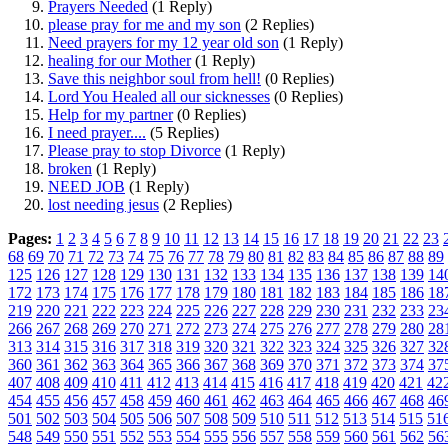
Prayers Needed
(1 Reply)
please pray for me and my son
(2 Replies)
Need prayers for my 12 year old son
(1 Reply)
healing for our Mother
(1 Reply)
Save this neighbor soul from hell!
(0 Replies)
Lord You Healed all our sicknesses
(0 Replies)
Help for my partner
(0 Replies)
I need prayer....
(5 Replies)
Please pray to stop Divorce
(1 Reply)
broken
(1 Reply)
NEED JOB
(1 Reply)
lost needing jesus
(2 Replies)
Pages:
1
2
3
4
5
6
7
8
9
10
11
12
13
14
15
16
17
18
19
20
21
22
23
68
69
70
71
72
73
74
75
76
77
78
79
80
81
82
83
84
85
86
87
88
89
125
126
127
128
129
130
131
132
133
134
135
136
137
138
139
14
172
173
174
175
176
177
178
179
180
181
182
183
184
185
186
18
219
220
221
222
223
224
225
226
227
228
229
230
231
232
233
23
266
267
268
269
270
271
272
273
274
275
276
277
278
279
280
28
313
314
315
316
317
318
319
320
321
322
323
324
325
326
327
32
360
361
362
363
364
365
366
367
368
369
370
371
372
373
374
37
407
408
409
410
411
412
413
414
415
416
417
418
419
420
421
42
454
455
456
457
458
459
460
461
462
463
464
465
466
467
468
46
501
502
503
504
505
506
507
508
509
510
511
512
513
514
515
51
548
549
550
551
552
553
554
555
556
557
558
559
560
561
562
56