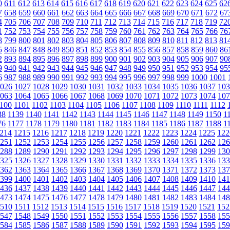
0
611
612
613
614
615
616
617
618
619
620
621
622
623
624
625
62
7
658
659
660
661
662
663
664
665
666
667
668
669
670
671
672
67
4
705
706
707
708
709
710
711
712
713
714
715
716
717
718
719
72
1
752
753
754
755
756
757
758
759
760
761
762
763
764
765
766
76
8
799
800
801
802
803
804
805
806
807
808
809
810
811
812
813
81
5
846
847
848
849
850
851
852
853
854
855
856
857
858
859
860
86
2
893
894
895
896
897
898
899
900
901
902
903
904
905
906
907
90
9
940
941
942
943
944
945
946
947
948
949
950
951
952
953
954
95
6
987
988
989
990
991
992
993
994
995
996
997
998
999
1000
1001
026
1027
1028
1029
1030
1031
1032
1033
1034
1035
1036
1037
103
063
1064
1065
1066
1067
1068
1069
1070
1071
1072
1073
1074
107
100
1101
1102
1103
1104
1105
1106
1107
1108
1109
1110
1111
1112
38
1139
1140
1141
1142
1143
1144
1145
1146
1147
1148
1149
1150
1
76
1177
1178
1179
1180
1181
1182
1183
1184
1185
1186
1187
1188
1
214
1215
1216
1217
1218
1219
1220
1221
1222
1223
1224
1225
122
251
1252
1253
1254
1255
1256
1257
1258
1259
1260
1261
1262
126
288
1289
1290
1291
1292
1293
1294
1295
1296
1297
1298
1299
130
325
1326
1327
1328
1329
1330
1331
1332
1333
1334
1335
1336
133
362
1363
1364
1365
1366
1367
1368
1369
1370
1371
1372
1373
137
399
1400
1401
1402
1403
1404
1405
1406
1407
1408
1409
1410
141
436
1437
1438
1439
1440
1441
1442
1443
1444
1445
1446
1447
144
473
1474
1475
1476
1477
1478
1479
1480
1481
1482
1483
1484
148
510
1511
1512
1513
1514
1515
1516
1517
1518
1519
1520
1521
152
547
1548
1549
1550
1551
1552
1553
1554
1555
1556
1557
1558
155
584
1585
1586
1587
1588
1589
1590
1591
1592
1593
1594
1595
159