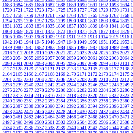
1683
1684
1685
1686
1687
1688
1689
1690
1691
1692
1693
1694
1
1720
1721
1722
1723
1724
1725
1726
1727
1728
1729
1730
1731
1
1757
1758
1759
1760
1761
1762
1763
1764
1765
1766
1767
1768
1
1794
1795
1796
1797
1798
1799
1800
1801
1802
1803
1804
1805
1
1831
1832
1833
1834
1835
1836
1837
1838
1839
1840
1841
1842
1
1868
1869
1870
1871
1872
1873
1874
1875
1876
1877
1878
1879
1
1905
1906
1907
1908
1909
1910
1911
1912
1913
1914
1915
1916
1
1942
1943
1944
1945
1946
1947
1948
1949
1950
1951
1952
1953
1
1979
1980
1981
1982
1983
1984
1985
1986
1987
1988
1989
1990
1
2016
2017
2018
2019
2020
2021
2022
2023
2024
2025
2026
2027
2
2053
2054
2055
2056
2057
2058
2059
2060
2061
2062
2063
2064
2
2090
2091
2092
2093
2094
2095
2096
2097
2098
2099
2100
2101
2
2127
2128
2129
2130
2131
2132
2133
2134
2135
2136
2137
2138
2
2164
2165
2166
2167
2168
2169
2170
2171
2172
2173
2174
2175
2
2201
2202
2203
2204
2205
2206
2207
2208
2209
2210
2211
2212
2
2238
2239
2240
2241
2242
2243
2244
2245
2246
2247
2248
2249
2
2275
2276
2277
2278
2279
2280
2281
2282
2283
2284
2285
2286
2
2312
2313
2314
2315
2316
2317
2318
2319
2320
2321
2322
2323
2
2349
2350
2351
2352
2353
2354
2355
2356
2357
2358
2359
2360
2
2386
2387
2388
2389
2390
2391
2392
2393
2394
2395
2396
2397
2
2423
2424
2425
2426
2427
2428
2429
2430
2431
2432
2433
2434
2
2460
2461
2462
2463
2464
2465
2466
2467
2468
2469
2470
2471
2
2497
2498
2499
2500
2501
2502
2503
2504
2505
2506
2507
2508
2
2534
2535
2536
2537
2538
2539
2540
2541
2542
2543
2544
2545
2
2571
2572
2573
2574
2575
2576
2577
2578
2579
2580
2581
2582
2