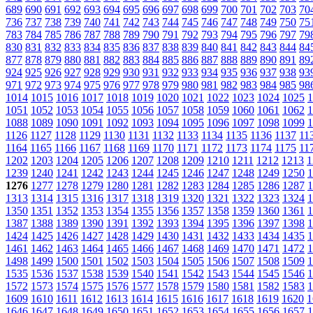
689
690
691
692
693
694
695
696
697
698
699
700
701
702
703
70
736
737
738
739
740
741
742
743
744
745
746
747
748
749
750
75
783
784
785
786
787
788
789
790
791
792
793
794
795
796
797
79
830
831
832
833
834
835
836
837
838
839
840
841
842
843
844
84
877
878
879
880
881
882
883
884
885
886
887
888
889
890
891
89
924
925
926
927
928
929
930
931
932
933
934
935
936
937
938
93
971
972
973
974
975
976
977
978
979
980
981
982
983
984
985
98
1014
1015
1016
1017
1018
1019
1020
1021
1022
1023
1024
1025
1
1051
1052
1053
1054
1055
1056
1057
1058
1059
1060
1061
1062
1
1088
1089
1090
1091
1092
1093
1094
1095
1096
1097
1098
1099
1
1126
1127
1128
1129
1130
1131
1132
1133
1134
1135
1136
1137
11
1164
1165
1166
1167
1168
1169
1170
1171
1172
1173
1174
1175
11
1202
1203
1204
1205
1206
1207
1208
1209
1210
1211
1212
1213
1
1239
1240
1241
1242
1243
1244
1245
1246
1247
1248
1249
1250
1
1276
1277
1278
1279
1280
1281
1282
1283
1284
1285
1286
1287
1
1313
1314
1315
1316
1317
1318
1319
1320
1321
1322
1323
1324
1
1350
1351
1352
1353
1354
1355
1356
1357
1358
1359
1360
1361
1
1387
1388
1389
1390
1391
1392
1393
1394
1395
1396
1397
1398
1
1424
1425
1426
1427
1428
1429
1430
1431
1432
1433
1434
1435
1
1461
1462
1463
1464
1465
1466
1467
1468
1469
1470
1471
1472
1
1498
1499
1500
1501
1502
1503
1504
1505
1506
1507
1508
1509
1
1535
1536
1537
1538
1539
1540
1541
1542
1543
1544
1545
1546
1
1572
1573
1574
1575
1576
1577
1578
1579
1580
1581
1582
1583
1
1609
1610
1611
1612
1613
1614
1615
1616
1617
1618
1619
1620
1
1646
1647
1648
1649
1650
1651
1652
1653
1654
1655
1656
1657
1